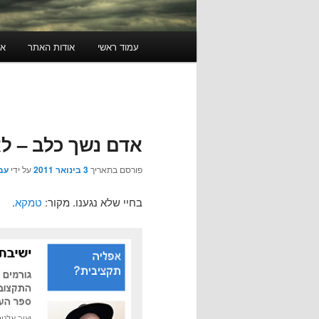
תפריט
עמוד ראשי
אודות האתר
או
ראשי
אדם נשך כלב – לא
פורסם בתאריך
3 בינואר 2011
על ידי
עב
בחיי שלא נגענו. מקור:
טמקא
.