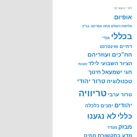
לפי נושאים:
אופיום
אליפות העולם מחוז אפריקה
בג"ץ
בכללי
גנדי
דתיים ואינטרנט
הח"כים ועוזריהם
הציור השבועי לילד
זוטות
חינוך
חגי ישמעאל
טרור יהודי
טכנולוגיה
טריוויה
טרור ערבי
יהודים
ימנים
כלכלה
לא נגענו
כללי
מבזק
מגדר
מדע בתקשורת
ממים