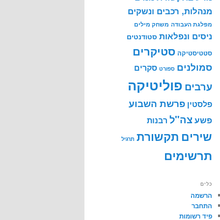
מנהלות, רכבים ונשקים
מפלגת העבודה
משחק מילים
ניסים ונפלאות
סטודנטים
סטיקרים
סטטיסטיקה
סמולנים
סקרים
ספורט
פוליטיקה
ערבים
פרשת השבוע
פלסטין
צה"ל
פשע
רבנות
שירים
תקשורת
תרגיל
תרשימים
כלים
הרשמה
התחבר
פיד רשומות