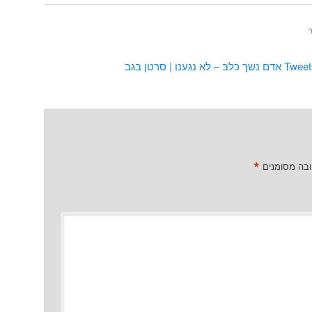
”
Tweets that mention אדם נשך כלב – לא נגענו | סרטן בגב
*
ובה מסומנים