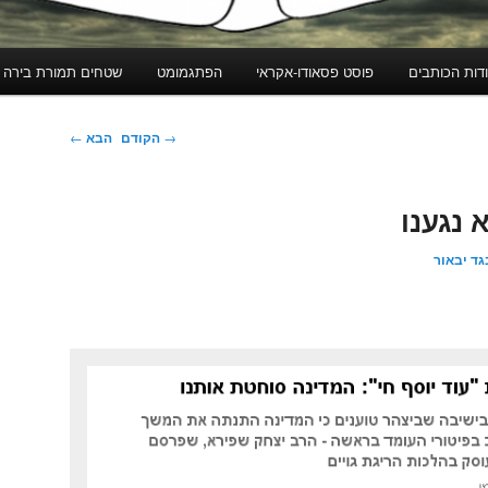
דות הכותבים
פוסט פסאודו-אקראי
הפתגמומט
שטחים תמורת בירה
ניווט
→
הקודם
הבא
←
בפוסטים
 נגענו
גד יבאור