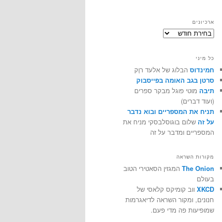
ארכיונים
ארכיונים
כל מיני
חמינדוס
הבלוג של אלעד רוֶק
סרטן בגב האומה בפייסבוק
תיבה
מוטי פוגל מבקר ספרים
(ועוד דברים)
תניח את המספריים ובוא נדבר
על זה
שלום בוגוסלבסקי מניח את
המספריים ומדבר על זה
מקורות השראה
The Onion
המגזין הסאטירי הטוב
בעולם
XKCD
ווב קומיקס קלאסי של
חנונים, ומקור השראה לדיאגרמות
שמופיעות פה מדי פעם.