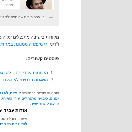
בישיבה מודים שהוספת ילד נו
מקורות בישיבה מתנצלים על הע
ו”דיני
ירי מעמדה ממוגנת במחזיקי
פוסטים קשורים:
מלחמות עבריינים – לא נגע
השגחה פרטית: לא נגענו
פוסט זה פורסם בקטגוריה
אופיום
,
לא נג
ימנים
,
כיבוש
,
מתנחלים
,
עוד יוסף חי
,
ע
זה
עם קישור ישיר
.
אודות עבגד יב
משורר, פובליציסט 
להציג את כל הפו