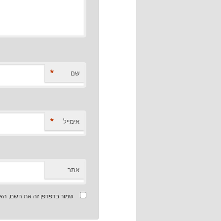
*
שם
*
אימייל
אתר
שמור בדפדפן זה את השם, האי