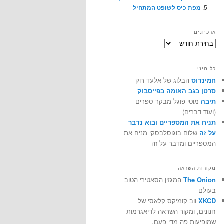
מפת כיס לשופט המתחיל
ארכיונים
ארכיונים
כל מיני
חמינדוס
הבלוג של אלעד רוֶק
סרטן בגב האומה בפייסבוק
תיבה
מוטי פוגל מבקר ספרים
(ועוד דברים)
תניח את המספריים ובוא נדבר
על זה
שלום בוגוסלבסקי מניח את
המספריים ומדבר על זה
מקורות השראה
The Onion
המגזין הסאטירי הטוב
בעולם
XKCD
ווב קומיקס קלאסי של
חנונים, ומקור השראה לדיאגרמות
שמופיעות פה מדי פעם.