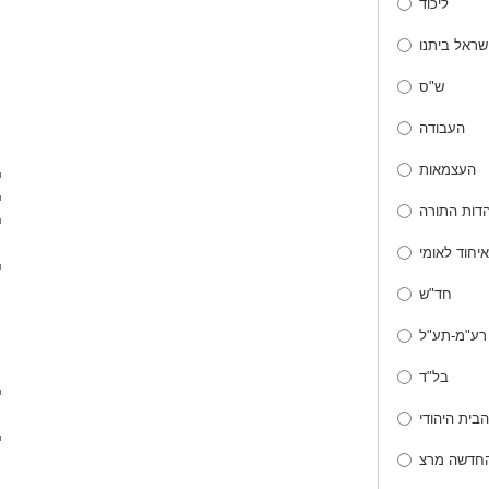
ליכוד
שראל ביתנו
ש"ס
העבודה
העצמאות
הדות התורה
איחוד לאומי
חד"ש
רע"מ-תע"ל
בל"ד
הבית היהודי
החדשה מרצ