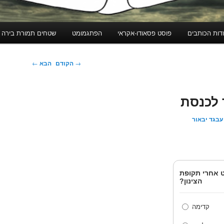
דות הכותבים
פוסט פסאודו-אקראי
הפתגמומט
שטחים תמורת בירה
ניווט
→
הקודם
הבא
←
בפוסטים
 לכנסת
עבגד יבאור
ט אחרי תקופת
הצינון?
קדימה