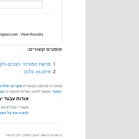
ignal.com
View Results
פוסטים קשורים:
פרשת המזרחי: ניצבים-וילך
איתן vs. גלנט
פוסט זה פורסם בקטגוריה
סקרים
,
פוליט
יבאור
. אפשר להגיע ישירות לפוסט זה
עם 
אודות עבגד יב
משורר, פובליציסט 
להציג את כל הפו
2 תגובות בנושא “
יצטנן המסכן, וילך לכנסת
”