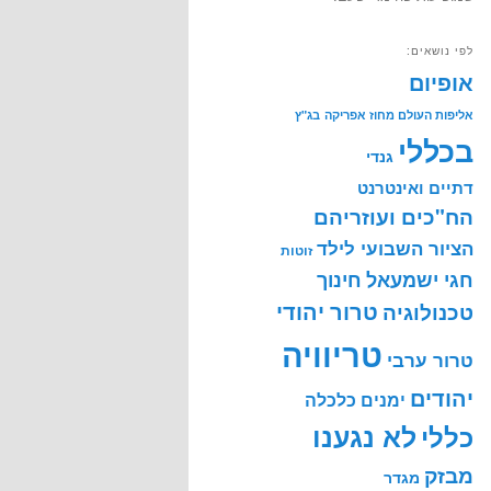
לפי נושאים:
אופיום
אליפות העולם מחוז אפריקה
בג"ץ
בכללי
גנדי
דתיים ואינטרנט
הח"כים ועוזריהם
הציור השבועי לילד
זוטות
חינוך
חגי ישמעאל
טרור יהודי
טכנולוגיה
טריוויה
טרור ערבי
יהודים
ימנים
כלכלה
לא נגענו
כללי
מבזק
מגדר