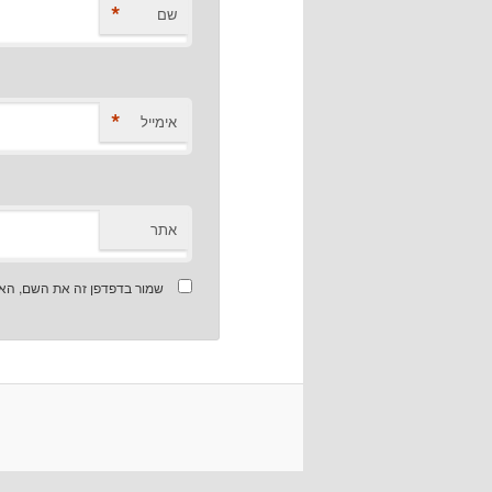
*
שם
*
אימייל
אתר
שמור בדפדפן זה את השם, האי