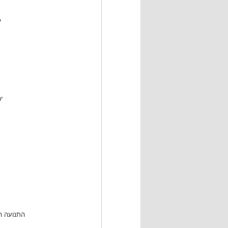
י
י
התנועה 