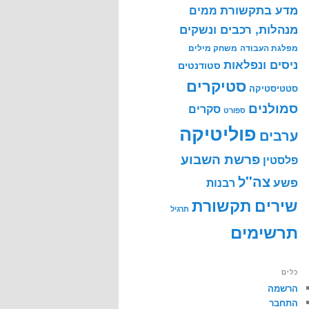
מדע בתקשורת
ממים
מנהלות, רכבים ונשקים
מפלגת העבודה
משחק מילים
ניסים ונפלאות
סטודנטים
סטיקרים
סטטיסטיקה
סמולנים
סקרים
ספורט
פוליטיקה
ערבים
פרשת השבוע
פלסטין
צה"ל
פשע
רבנות
שירים
תקשורת
תרגיל
תרשימים
כלים
הרשמה
התחבר