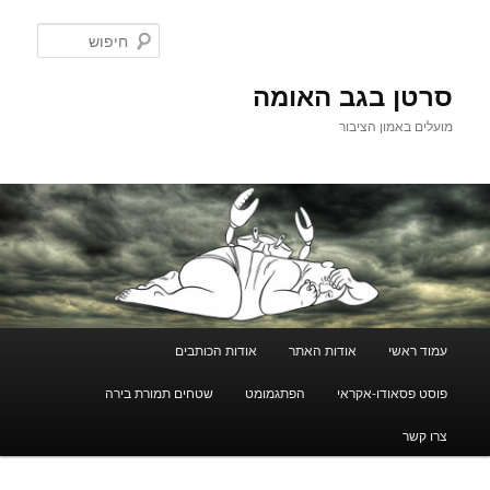
לדלג
לתוכן
חיפוש
סרטן בגב האומה
מועלים באמון הציבור
תפריט
עמוד ראשי
אודות האתר
אודות הכותבים
ראשי
פוסט פסאודו-אקראי
הפתגמומט
שטחים תמורת בירה
צרו קשר