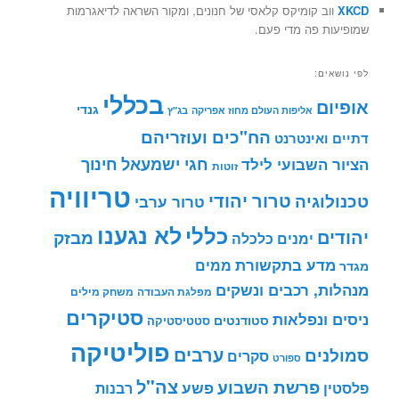
XKCD
ווב קומיקס קלאסי של חנונים, ומקור השראה לדיאגרמות
שמופיעות פה מדי פעם.
לפי נושאים:
בכללי
אופיום
גנדי
אליפות העולם מחוז אפריקה
בג"ץ
הח"כים ועוזריהם
דתיים ואינטרנט
חינוך
חגי ישמעאל
הציור השבועי לילד
זוטות
טריוויה
טרור יהודי
טכנולוגיה
טרור ערבי
לא נגענו
כללי
יהודים
מבזק
ימנים
כלכלה
מדע בתקשורת
ממים
מגדר
מנהלות, רכבים ונשקים
מפלגת העבודה
משחק מילים
סטיקרים
ניסים ונפלאות
סטודנטים
סטטיסטיקה
פוליטיקה
ערבים
סמולנים
סקרים
ספורט
צה"ל
פרשת השבוע
פשע
פלסטין
רבנות