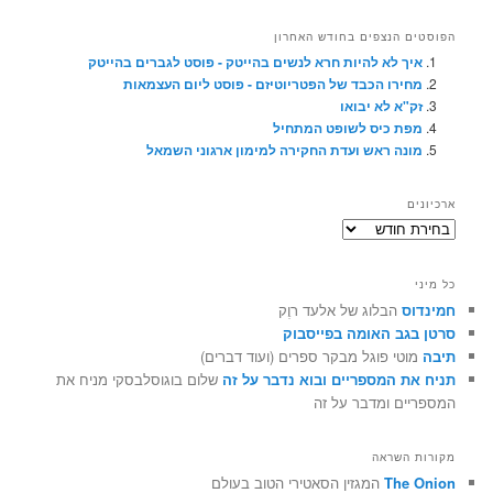
הפוסטים הנצפים בחודש האחרון
איך לא להיות חרא לנשים בהייטק - פוסט לגברים בהייטק
מחירו הכבד של הפטריוטיזם - פוסט ליום העצמאות
זק"א לא יבואו
מפת כיס לשופט המתחיל
מונה ראש ועדת החקירה למימון ארגוני השמאל
ארכיונים
ארכיונים
כל מיני
חמינדוס
הבלוג של אלעד רוֶק
סרטן בגב האומה בפייסבוק
תיבה
מוטי פוגל מבקר ספרים (ועוד דברים)
תניח את המספריים ובוא נדבר על זה
שלום בוגוסלבסקי מניח את
המספריים ומדבר על זה
מקורות השראה
The Onion
המגזין הסאטירי הטוב בעולם