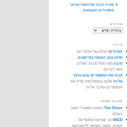
מחירו הכבד של הפטריוטיזם -
פוסט ליום העצמאות
ארכיונים
ארכיונים
כל מיני
חמינדוס
הבלוג של אלעד רוֶק
סרטן בגב האומה בפייסבוק
תיבה
מוטי פוגל מבקר ספרים
(ועוד דברים)
תניח את המספריים ובוא נדבר
על זה
שלום בוגוסלבסקי מניח את
המספריים ומדבר על זה
מקורות השראה
The Onion
המגזין הסאטירי הטוב
בעולם
XKCD
ווב קומיקס קלאסי של
חנונים, ומקור השראה לדיאגרמות