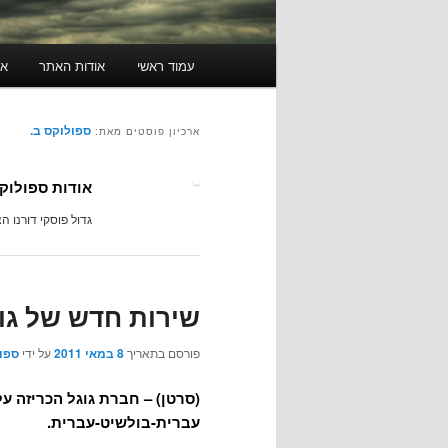
תפריט
עמוד ראשי
אודות האתר
או
ראשי
ספולוקס ב.
ארכיון פוסטים מאת:
אודות ספולוקס
גדול פוסקי דורנו הצעיר לעונת 65-66, סגן גדול פ
שירות חדש של גו
פורסם בתאריך
8 במאי 2011
על ידי
ספול
(סרטן) –
חברת גוגל הכריזה על
עברית-בולשיט-עברית.