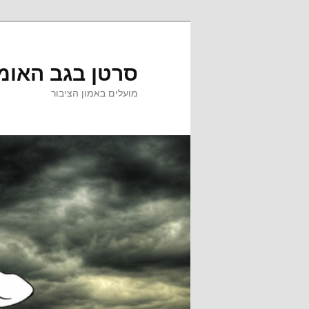
לדלג
לדלג
לתוכן
לתוכן
המשני
סרטן בגב האומ
מועלים באמון הציבור