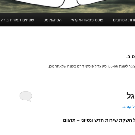
דות הכותבים
פוסט פסאודו-אקראי
הפתגמומט
שטחים תמורת בירה
 ב.
וסקי דורנו בעונה שלאחר מכן.
גל
וקס ב.
 השקת שירות חדש ונסיוני – תרגום