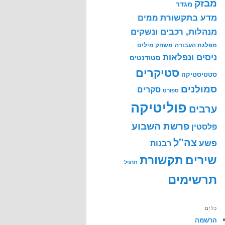
מבזק
מגדר
מדע בתקשורת
ממים
מנהלות, רכבים ונשקים
מפלגת העבודה
משחק מילים
ניסים ונפלאות
סטודנטים
סטיקרים
סטטיסטיקה
סמולנים
סקרים
ספורט
פוליטיקה
ערבים
פרשת השבוע
פלסטין
צה"ל
פשע
רבנות
שירים
תקשורת
תרגיל
תרשימים
כלים
הרשמה