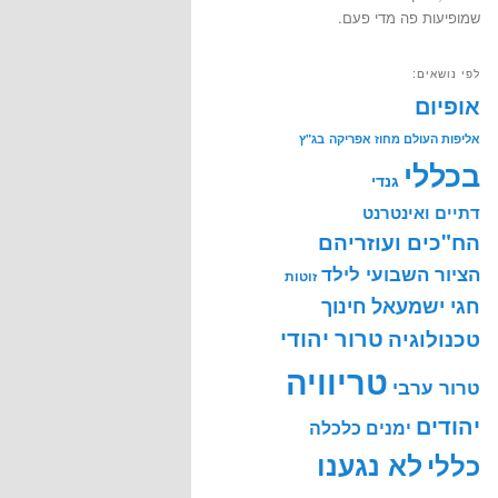
שמופיעות פה מדי פעם.
לפי נושאים:
אופיום
אליפות העולם מחוז אפריקה
בג"ץ
בכללי
גנדי
דתיים ואינטרנט
הח"כים ועוזריהם
הציור השבועי לילד
זוטות
חינוך
חגי ישמעאל
טרור יהודי
טכנולוגיה
טריוויה
טרור ערבי
יהודים
ימנים
כלכלה
לא נגענו
כללי