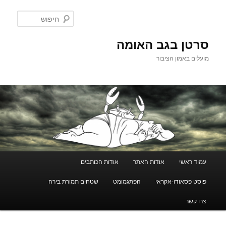
לדלג
לתוכן
חיפוש
סרטן בגב האומה
מועלים באמון הציבור
תפריט
עמוד ראשי
אודות האתר
אודות הכותבים
ראשי
פוסט פסאודו-אקראי
הפתגמומט
שטחים תמורת בירה
צרו קשר