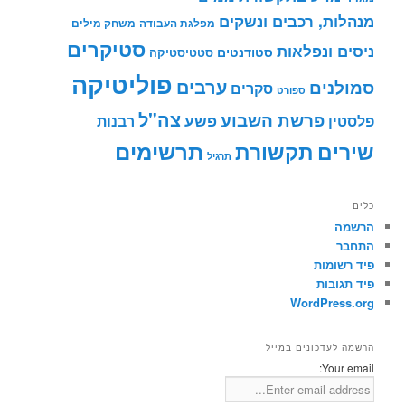
מנהלות, רכבים ונשקים
מפלגת העבודה
משחק מילים
סטיקרים
ניסים ונפלאות
סטודנטים
סטטיסטיקה
פוליטיקה
ערבים
סמולנים
סקרים
ספורט
צה"ל
פרשת השבוע
פשע
פלסטין
רבנות
תרשימים
שירים
תקשורת
תרגיל
כלים
הרשמה
התחבר
פיד רשומות
פיד תגובות
WordPress.org
הרשמה לעדכונים במייל
Your email: