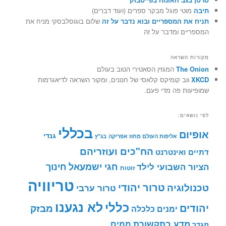
תיבה
מוטי פוגל מבקר ספרים (ועוד דברים)
תניח את המספריים ובוא נדבר על זה
שלום בוגוסלבסקי מניח את
המספריים ומדבר על זה
מקורות השראה
The Onion
המגזין הסאטירי הטוב בעולם
XKCD
ווב קומיקס קלאסי של חנונים, ומקור השראה לדיאגרמות
שמופיעות פה מדי פעם.
לפי נושאים:
בכללי
אופיום
גנדי
אליפות העולם מחוז אפריקה
בג"ץ
הח"כים ועוזריהם
דתיים ואינטרנט
חינוך
חגי ישמעאל
הציור השבועי לילד
זוטות
טריוויה
טרור יהודי
טכנולוגיה
טרור ערבי
לא נגענו
כללי
יהודים
מבזק
ימנים
כלכלה
מדע בתקשורת
ממים
מגדר