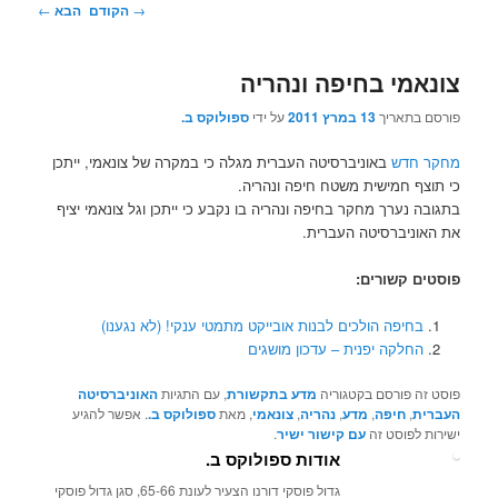
ניווט
→
הקודם
הבא
←
בפוסטים
צונאמי בחיפה ונהריה
פורסם בתאריך
13 במרץ 2011
על ידי
ספולוקס ב.
מחקר חדש
באוניברסיטה העברית מגלה כי במקרה של צונאמי, ייתכן
כי תוצף חמישית משטח חיפה ונהריה.
בתגובה נערך מחקר בחיפה ונהריה בו נקבע כי ייתכן וגל צונאמי יציף
את האוניברסיטה העברית.
פוסטים קשורים:
בחיפה הולכים לבנות אובייקט מתמטי ענקי! (לא נגענו)
החלקה יפנית – עדכון מושגים
פוסט זה פורסם בקטגוריה
מדע בתקשורת
, עם התגיות
האוניברסיטה
העברית
,
חיפה
,
מדע
,
נהריה
,
צונאמי
, מאת
ספולוקס ב.
. אפשר להגיע
ישירות לפוסט זה
עם קישור ישיר
.
אודות ספולוקס ב.
גדול פוסקי דורנו הצעיר לעונת 65-66, סגן גדול פוסקי