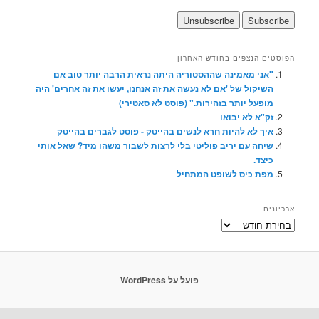
הפוסטים הנצפים בחודש האחרון
"אני מאמינה שההסטוריה היתה נראית הרבה יותר טוב אם
השיקול של 'אם לא נעשה את זה אנחנו, יעשו את זה אחרים' היה
מופעל יותר בזהירות." (פוסט לא סאטירי)
זק"א לא יבואו
איך לא להיות חרא לנשים בהייטק - פוסט לגברים בהייטק
שיחה עם יריב פוליטי בלי לרצות לשבור משהו מיד? שאל אותי
כיצד.
מפת כיס לשופט המתחיל
ארכיונים
ארכיונים
פועל על WordPress