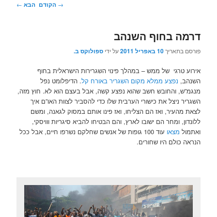
ניווט
→
הקודם
הבא
←
בפוסטים
דרמה בחוף השנהב
פורסם בתאריך
10 באפריל 2011
על ידי
ספולוקס ב.
אירוע טרגי של ממש – במהלך פינוי השגרירות הישראלית בחוף
השנהב,
נפצע ממלא מקום השגריר באורח קל
. הדיפלומט נפל
מנגמ”ש, והחובש חשב שהוא נפצע קשה, אבל בעצם הוא לא. חוץ מזה,
השגריר ניצל את כישורי הערבית שלו כדי להסביר לצוות האו”ם איך
לצאת מהעיר, ואז הם הצליחו, ואז פינו אותם במסוק לגאנה, ומשם
ללונדון, ומחר הם ישובו לארץ, והם הבטיחו להביא סיגריות ווויסקי,
ואתמול
מצאו
עוד 100 גופות של אנשים שחלקם נשרפו חיים, אבל ככל
הנראה כולם היו שחורים.