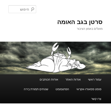
לדלג
לתוכן
חיפוש
סרטן בגב האומה
מועלים באמון הציבור
תפריט
עמוד ראשי
אודות האתר
אודות הכותבים
ראשי
פוסט פסאודו-אקראי
הפתגמומט
שטחים תמורת בירה
צרו קשר