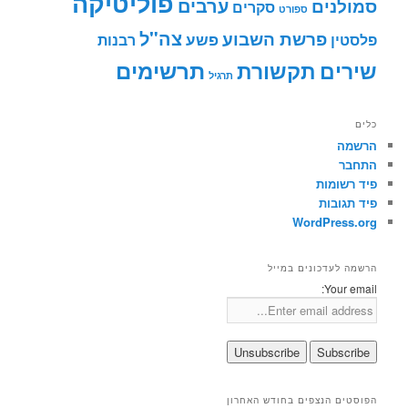
פוליטיקה
ערבים
סמולנים
סקרים
ספורט
צה"ל
פרשת השבוע
פשע
פלסטין
רבנות
תרשימים
שירים
תקשורת
תרגיל
כלים
הרשמה
התחבר
פיד רשומות
פיד תגובות
WordPress.org
הרשמה לעדכונים במייל
Your email:
הפוסטים הנצפים בחודש האחרון