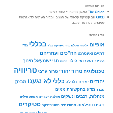
מקורות השראה
The Onion
המגזין הסאטירי הטוב בעולם
XKCD
ווב קומיקס קלאסי של חנונים, ומקור השראה לדיאגרמות
שמופיעות פה מדי פעם.
לפי נושאים:
בכללי
אופיום
גנדי
אליפות העולם מחוז אפריקה
בג"ץ
הח"כים ועוזריהם
דתיים ואינטרנט
חינוך
חגי ישמעאל
הציור השבועי לילד
זוטות
טריוויה
טרור יהודי
טכנולוגיה
טרור ערבי
לא נגענו
כללי
יהודים
מבזק
ימנים
כלכלה
מדע בתקשורת
ממים
מגדר
מנהלות, רכבים ונשקים
מפלגת העבודה
משחק מילים
סטיקרים
ניסים ונפלאות
סטודנטים
סטטיסטיקה