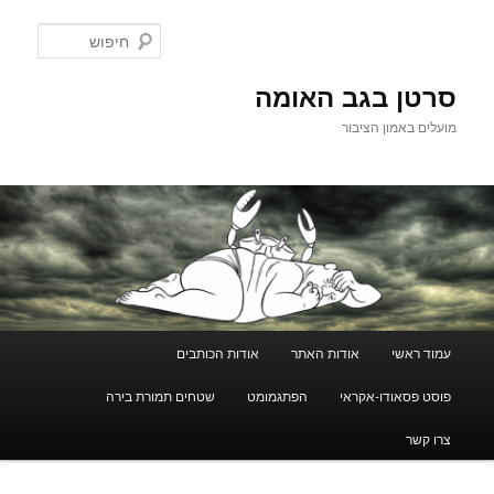
לדלג
לתוכן
חיפוש
סרטן בגב האומה
מועלים באמון הציבור
תפריט
עמוד ראשי
אודות האתר
אודות הכותבים
ראשי
פוסט פסאודו-אקראי
הפתגמומט
שטחים תמורת בירה
צרו קשר