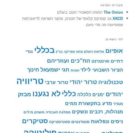
מקורות השראה
The Onion
המגזין הסאטירי הטוב בעולם
XKCD
ווב קומיקס קלאסי של חנונים, ומקור השראה לדיאגרמות
שמופיעות פה מדי פעם.
לפי נושאים:
בכללי
אופיום
גנדי
אליפות העולם מחוז אפריקה
בג"ץ
הח"כים ועוזריהם
דתיים ואינטרנט
חינוך
חגי ישמעאל
הציור השבועי לילד
זוטות
טריוויה
טרור יהודי
טכנולוגיה
טרור ערבי
לא נגענו
כללי
יהודים
מבזק
ימנים
כלכלה
מדע בתקשורת
ממים
מגדר
מנהלות, רכבים ונשקים
מפלגת העבודה
משחק מילים
סטיקרים
ניסים ונפלאות
סטודנטים
סטטיסטיקה
פוליטיקה
ערבים