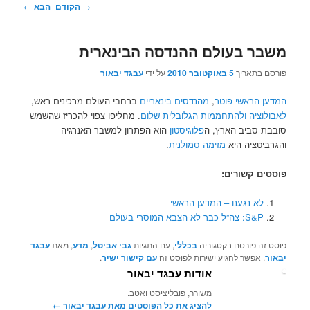
ניווט
→
הקודם
הבא
←
בפוסטים
משבר בעולם ההנדסה הבינארית
פורסם בתאריך
5 באוקטובר 2010
על ידי
עבגד יבאור
המדען הראשי פוטר
,
מהנדסים בינאריים
ברחבי העולם מרכינים ראש,
לאבולוציה ולהתחממות הגלובלית שלום
. מחליפו צפוי להכריז שהשמש
סובבת סביב הארץ, ה
פלוגיסטון
הוא הפתרון למשבר האנרגיה
והגרביטציה היא
מזימה סמולנית
.
פוסטים קשורים:
לא נגענו – המדען הראשי
S&P: צה”ל כבר לא הצבא המוסרי בעולם
פוסט זה פורסם בקטגוריה
בכללי
, עם התגיות
גבי אביטל
,
מדע
, מאת
עבגד
יבאור
. אפשר להגיע ישירות לפוסט זה
עם קישור ישיר
.
אודות עבגד יבאור
משורר, פובליציסט ואטב.
להציג את כל הפוסטים מאת עבגד יבאור‏
←