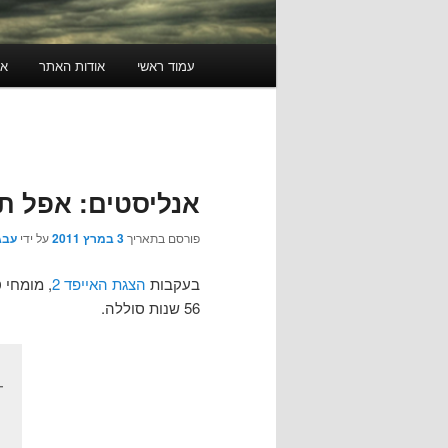
תפריט
עמוד ראשי
אודות האתר
או
ראשי
אנליסטים: אפל ת
פורסם בתאריך
3 במרץ 2011
על ידי
עבג
בעקבות
הצגת האייפד 2
, מומחי 
56 שנות סוללה.