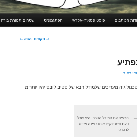
דות הכותבים
פוסט פסאודו-אקראי
הפתגמומט
שטחים תמורת בירה
ניווט
→
הקודם
הבא
←
בפוסטים
פתיע
ד יבאור
טכנולוגיה מעריכים שלמודל הבא של סטיב ג’ובס יהיו יותר מ
הבעיה עם המודל הנוכחי היא שכל
פעם שמחזיקים אותו בפינה אז יש
לו סרטן