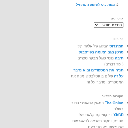
מפת כיס לשופט המתחיל
ארכיונים
ארכיונים
כל מיני
חמינדוס
הבלוג של אלעד רוֶק
סרטן בגב האומה בפייסבוק
תיבה
מוטי פוגל מבקר ספרים
(ועוד דברים)
תניח את המספריים ובוא נדבר
על זה
שלום בוגוסלבסקי מניח את
המספריים ומדבר על זה
מקורות השראה
The Onion
המגזין הסאטירי הטוב
בעולם
XKCD
ווב קומיקס קלאסי של
חנונים, ומקור השראה לדיאגרמות
שמופיעות פה מדי פעם.