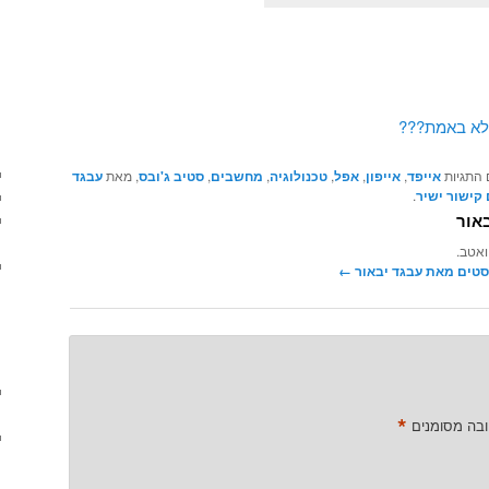
לא באמת???
 התגיות
אייפד
,
אייפון
,
אפל
,
טכנולוגיה
,
מחשבים
,
סטיב ג'ובס
, מאת
עבגד
קישור ישיר
.
אור
ואטב.
סטים מאת עבגד יבאור‏
←
*
ובה מסומנים