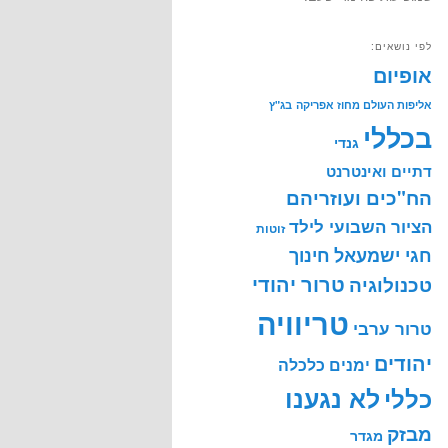
לפי נושאים:
אופיום
אליפות העולם מחוז אפריקה
בג"ץ
בכללי
גנדי
דתיים ואינטרנט
הח"כים ועוזריהם
הציור השבועי לילד
זוטות
חינוך
חגי ישמעאל
טרור יהודי
טכנולוגיה
טריוויה
טרור ערבי
יהודים
ימנים
כלכלה
לא נגענו
כללי
מבזק
מגדר