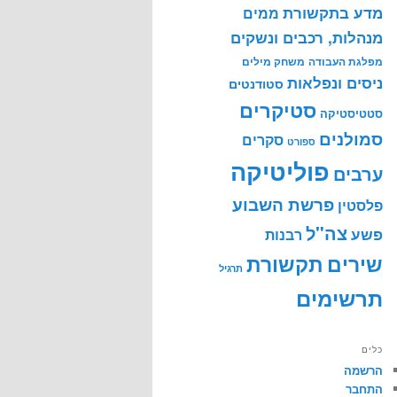
מדע בתקשורת
ממים
מנהלות, רכבים ונשקים
מפלגת העבודה
משחק מילים
ניסים ונפלאות
סטודנטים
סטיקרים
סטטיסטיקה
סמולנים
סקרים
ספורט
פוליטיקה
ערבים
פרשת השבוע
פלסטין
צה"ל
פשע
רבנות
שירים
תקשורת
תרגיל
תרשימים
כלים
הרשמה
התחבר