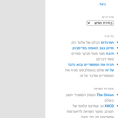
כיצד.
ארכיונים
ארכיונים
כל מיני
חמינדוס
הבלוג של אלעד רוֶק
סרטן בגב האומה בפייסבוק
תיבה
מוטי פוגל מבקר ספרים
(ועוד דברים)
תניח את המספריים ובוא נדבר
על זה
שלום בוגוסלבסקי מניח את
המספריים ומדבר על זה
מקורות השראה
The Onion
המגזין הסאטירי הטוב
בעולם
XKCD
ווב קומיקס קלאסי של
חנונים, ומקור השראה לדיאגרמות
שמופיעות פה מדי פעם.