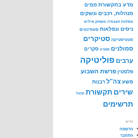
מדע בתקשורת
ממים
מנהלות, רכבים ונשקים
מפלגת העבודה
משחק מילים
ניסים ונפלאות
סטודנטים
סטיקרים
סטטיסטיקה
סמולנים
סקרים
ספורט
פוליטיקה
ערבים
פרשת השבוע
פלסטין
צה"ל
פשע
רבנות
שירים
תקשורת
תרגיל
תרשימים
כלים
הרשמה
התחבר