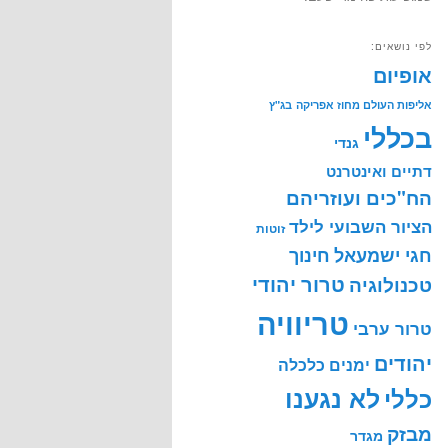
לפי נושאים:
אופיום
אליפות העולם מחוז אפריקה
בג"ץ
בכללי
גנדי
דתיים ואינטרנט
הח"כים ועוזריהם
הציור השבועי לילד
זוטות
חינוך
חגי ישמעאל
טרור יהודי
טכנולוגיה
טריוויה
טרור ערבי
יהודים
ימנים
כלכלה
לא נגענו
כללי
מבזק
מגדר