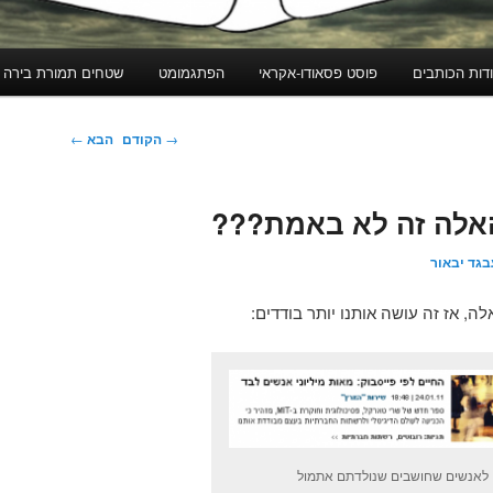
דות הכותבים
פוסט פסאודו-אקראי
הפתגמומט
שטחים תמורת בירה
ניווט
→
הקודם
הבא
←
בפוסטים
אלה זה לא באמת???
בגד יבאור
, אז זה עושה אותנו יותר בודדים:
ן לאנשים שחושבים שנולדתם אתמול