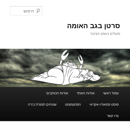
לדלג
לתוכן
חיפוש
סרטן בגב האומה
מועלים באמון הציבור
תפריט
עמוד ראשי
אודות האתר
אודות הכותבים
ראשי
פוסט פסאודו-אקראי
הפתגמומט
שטחים תמורת בירה
צרו קשר