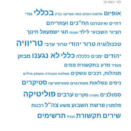
לפי נושאים:
בכללי
אופיום
גנדי
אליפות העולם מחוז אפריקה
בג"ץ
הח"כים ועוזריהם
דתיים ואינטרנט
חינוך
חגי ישמעאל
הציור השבועי לילד
זוטות
טריוויה
טרור יהודי
טכנולוגיה
טרור ערבי
לא נגענו
כללי
יהודים
מבזק
ימנים
כלכלה
מדע בתקשורת
ממים
מגדר
מנהלות, רכבים ונשקים
מפלגת העבודה
משחק מילים
סטיקרים
ניסים ונפלאות
סטודנטים
סטטיסטיקה
פוליטיקה
ערבים
סמולנים
סקרים
ספורט
צה"ל
פרשת השבוע
פשע
פלסטין
רבנות
תרשימים
שירים
תקשורת
תרגיל