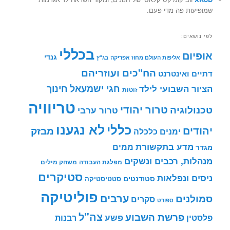
שמופיעות פה מדי פעם.
לפי נושאים:
בכללי
אופיום
גנדי
אליפות העולם מחוז אפריקה
בג"ץ
הח"כים ועוזריהם
דתיים ואינטרנט
חינוך
חגי ישמעאל
הציור השבועי לילד
זוטות
טריוויה
טרור יהודי
טכנולוגיה
טרור ערבי
לא נגענו
כללי
יהודים
מבזק
ימנים
כלכלה
מדע בתקשורת
ממים
מגדר
מנהלות, רכבים ונשקים
מפלגת העבודה
משחק מילים
סטיקרים
ניסים ונפלאות
סטודנטים
סטטיסטיקה
פוליטיקה
ערבים
סמולנים
סקרים
ספורט
צה"ל
פרשת השבוע
פשע
פלסטין
רבנות