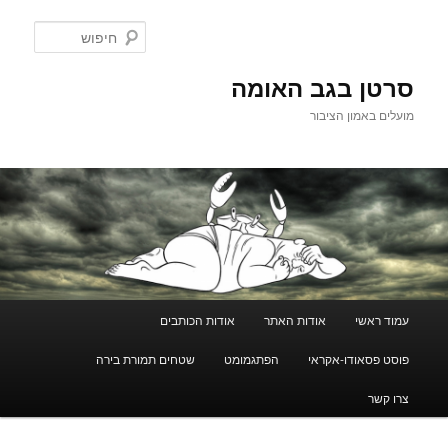
לדלג
לתוכן
חיפוש
סרטן בגב האומה
מועלים באמון הציבור
תפריט
עמוד ראשי
אודות האתר
אודות הכותבים
ראשי
פוסט פסאודו-אקראי
הפתגמומט
שטחים תמורת בירה
צרו קשר