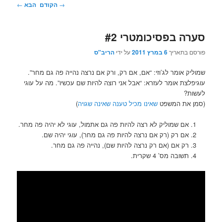
ניווט
→
הקודם
הבא
←
בפוסטים
סערה בפסיכומטרי #2
פורסם בתאריך
6 במרץ 2011
על ידי
הריב"ס
שמוליק אומר לג’וזי: “אם, אם רק, ורק אם נרצה נהייה פה גם מחר”.
עוגיפלצת אומר לעזרא: “אבל אני רוצה להיות שם עכשיו”. מה על עוגי
לעשות?
(סמן את המשפט
שאינו מכיל טענה שאינה שגויה
)
אם שמוליק לא רצה להיות פה גם אתמול, עוגי לא יהיה פה מחר.
אם רק (רק אם נרצה להיות פה גם מחר), עוגי יהיה שם.
רק אם (אם רק נרצה להיות שם), נהייה פה גם מחר.
תשובה מס’ 4 שקרית.