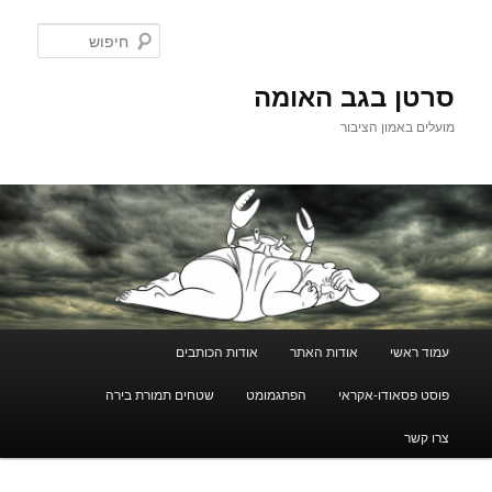
לדלג
לתוכן
חיפוש
סרטן בגב האומה
מועלים באמון הציבור
תפריט
עמוד ראשי
אודות האתר
אודות הכותבים
ראשי
פוסט פסאודו-אקראי
הפתגמומט
שטחים תמורת בירה
צרו קשר