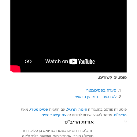
פוסטים קשורים:
סערה בפסיכומטרי
לא נגענו – המדען הראשי
פוסט זה פורסם בקטגוריה
חינוך
,
תרגיל
, עם התגיות
פסיכומטרי
, מאת
הריב"ס
. אפשר להגיע ישירות לפוסט זה
עם קישור ישיר
.
אודות הריב"ס
הריב"ס, הידוע גם בשמו רבנו יואש בן סלוק, הוא
סוציולוג חובב, אסטרוכימאי, וקשקשן בלתי נלאה.