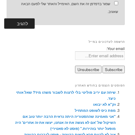
שמור בדפדפן זה את השם, האימייל והאתר שלי לפעם הבאה
שאגיב.
הרשמה לעדכונים במייל
Your email:
הפוסטים הנצפים בחודש האחרון
שיחה עם יריב פוליטי בלי לרצות לשבור משהו מיד? שאל אותי
כיצד.
זק"א לא יבואו
מפת כיס לשופט המתחיל
"אני מאמינה שההסטוריה היתה נראית הרבה יותר טוב אם
השיקול של 'אם לא נעשה את זה אנחנו, יעשו את זה אחרים' היה
מופעל יותר בזהירות." (פוסט לא סאטירי)
איך לא להיות חרא לנשים בהייטק - פוסט לגברים בהייטק