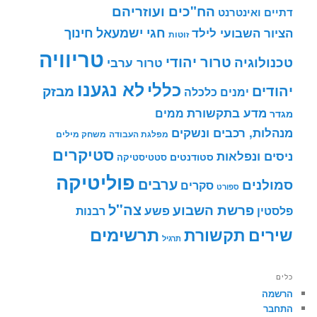
הח"כים ועוזריהם
דתיים ואינטרנט
חינוך
חגי ישמעאל
הציור השבועי לילד
זוטות
טריוויה
טרור יהודי
טכנולוגיה
טרור ערבי
לא נגענו
כללי
יהודים
מבזק
ימנים
כלכלה
מדע בתקשורת
ממים
מגדר
מנהלות, רכבים ונשקים
מפלגת העבודה
משחק מילים
סטיקרים
ניסים ונפלאות
סטודנטים
סטטיסטיקה
פוליטיקה
ערבים
סמולנים
סקרים
ספורט
צה"ל
פרשת השבוע
פשע
פלסטין
רבנות
תרשימים
שירים
תקשורת
תרגיל
כלים
הרשמה
התחבר