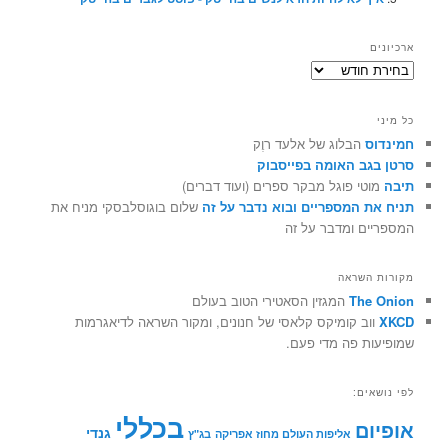
ארכיונים
ארכיונים
כל מיני
חמינדוס
הבלוג של אלעד רוֶק
סרטן בגב האומה בפייסבוק
תיבה
מוטי פוגל מבקר ספרים (ועוד דברים)
תניח את המספריים ובוא נדבר על זה
שלום בוגוסלבסקי מניח את
המספריים ומדבר על זה
מקורות השראה
The Onion
המגזין הסאטירי הטוב בעולם
XKCD
ווב קומיקס קלאסי של חנונים, ומקור השראה לדיאגרמות
שמופיעות פה מדי פעם.
לפי נושאים:
בכללי
אופיום
גנדי
אליפות העולם מחוז אפריקה
בג"ץ