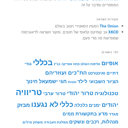
המספריים ומדבר על זה
מקורות השראה
The Onion
המגזין הסאטירי הטוב בעולם
XKCD
ווב קומיקס קלאסי של חנונים, ומקור השראה לדיאגרמות
שמופיעות פה מדי פעם.
לפי נושאים:
בכללי
אופיום
גנדי
אליפות העולם מחוז אפריקה
בג"ץ
הח"כים ועוזריהם
דתיים ואינטרנט
חינוך
חגי ישמעאל
הציור השבועי לילד
זוטות
טריוויה
טרור יהודי
טכנולוגיה
טרור ערבי
לא נגענו
כללי
יהודים
מבזק
ימנים
כלכלה
מדע בתקשורת
ממים
מגדר
מנהלות, רכבים ונשקים
מפלגת העבודה
משחק מילים