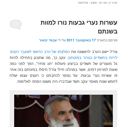
ארכיון תגיות:
פשעי מלחמה
עשרות נערי גבעות נורו למוות
בשנתם
פורסם בתאריך
17 באוקטובר 2011
על ידי
עבגד יבאור
צה”ל יישם הערב לראשונה את
המלצתו של הרב הראשי לשעבר רונצקי
לירות בחשודים בטרור במיטתם
. עקב כך, מה שתוכנן בתחילה להיות
גל מעצרים של חשודים בביצוע פעולות “תג מחיר”, הפך לפני כמה
שעות למרחץ דמים, אשר במהלכו חיילי צה”ל חיסלו במיטתם בזה אחר
זה עשרות נערי גבעות. עוד נמסר לכתבתנו כי רונצקי עצמו ישלח
לחמש שנות מאסר עקב חשד שבדבריו היה משום הסתה לאלימות.