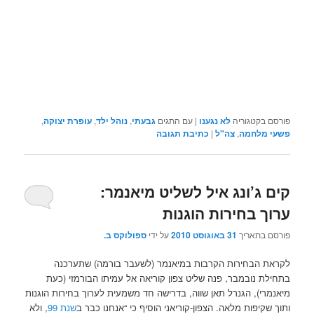
פורסם בקטגוריה
לא נגענו
|
עם התגים
גבעתי
,
נוהל ילד
,
עופרת יצוקה
,
פשעי מלחמה
,
צה"ל
|
כתיבת תגובה
קים ג’ונג איל לשליט מיאנמר:
ערוך בחירות הוגנות
פורסם בתאריך
31 באוגוסט 2010
על ידי
ספולוקס ב.
לקראת הבחירות הקרבות במיאנמר (לשעבר בורמה) שתערכנה
בתחילת נובמבר, פנה שליט צפון קוריאה אל עמיתו הבורמזי (כעת
מיאנמרי), הגנרל תאן שווה, בדרישה חד משמעית לערוך בחירות הוגנות
ותוך שקיפות מלאה. הצפון-קוריאני הוסיף כי “אנחנו כבר ב
שנת 99
, ולא