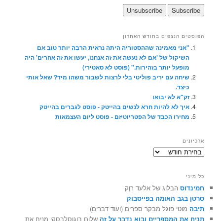
הפוסטים הנצפים בחודש האחרון
"אני מאמינה שההסטוריה היתה נראית הרבה יותר טוב אם
השיקול של 'אם לא נעשה את זה אנחנו, יעשו את זה אחרים' היה
מופעל יותר בזהירות." (פוסט לא סאטירי)
שיחה עם יריב פוליטי בלי לרצות לשבור משהו מיד? שאל אותי
כיצד.
זק"א לא יבואו
איך לא להיות חרא לנשים בהייטק - פוסט לגברים בהייטק
מחירו הכבד של הפטריוטיזם - פוסט ליום העצמאות
ארכיונים
ארכיונים
כל מיני
חמינדוס
הבלוג של אלעד רוֶק
סרטן בגב האומה בפייסבוק
תיבה
מוטי פוגל מבקר ספרים (ועוד דברים)
תניח את המספריים ובוא נדבר על זה
שלום בוגוסלבסקי מניח את