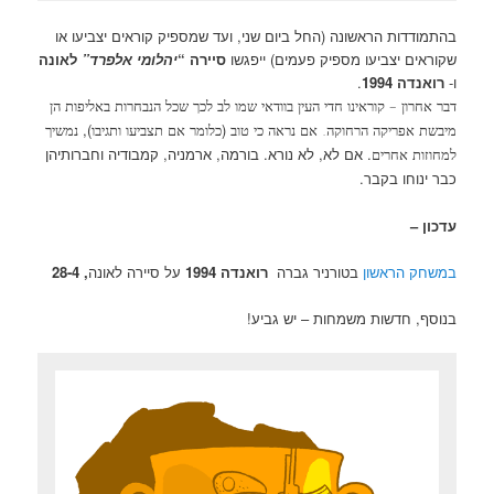
בהתמודדות הראשונה (החל ביום שני, ועד שמספיק קוראים יצביעו או
שקוראים יצביעו מספיק פעמים) ייפגשו
סיירה “
יהלומי אלפרד”
לאונה
ו-
רואנדה 1994
.
דבר אחרון – קוראינו חדי העין בוודאי שמו לב לכך שכל
הנבחרות באליפות הן
),
(
מיבשת אפריקה הרחוקה.
אם נראה כי טוב
כלומר אם תצביעו ותגיבו
נמשיך
. אם לא, לא נורא. בורמה, ארמניה, קמבודיה וחברותיהן
למחוזות אחרים
כבר ינוחו בקבר.
עדכון –
במשחק הראשון
בטורניר גברה
רואנדה 1994
על סיירה לאונה
, 28-4
בנוסף, חדשות משמחות – יש גביע!