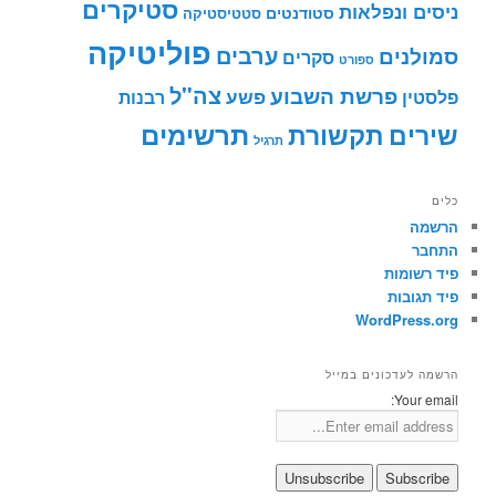
סטיקרים
ניסים ונפלאות
סטודנטים
סטטיסטיקה
פוליטיקה
ערבים
סמולנים
סקרים
ספורט
צה"ל
פרשת השבוע
פשע
פלסטין
רבנות
תרשימים
שירים
תקשורת
תרגיל
כלים
הרשמה
התחבר
פיד רשומות
פיד תגובות
WordPress.org
הרשמה לעדכונים במייל
Your email: