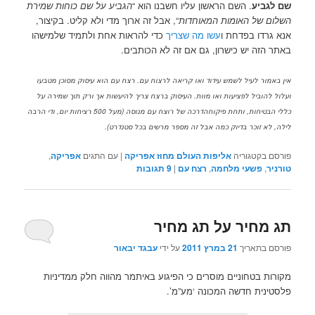
שם לגביע
. השם הראשון עליו חשבנו הוא “
הגביע על שם כוחות שמירת
השלום של האומות המאוחדות
“, אבל זה ארוך מדי ולא קליט. בקיצור,
אנא גרדו בפדחת ו
עשו מה שצריך
כדי להראות אחת ולתמיד שלמישהו
באתר הזה יש כישרון, גם אם זה לא הכותבים.
.
אין באמור לעיל לשמש עידוד ו
או קריאה לרצוח עם
רצח עם הוא עיסוק מסוכן מטבעו
.
ועלול להוביל לפציעות ו
או מוות
העיסוק ברצח צריך להיעשות אך ורק תוך שמירה על
,
500
(
,
כללי הבטיחות
ותחת פיקוח
הדרכה של רוצח עם מנוסה
מעל
רציחות יום
ודי הרבה
).
,
לילה
לא זוכר בדיוק כמה אבל זה מספר מרשים בכל סטנדרט
פורסם בקטגוריה
אליפות העולם מחוז אפריקה
|
עם התגים
אפריקה
,
טורניר
,
פשעי מלחמה
,
רצח עם
|
9
תגובות
תג מחיר על תג מחיר
פורסם בתאריך
21 במרץ 2011
על ידי
עבגד יבאור
מקורות בטחוניים מוסרים כי הפיגוע באיתמר מהווה חלק ממדיניות
פלסטינית חדשה המכונה ‘מע”מ’.