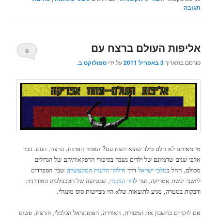
תגובה
אליפות העולם ברצח עם
9
פורסם בתאריך
3 באפריל 2011
על ידי
ספולוקס ב.
.
,
,
?
מי מאיתנו לא חלם כילד שהוא רוצח עם
האוויר הפתוח
הרצח
העם
כבר
אלפי שנים שדמיונם של ילדים נשבה בסיפורי הרפקאותיהם של הגדולים
,
מכולם
החל ב
מלכי ישראל
דרך
חילוקי הדעות המקצועיים
שבין הספרדים
,
,
ליושבי יבשת אמריקה
ועד ל
דור הנוכחי
שבסיועה של הטכנולוגיה המודרנית
.
,
ודבקות במטרה
מגיע לתוצאות שלא היו מביישות סוס מונגולי
,
,
,
,
אם לוקחים בחשבון את המסורת
האווירה
הפוטנציאל הכלכלי
והרצח
פשוט