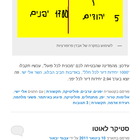
לשימוש במקרה של אבדן פרופורציות
עידכון: מהמדינה שהבטיחה לכם “מכונית לכל פועל”, עכשיו תקבלו
“1000 יחידות דיור לכל חלל”, באדיבות חביב הבלוג, השר אלי ישי.
וזה
יוצא בערך 2.94 יחידות דיור לכל יפני.
פורסם בקטגוריה
יפנים
,
ערבים
,
פוליטיקה
,
תקשורת
|
עם התגים
אלי ישי
,
אלימות
,
טרור
,
יפן
,
מתנחלים
,
פוליטיקה
,
פיגוע באיתמר
,
פשעי מלחמה
,
רעידת אדמה
,
תקשורת
|
3
תגובות
סטיקר לאוטו
פורסם בתאריך
10 בינואר 2011
על ידי
עבגד יבאור