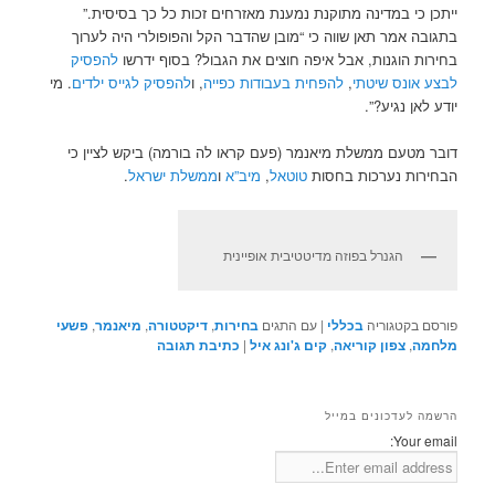
ייתכן כי במדינה מתוקנת נמענת מאזרחים זכות כל כך בסיסית.”
בתגובה אמר תאן שווה כי “מובן שהדבר הקל והפופולרי היה לערוך
בחירות הוגנות, אבל איפה חוצים את הגבול? בסוף ידרשו
להפסיק
לבצע אונס שיטתי
,
להפחית בעבודות כפייה
, ו
להפסיק לגייס ילדים
. מי
יודע לאן נגיע?”.
דובר מטעם ממשלת מיאנמר (פעם קראו לה בורמה) ביקש לציין כי
הבחירות נערכות בחסות
טוטאל
,
מיב”א
ו
ממשלת ישראל
.
הגנרל בפוזה מדיטטיבית אופיינית
פורסם בקטגוריה
בכללי
|
עם התגים
בחירות
,
דיקטטורה
,
מיאנמר
,
פשעי
מלחמה
,
צפון קוריאה
,
קים ג'ונג איל
|
כתיבת תגובה
הרשמה לעדכונים במייל
Your email: