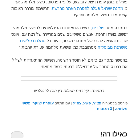
פעילים בזמן עופרת יצוקה וביצעו, על פי הפרסום, פשעי מלחמה. אף
כי
מדינת ישראל פעלה להסרת האתר מהרשת
, הרשימה עוררה תגובות
קשות מצד פושעי מלחמה וותיקים.
בתגובה מסר
פול פוט
, ראש ההתאחדות הבינלאומית לפושעי מלחמה:
“פשוט בושה וחרפה. אנשים משקיעים שנים בקריירה של רצח עם, אונס
שבויות והוצאה להורג של מתנגדי משטר, והיום כל
סמלת נגמ”שים
מושתנת מביסל”ח
מסתובבת כמו פושעת מלחמה עטורת קרבות.”
בהמשך נמסר גם כי אם לא תוסר הרשימה, תשקול ההתאחדות לשלול
את כרטיס החבר של עבדאללה ברגותי כצעד מחאתי.
בתמונה: קורבנות השלום בין הודו לבנגלדש
פורסם בקטגוריה
פצ"ר
,
פשע
,
צה"ל
|
עם התגים
עופרת יצוקה
,
פשעי
מלחמה
|
3
תגובות
כאילו דה!