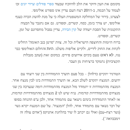
מקומם את העין ודוקר את הלב להיווכח שבעוד
ספרי פודלים וציידי יונים
זכו
.
-2011
,
לעמוד על הבמה
ב
רצח העם עדיין אינו ספורט אולימפי
,
לצערנו
בירור של המחלקה המשפטית העלה כי על מנת להשיג הכרה כענף
.
,
,
,
,
אולימפי
יש צורך בזמן
כסף
קשרים
וספורט
גם אם נתגבר על הבעיה
,
,
התקנונית של הסבת ייעודה של
קרן הבירה
עדיין נסבול מחסרונם של זמן
.
,
קשרים
וספורט
”
“
,
ברוח היזמות והחוצפה הישראלית וכל זה
צוות
סרטן בגב האומה
החליט
,
. היות ו
לקחת את החוק לידיים
ולקיים אליפות משלנו
החלום האולימפי כבר
, לא ראינו
.
(
נגוז
טעם בקיום אירועים פיזיים
במקום זאת
ועקב מגבלות
.
)
תקציביות
נתמקד ברציחות מן העבר
הטורניר יתקיים כדלהלן – בכל פעם תיערך התמודדות בין שני רוצחי עם
.
,
.
ידועים
המנצח יתקדם לשלב הבא
אז תיערך התמודדות בינו לבין מנצח אחר
המנצח מהתמודדות זו יתמודד מול המנצח מהתמודדות דומה שנערכה בין שני
,
2
.
מנצחים מהתמודדויות קודמות
נניח שיש לנו
מנצחים מהתמודדויות קודמות
“
,
אז לאחר התמודדות בינהם נישאר עם מתמודד אחד
ולכן ע
פ ההנחה בסופו
“.
“
,
של דבר נשאר עם מתמודד אחד
להלן
המנצח
על שם המנצח יקרא גשר
(“
)
–
(
גשר רצח
עם
ואולי גם ייכתב לו שיר בהלחנת אתניקס
אדום עולה זה
).
זימבבוואה”