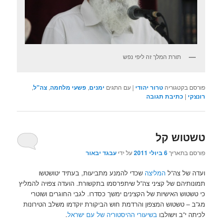
תורת המלך זה ליפי נפש
פורסם בקטגוריה
טרור יהודי
|
עם התגים
ימנים
,
פשעי מלחמה
,
צה"ל
,
רונצקי
|
כתיבת תגובה
טשטוש קל
פורסם בתאריך
6 ביולי 2011
על ידי
עבגד יבאור
ועדה של צה”ל
המליצה
שכדי להמנע מתביעות, בעתיד יטושטשו
תמונותיהם של קציני צה”ל שיתפרסמו בתקשורת. הועדה צפויה להמליץ
כי טשטוש האישיות של הקצינים ימשך כסדרו. לגבי החוגרים ושוטרי
מג”ב – טשטוש המצפון והרדמת חוש הביקורת יוקדמו משלב הטירונות
לכיתה י”ב וישולבו
בשיעורי ההיסטוריה של עם ישראל
.