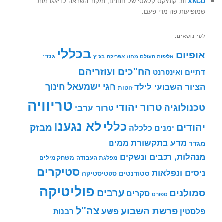
XKCD
ווב קומיקס קלאסי של חנונים, ומקור השראה לדיאגרמות
שמופיעות פה מדי פעם.
לפי נושאים:
בכללי
אופיום
גנדי
אליפות העולם מחוז אפריקה
בג"ץ
הח"כים ועוזריהם
דתיים ואינטרנט
חינוך
חגי ישמעאל
הציור השבועי לילד
זוטות
טריוויה
טרור יהודי
טכנולוגיה
טרור ערבי
לא נגענו
כללי
יהודים
מבזק
ימנים
כלכלה
מדע בתקשורת
ממים
מגדר
מנהלות, רכבים ונשקים
מפלגת העבודה
משחק מילים
סטיקרים
ניסים ונפלאות
סטודנטים
סטטיסטיקה
פוליטיקה
ערבים
סמולנים
סקרים
ספורט
צה"ל
פרשת השבוע
פשע
פלסטין
רבנות