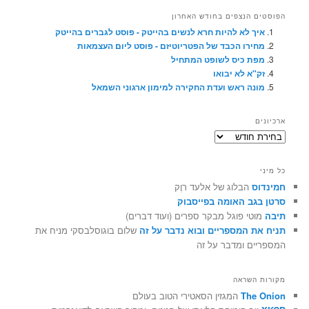
הפוסטים הנצפים בחודש האחרון
איך לא להיות חרא לנשים בהייטק - פוסט לגברים בהייטק
מחירו הכבד של הפטריוטיזם - פוסט ליום העצמאות
מפת כיס לשופט המתחיל
זק"א לא יבואו
מונה ראש ועדת החקירה למימון ארגוני השמאל
ארכיונים
ארכיונים
כל מיני
חמינדוס
הבלוג של אלעד רוֶק
סרטן בגב האומה בפייסבוק
תיבה
מוטי פוגל מבקר ספרים (ועוד דברים)
תניח את המספריים ובוא נדבר על זה
שלום בוגוסלבסקי מניח את
המספריים ומדבר על זה
מקורות השראה
The Onion
המגזין הסאטירי הטוב בעולם