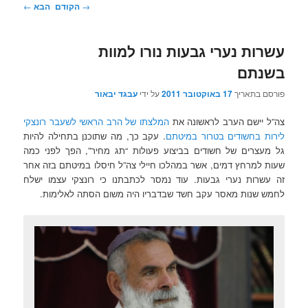
ניווט
→
הקודם
הבא
←
בפוסטים
עשרות נערי גבעות נורו למוות
בשנתם
פורסם בתאריך
17 באוקטובר 2011
על ידי
עבגד יבאור
צה”ל יישם הערב לראשונה את
המלצתו של הרב הראשי לשעבר רונצקי
לירות בחשודים בטרור במיטתם
. עקב כך, מה שתוכנן בתחילה להיות
גל מעצרים של חשודים בביצוע פעולות “תג מחיר”, הפך לפני כמה
שעות למרחץ דמים, אשר במהלכו חיילי צה”ל חיסלו במיטתם בזה אחר
זה עשרות נערי גבעות. עוד נמסר לכתבתנו כי רונצקי עצמו ישלח
לחמש שנות מאסר עקב חשד שבדבריו היה משום הסתה לאלימות.