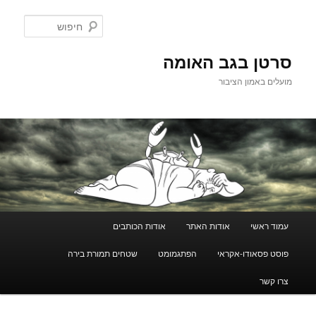
לדלג
לתוכן
חיפוש
סרטן בגב האומה
מועלים באמון הציבור
תפריט
עמוד ראשי
אודות האתר
אודות הכותבים
ראשי
פוסט פסאודו-אקראי
הפתגמומט
שטחים תמורת בירה
צרו קשר