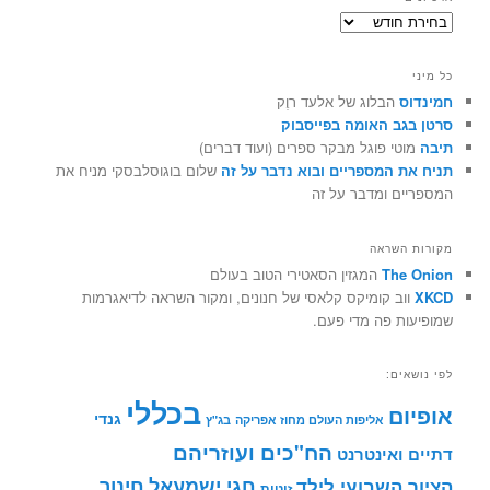
ארכיונים
כל מיני
חמינדוס
הבלוג של אלעד רוֶק
סרטן בגב האומה בפייסבוק
תיבה
מוטי פוגל מבקר ספרים (ועוד דברים)
תניח את המספריים ובוא נדבר על זה
שלום בוגוסלבסקי מניח את
המספריים ומדבר על זה
מקורות השראה
The Onion
המגזין הסאטירי הטוב בעולם
XKCD
ווב קומיקס קלאסי של חנונים, ומקור השראה לדיאגרמות
שמופיעות פה מדי פעם.
לפי נושאים:
בכללי
אופיום
גנדי
אליפות העולם מחוז אפריקה
בג"ץ
הח"כים ועוזריהם
דתיים ואינטרנט
חינוך
חגי ישמעאל
הציור השבועי לילד
זוטות