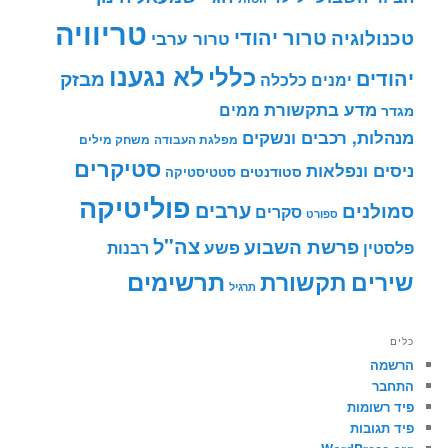
טריוויה
טרור יהודי
טכנולוגיה
טרור ערבי
לא נגענו
כללי
יהודים
מבזק
ימנים
כלכלה
מדע בתקשורת
ממים
מגדר
מנהלות, רכבים ונשקים
מפלגת העבודה
משחק מילים
סטיקרים
ניסים ונפלאות
סטודנטים
סטטיסטיקה
פוליטיקה
ערבים
סמולנים
סקרים
ספורט
צה"ל
פרשת השבוע
פשע
פלסטין
רבנות
תרשימים
שירים
תקשורת
תרגיל
כלים
הרשמה
התחבר
פיד רשומות
פיד תגובות