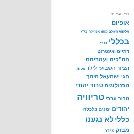
לפי נושאים:
אופיום
אליפות העולם מחוז אפריקה
בג"ץ
בכללי
גנדי
דתיים ואינטרנט
הח"כים ועוזריהם
הציור השבועי לילד
זוטות
חינוך
חגי ישמעאל
טרור יהודי
טכנולוגיה
טריוויה
טרור ערבי
יהודים
ימנים
כלכלה
לא נגענו
כללי
מבזק
מגדר