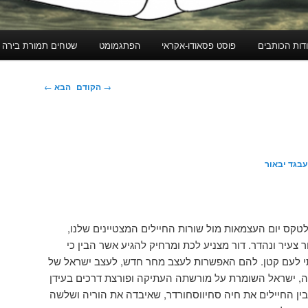
דות הכותבים
פוסט פסאודו-אקראי
הפתגמומט
שטחים תמורת בירה
ניווט
→
הקודם
הבא
←
בפוסטים
עבגד יבאור
טקס יום העצמאות מול שורות החיילים המצטיינים שלנו,
ר צעיר ונהדר. דור מצניע לכת ומרחיק להגיע אשר הבין כי
ותי לעם קטן. להם האפשרות לעצב מחר חדש, לעצב ישראל של
יה, ישראל השומרת על מורשתה העתיקה ופורצת דרכים בעידן
ין החיילים את חיה סחיווסחורדר, שאיבדה את הוריה ושלשה