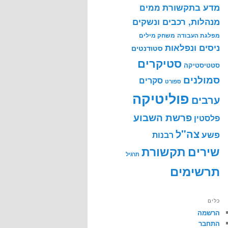
מדע בתקשורת
ממים
מנהלות, רכבים ונשקים
מפלגת העבודה
משחק מילים
ניסים ונפלאות
סטודנטים
סטיקרים
סטטיסטיקה
סמולנים
סקרים
ספורט
פוליטיקה
ערבים
פרשת השבוע
פלסטין
צה"ל
פשע
רבנות
שירים
תקשורת
תרגיל
תרשימים
כלים
הרשמה
התחבר