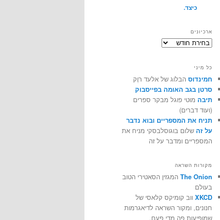
כיצד.
ארכיונים
ארכיונים
כל מיני
חמינדוס
הבלוג של אלעד רוֶק
סרטן בגב האומה בפייסבוק
תיבה
מוטי פוגל מבקר ספרים
(ועוד דברים)
תניח את המספריים ובוא נדבר
על זה
שלום בוגוסלבסקי מניח את
המספריים ומדבר על זה
מקורות השראה
The Onion
המגזין הסאטירי הטוב
בעולם
XKCD
ווב קומיקס קלאסי של
חנונים, ומקור השראה לדיאגרמות
שמופיעות פה מדי פעם.