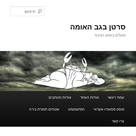
לדלג
לתוכן
חיפוש
סרטן בגב האומה
מועלים באמון הציבור
תפריט
עמוד ראשי
אודות האתר
אודות הכותבים
ראשי
פוסט פסאודו-אקראי
הפתגמומט
שטחים תמורת בירה
צרו קשר