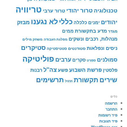
טריוויה
טרור יהודי
טכנולוגיה
טרור ערבי
לא נגענו
כללי
יהודים
מבזק
ימנים
כלכלה
מדע בתקשורת
ממים
מגדר
מנהלות, רכבים ונשקים
מפלגת העבודה
משחק מילים
סטיקרים
ניסים ונפלאות
סטודנטים
סטטיסטיקה
פוליטיקה
ערבים
סמולנים
סקרים
ספורט
צה"ל
פרשת השבוע
פשע
פלסטין
רבנות
תרשימים
שירים
תקשורת
תרגיל
כלים
הרשמה
התחבר
פיד רשומות
פיד תגובות
WordPress.org