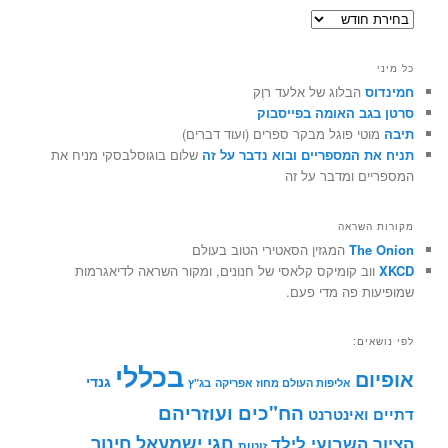
ארכיונים
כל מיני
חמינדוס
הבלוג של אלעד רוֶק
סרטן בגב האומה בפייסבוק
תיבה
מוטי פוגל מבקר ספרים (ועוד דברים)
תניח את המספריים ובוא נדבר על זה
שלום בוגוסלבסקי מניח את
המספריים ומדבר על זה
מקורות השראה
The Onion
המגזין הסאטירי הטוב בעולם
XKCD
ווב קומיקס קלאסי של חנונים, ומקור השראה לדיאגרמות
שמופיעות פה מדי פעם.
לפי נושאים:
בכללי
אופיום
גנדי
אליפות העולם מחוז אפריקה
בג"ץ
הח"כים ועוזריהם
דתיים ואינטרנט
חינוך
חגי ישמעאל
הציור השבועי לילד
זוטות