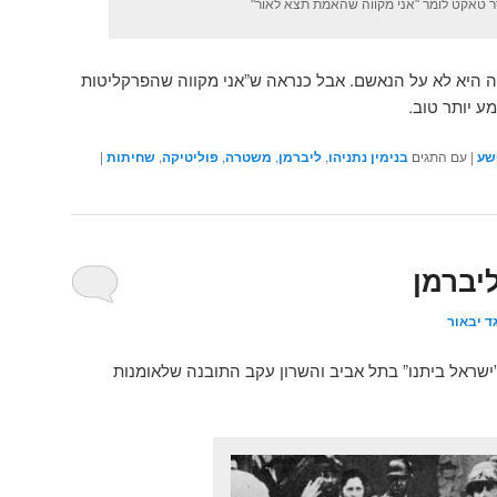
 טאקט לומר "אני מקווה שהאמת תצא לאור"
 היא לא על הנאשם. אבל כנראה ש”אני מקווה שהפרקליטות
ע יותר טוב.
שע
|
עם התגים
בנימין נתניהו
,
ליברמן
,
משטרה
,
פוליטיקה
,
שחיתות
|
יברמן
ד יבאור
ישראל ביתנו” בתל אביב והשרון עקב התובנה שלאומנות