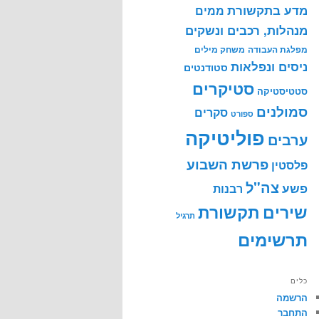
מדע בתקשורת
ממים
מנהלות, רכבים ונשקים
מפלגת העבודה
משחק מילים
ניסים ונפלאות
סטודנטים
סטיקרים
סטטיסטיקה
סמולנים
סקרים
ספורט
פוליטיקה
ערבים
פרשת השבוע
פלסטין
צה"ל
פשע
רבנות
שירים
תקשורת
תרגיל
תרשימים
כלים
הרשמה
התחבר