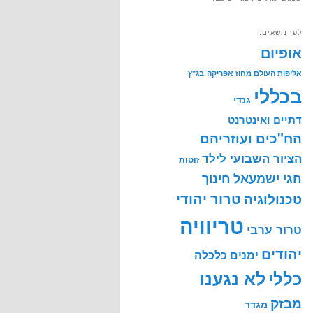
לפי נושאים:
אופיום
אליפות העולם מחוז אפריקה
בג"ץ
בכללי
גנדי
דתיים ואינטרנט
הח"כים ועוזריהם
הציור השבועי לילד
זוטות
חינוך
חגי ישמעאל
טרור יהודי
טכנולוגיה
טריוויה
טרור ערבי
יהודים
ימנים
כלכלה
לא נגענו
כללי
מבזק
מגדר