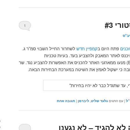
רי #3
1
ב"ס
כנים
פתח היום ב
קמפיין חדש
לשחרור החייל השבוי סמ”ר ג.
יכנס לאתר המאבק ולהצביע בעד. בעיות טכניות
(Exception:NotPoliticallyCorrect) מנעו ממארגני האתר להכניס את האפשרות להצביע נגד. שר
גובה כי ישקול לאמץ את השיטה במערכת הבחירות הבאה.
"ל
|
עם התגים
גלעד שליט
,
ליברמן
|
תגובה
אחת
לא להגיד – לא נגענו