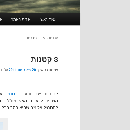
תפריט
עמוד ראשי
אודות האתר
או
ראשי
ארכיון תגיות:
ליברמן
3 קטנות
פורסם בתאריך
20 באוגוסט 2011
על ידי
1.
קהיר הודיעה הבוקר כי
תחזיר
את
מצריים לכאורה מאש צה”ל. בתג
להתנצל על מה שהיא בסך הכל טעו