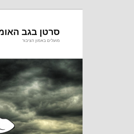
לדלג
לדלג
לתוכן
לתוכן
המשני
סרטן בגב האומ
מועלים באמון הציבור