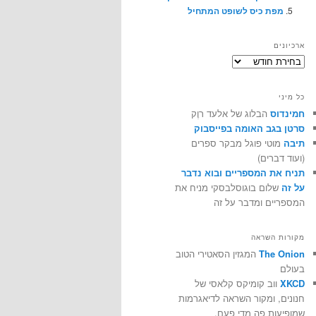
מפת כיס לשופט המתחיל
ארכיונים
ארכיונים
כל מיני
חמינדוס
הבלוג של אלעד רוֶק
סרטן בגב האומה בפייסבוק
תיבה
מוטי פוגל מבקר ספרים
(ועוד דברים)
תניח את המספריים ובוא נדבר
על זה
שלום בוגוסלבסקי מניח את
המספריים ומדבר על זה
מקורות השראה
The Onion
המגזין הסאטירי הטוב
בעולם
XKCD
ווב קומיקס קלאסי של
חנונים, ומקור השראה לדיאגרמות
שמופיעות פה מדי פעם.