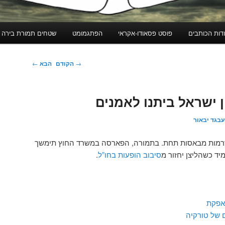
דות הכותבים
פוסט פסאודו-אקראי
הפתגמומט
שטחים תמורת בירה
ניווט
→
הקודם
הבא
←
בפוסטים
 ישראל ביתנו לאמנים
עבגד יבאור
ק דרמות מבאסות תחת. בתמורה, הפארסה במשרד החוץ תימשך
מיד כשהליצן יחזור מ
סיבוב הופעות בחו”ל
.
אפקת
 של טורקיה