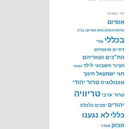
לפי נושאים:
אופיום
אליפות העולם מחוז אפריקה
בג"ץ
בכללי
גנדי
דתיים ואינטרנט
הח"כים ועוזריהם
הציור השבועי לילד
זוטות
חינוך
חגי ישמעאל
טרור יהודי
טכנולוגיה
טריוויה
טרור ערבי
יהודים
ימנים
כלכלה
לא נגענו
כללי
מבזק
מגדר