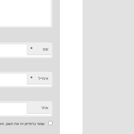
*
שם
*
אימייל
אתר
שמור בדפדפן זה את השם, האי