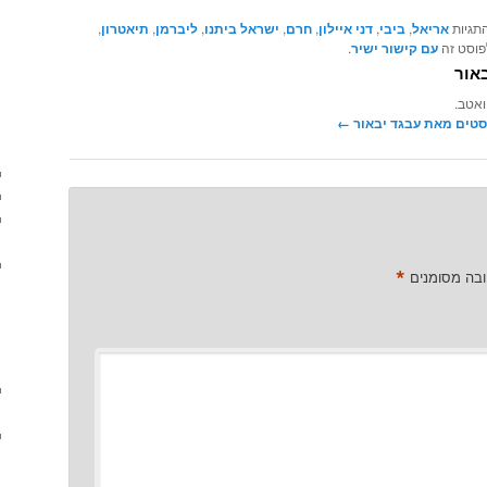
התגיות
אריאל
,
ביבי
,
דני איילון
,
חרם
,
ישראל ביתנו
,
ליברמן
,
תיאטרון
,
לפוסט זה
עם קישור ישיר
.
אור
ואטב.
סטים מאת עבגד יבאור‏
←
*
ובה מסומנים