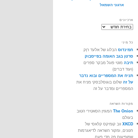
ארגוני השמאל
ארכיונים
ארכיונים
כל מיני
חמינדוס
הבלוג של אלעד רוֶק
סרטן בגב האומה בפייסבוק
תיבה
מוטי פוגל מבקר ספרים
(ועוד דברים)
תניח את המספריים ובוא נדבר
על זה
שלום בוגוסלבסקי מניח את
המספריים ומדבר על זה
מקורות השראה
The Onion
המגזין הסאטירי הטוב
בעולם
XKCD
ווב קומיקס קלאסי של
חנונים, ומקור השראה לדיאגרמות
שמופיעות פה מדי פעם.