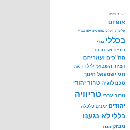
לפי נושאים:
אופיום
אליפות העולם מחוז אפריקה
בג"ץ
בכללי
גנדי
דתיים ואינטרנט
הח"כים ועוזריהם
הציור השבועי לילד
זוטות
חינוך
חגי ישמעאל
טרור יהודי
טכנולוגיה
טריוויה
טרור ערבי
יהודים
ימנים
כלכלה
לא נגענו
כללי
מבזק
מגדר