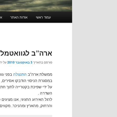
תפריט
עמוד ראשי
אודות האתר
או
ראשי
ארה”ב לגוואטמלה
פורסם בתאריך
3 באוקטובר 2010
על יד
ממשלת ארה”ב
התנצלה
בפני גוואט
במסגרת הניסוי הודבקו אסירים, ח
על ידי שפיכת בקטרייה לתוך חתכי
השדרה .
לרגל האירוע החגיגי, אנו מציגי
והרחוק, מהארץ ומהניכר. מקווים