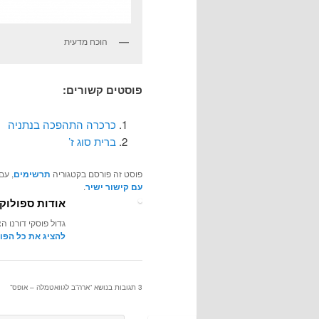
הוכח מדעית
פוסטים קשורים:
כרכרה התהפכה בנתניה
ברית סוג ז’
פוסט זה פורסם בקטגוריה
תרשימים
, עם
עם קישור ישיר
.
אודות ספולוקס
גדול פוסקי דורנו הצעיר לעונת 65-66, סגן גדול פ
להציג את כל הפו
3 תגובות בנושא “
ארה”ב לגוואטמלה – אופס
”