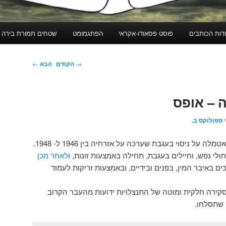
דות הכותבים
פוסט פסאודו-אקראי
הפתגמומט
שטחים תמורת בירה
ניווט
→
הקודם
הבא
←
בפוסטים
 – אופס
י
ספולוקס ב.
מלה על ניסוי בעגבת שערכה על אזרחיה בין 1946 ל- 1948.
ולי נפש, וחיילים בעגבת, תחילה באמצעות זונות, ו
לאחר מכן
ם באיבר המין, בפנים ובידיים, ובאמצעות זריקות לעמוד
ם סקירה חלקית ומוטה של התנצלויות ידועות מהעבר הקרוב
 שתסלחו.