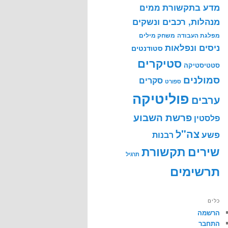
מדע בתקשורת
ממים
מנהלות, רכבים ונשקים
מפלגת העבודה
משחק מילים
ניסים ונפלאות
סטודנטים
סטיקרים
סטטיסטיקה
סמולנים
סקרים
ספורט
פוליטיקה
ערבים
פרשת השבוע
פלסטין
צה"ל
פשע
רבנות
שירים
תקשורת
תרגיל
תרשימים
כלים
הרשמה
התחבר