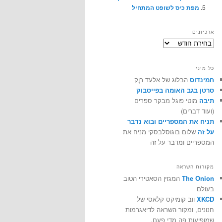
מפת כיס לשופט המתחיל
ארכיונים
ארכיונים
כל מיני
חמינדוס
הבלוג של אלעד רוֶק
סרטן בגב האומה בפייסבוק
תיבה
מוטי פוגל מבקר ספרים
(ועוד דברים)
תניח את המספריים ובוא נדבר
על זה
שלום בוגוסלבסקי מניח את
המספריים ומדבר על זה
מקורות השראה
The Onion
המגזין הסאטירי הטוב
בעולם
XKCD
ווב קומיקס קלאסי של
חנונים, ומקור השראה לדיאגרמות
שמופיעות פה מדי פעם.