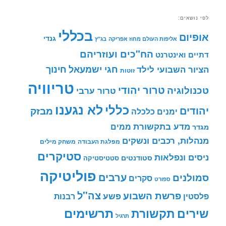
לפי נושאים:
בכללי
אופיום
גנדי
אליפות העולם מחוז אפריקה
בג"ץ
הח"כים ועוזריהם
דתיים ואינטרנט
חינוך
חגי ישמעאל
הציור השבועי לילד
זוטות
טריוויה
טרור יהודי
טכנולוגיה
טרור ערבי
לא נגענו
כללי
יהודים
מבזק
ימנים
כלכלה
מדע בתקשורת
ממים
מגדר
מנהלות, רכבים ונשקים
מפלגת העבודה
משחק מילים
סטיקרים
ניסים ונפלאות
סטודנטים
סטטיסטיקה
פוליטיקה
ערבים
סמולנים
סקרים
ספורט
צה"ל
פרשת השבוע
פשע
פלסטין
רבנות
תרשימים
שירים
תקשורת
תרגיל