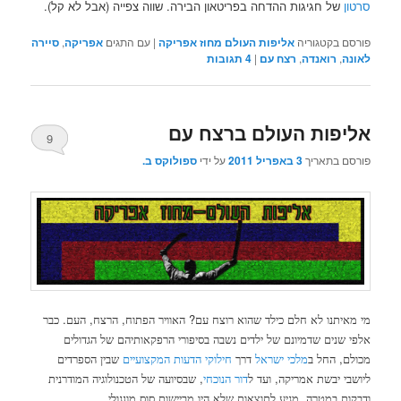
סרטון
של חגיגות ההדחה בפריטאון הבירה. שווה צפייה (אבל לא קל).
פורסם בקטגוריה
אליפות העולם מחוז אפריקה
|
עם התגים
אפריקה
,
סיירה
לאונה
,
רואנדה
,
רצח עם
|
4
תגובות
אליפות העולם ברצח עם
9
פורסם בתאריך
3 באפריל 2011
על ידי
ספולוקס ב.
.
,
,
?
מי מאיתנו לא חלם כילד שהוא רוצח עם
האוויר הפתוח
הרצח
העם
כבר
אלפי שנים שדמיונם של ילדים נשבה בסיפורי הרפקאותיהם של הגדולים
,
מכולם
החל ב
מלכי ישראל
דרך
חילוקי הדעות המקצועיים
שבין הספרדים
,
,
ליושבי יבשת אמריקה
ועד ל
דור הנוכחי
שבסיועה של הטכנולוגיה המודרנית
.
,
ודבקות במטרה
מגיע לתוצאות שלא היו מביישות סוס מונגולי