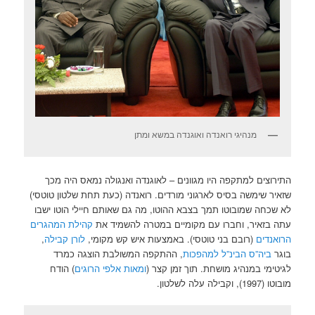
מנהיגי רואנדה ואוגנדה במשא ומתן
התירוצים למתקפה היו מגוונים – לאוגנדה ואנגולה נמאס היה מכך
שזאיר שימשה בסיס לארגוני מורדים. רואנדה (כעת תחת שלטון טוטסי)
לא שכחה שמובוטו תמך בצבא ההוטו, מה גם שאותם חיילי הוטו ישבו
עתה בזאיר, וחברו עם מקומיים במטרה להשמיד את
קהילת המהגרים
הרואנדים
(רובם בני טוטסי). באמצעות איש קש מקומי,
לורן קבילה
,
בוגר
ביה”ס הבינ”ל למהפכות
, ההתקפה המשולבת הוצגה כמרד
לגיטימי במנהיג מושחת. תוך זמן קצר (
ומאות אלפי הרוגים
) הודח
מובוטו (1997), וקבילה עלה לשלטון.