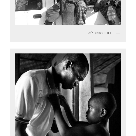
רונדו מחזור י"א