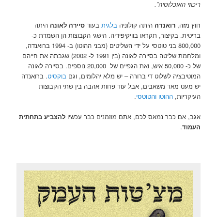
ריכוזי האוכלוסיה”.
חוץ מזה,
רואנדה
היתה קולוניה
בלגית
בעוד
סיירה לאונה
היתה
בריטית. בקיצור, תקראו בוויקיפידיה. הישגי הקבוצות הן השמדת כ-
800,000 בני טוטסי על ידי השליטים (מבני ההוטו) ב- 1994 ברואנדה,
ומלחמת שליטה בסיירה לאונה (בין 1991 ל- 2002) שגבתה את חייהם
של כ- 50,000 איש, ואת הגפיים של 20,000 נוספים. בסיירה לאונה
המוטיבציה לשלוט די ברורה – יש מלא יהלומים, וגם
בוקסיט
. ברואנדה
יש מעט מאד משאבים, אבל עוד פחות אהבה בין שתי הקבוצות
העיקריות,
ההוטו והטוטסי
.
אגב, אם כבר נמאס לכם, אתם מוזמנים כבר עכשיו
להצביע בתחתית
העמוד
.