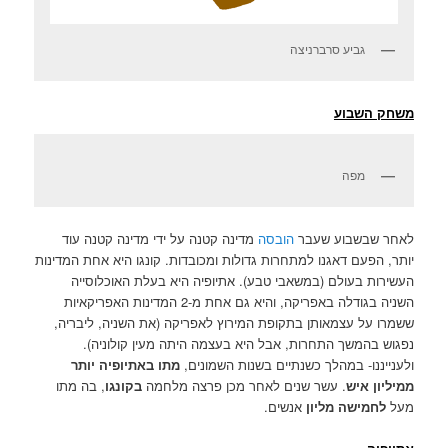
גביע סרברניצה
משחק השבוע
מפה
לאחר שבשבוע שעבר
הובסה
מדינה קטנה על ידי מדינה קטנה עוד
יותר, הפעם דאגנו למתחרות גדולות ומכובדות. קונגו היא אחת המדינות
העשירות בעולם (במשאבי טבע). אתיופיה היא בעלת האוכלוסייה
השניה בגודלה באפריקה, והיא גם אחת מ-2 המדינות האפריקאיות
ששמרו על עצמאותן בתקופת המירוץ לאפריקה (את השניה, ליבריה,
נפגוש בהמשך התחרות, אבל היא בעצמה היתה מעין קולוניה).
ולענייננו- במהלך כשנתיים בשנות השמונים,
מתו באתיופיה יותר
ממיליון איש
. עשר שנים לאחר מכן פרצה מלחמה
בקונגו
, בה מתו
מעל
לחמישה מליון
אנשים.