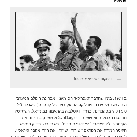
אתיופיה
ובמקום השלישי מנגיסטו!
ב 1974, בזמן שהדבר האפריקאי הכי מעניין מבחינת העולם המערבי
היתה זאיר (לימים הרפובליקה הדמוקרטית של קונגו וגו’) שאכלה 2:0,
3:0 ו 9:0 מסקוטלנד, ברזיל ויוגוסלביה בהתאמה במונדיאל, השתלטה
החונטה הצבאית האתיופית
דרג
(Derg) על אתיופיה, בהדיחה את
הקיסר היילה סילאסי (והיי לצופים בבית). באותו רגע בדיוק המציא
הקיסר המודח את הפתגם “יש דרג ויש זרג, ואת הזרג מקבל סילאסי”.
לימים נשמט חלקו השני של הפתגם. מעטים הבחינו בהולדתה של אחת