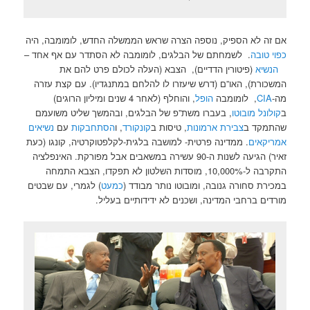
אם זה לא הספיק, נוספה הצרה שראש הממשלה החדש, לומומבה, היה
כפוי טובה
. לשמחתם של הבלגים, לומומבה לא הסתדר עם אף אחד –
הנשיא
(פיטורין הדדיים), הצבא (העלה לכולם פרט להם את
המשכורת), האו”ם (דרש שיעזרו לו להלחם במתנגדיו). עם קצת עזרה
מה-
CIA
, לומומבה
הופל
, והוחלף (לאחר 4 שנים ומיליון הרוגים)
ב
קולונל מובוטו
, בעברו משת”פ של הבלגים, ובהמשך שליט משועמם
שהתמקד ב
צבירת ארמונות
, טיסות ב
קונקורד
, ו
הסתחבקות
עם
נשיאים
אמריקאים
. ממדינה פרטית- למושבה בלגית-לקלפטוקרטיה, קונגו (כעת
זאיר) הגיעה לשנות ה-90 עשירה במשאבים אבל מפורקת. האינפלציה
התקרבה ל-10,000%, מוסדות השלטון לא תפקדו, הצבא התמחה
במכירת סחורה גנובה, ומובוטו נותר מבודד (
כמעט
) לגמרי, עם שבטים
מורדים ברחבי המדינה, ושכנים לא ידידותיים בעליל.