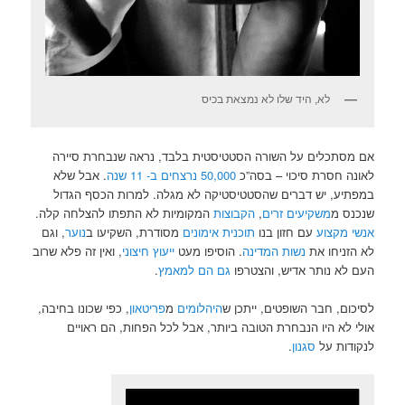
לא, היד שלו לא נמצאת בכיס
אם מסתכלים על השורה הסטטיסטית בלבד, נראה שנבחרת סיירה
לאונה חסרת סיכוי – בסה”כ
50,000 נרצחים ב- 11 שנה
. אבל שלא
במפתיע, יש דברים שהסטטיסטיקה לא מגלה. למרות הכסף הגדול
שנכנס מ
משקיעים זרים
,
הקבוצות
המקומיות לא התפתו להצלחה קלה.
אנשי מקצוע
עם חזון בנו
תוכנית אימונים
מסודרת, השקיעו ב
נוער
, וגם
לא הזניחו את
נשות המדינה
. הוסיפו מעט
ייעוץ חיצוני
, ואין זה פלא שרוב
העם לא נותר אדיש, והצטרפו
גם הם למאמץ
.
לסיכום, חבר השופטים, ייתכן ש
היהלומים
מ
פריטאון
, כפי שכונו בחיבה,
אולי לא היו הנבחרת הטובה ביותר, אבל לכל הפחות, הם ראויים
לנקודות על
סגנון
.