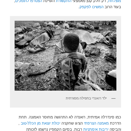
מוצלחת
, רק חלק קטן מאמצעי
התקשורת
העויינת
הצטרפו לתומכים
,
בעוד הרוב
המשיכו לפקפק
.
ילד רואנדי בתפילה מסורתית
כמו סינדרלה אמיתית, רואנדה לא התרגשה מחוסר האמונה. תחת
הדרכת
מאמנה הצרפתי
הציגו שחקניה
יכולת יוצאת מן הכלל-טוב
,
והביסה
יריבות
אימתניות
רבות. בסיום הקמפיין נרשמו לזכותה