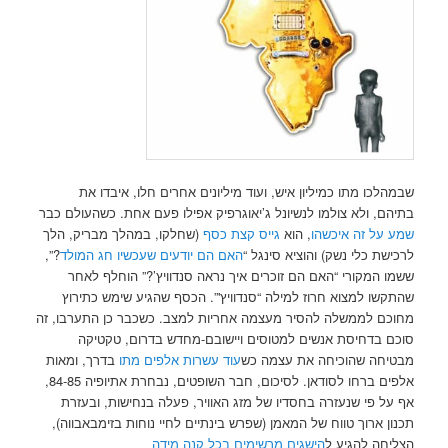
שבמהלכו מתו כמיליון איש, ועוד מיליונים אחרים חלו, איבדו את
בתיהם, ולא צולמו לנשיונל ג’יאוגרפיק אפילו פעם אחת. כשהעולם כבר
שמע על זה איכשהו
, הוא
גייס קצת כסף
(שחלקו, במהלך מבריק, הלך
לרכישת כלי נשק) והוציא סינגל “
האם הם יודעים שעכשיו חג המולד
?”,
ששמו המקורי “האם הם זוכרים איך נראה סנדוויץ’?” הוחלף לאחר
שהתקשו למצוא חרוז למילה “סנדוויץ'”. הכסף שהגיע שימש כתירוץ
מחוכם לממשלה להסיר מעצמה אחריות למצב. כשכבר כן התערבו, זה
סוכם בדחיסת אנשים למטוסים ויישובם-מחדש בדרום, טקטיקה
מבטיחה שהוכיחה את עצמה כש
עוד עשרות אלפים מתו
בדרך, ומאות
אלפים ברחו לסודאן. לסיכום, חבר השופטים, נבחרת אתיופיה 84-85,
אף על פי שנעזרה בחסדיו של מזג האוויר, פעלה בנחישות, ובעזרת
תכנון ארוך טווח של המאמן (שפרש בינתיים לחיי נוחות בזימבאבווה),
הצליחה להגיע ל
הישגים מרשימים בכל קנה מידה