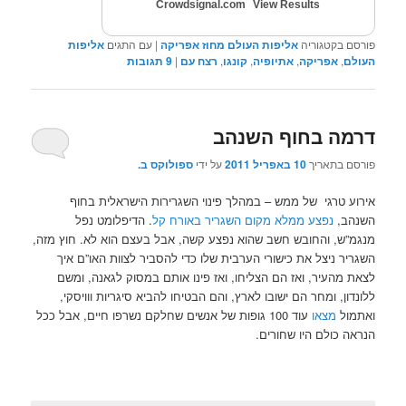
Crowdsignal.com
View Results
פורסם בקטגוריה
אליפות העולם מחוז אפריקה
|
עם התגים
אליפות
העולם
,
אפריקה
,
אתיופיה
,
קונגו
,
רצח עם
|
9
תגובות
דרמה בחוף השנהב
פורסם בתאריך
10 באפריל 2011
על ידי
ספולוקס ב.
אירוע טרגי של ממש – במהלך פינוי השגרירות הישראלית בחוף
השנהב,
נפצע ממלא מקום השגריר באורח קל
. הדיפלומט נפל
מנגמ”ש, והחובש חשב שהוא נפצע קשה, אבל בעצם הוא לא. חוץ מזה,
השגריר ניצל את כישורי הערבית שלו כדי להסביר לצוות האו”ם איך
לצאת מהעיר, ואז הם הצליחו, ואז פינו אותם במסוק לגאנה, ומשם
ללונדון, ומחר הם ישובו לארץ, והם הבטיחו להביא סיגריות ווויסקי,
ואתמול
מצאו
עוד 100 גופות של אנשים שחלקם נשרפו חיים, אבל ככל
הנראה כולם היו שחורים.