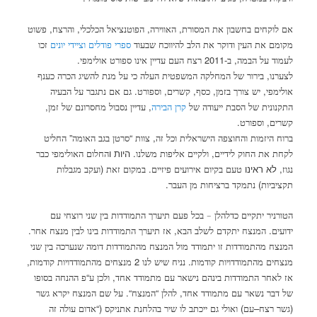
,
,
,
,
אם לוקחים בחשבון את המסורת
האווירה
הפוטנציאל הכלכלי
והרצח
פשוט
מקומם את העין ודוקר את הלב להיווכח שבעוד
ספרי פודלים וציידי יונים
זכו
.
-2011
,
לעמוד על הבמה
ב
רצח העם עדיין אינו ספורט אולימפי
,
לצערנו
בירור של המחלקה המשפטית העלה כי על מנת להשיג הכרה כענף
.
,
,
,
,
אולימפי
יש צורך בזמן
כסף
קשרים
וספורט
גם אם נתגבר על הבעיה
,
,
התקנונית של הסבת ייעודה של
קרן הבירה
עדיין נסבול מחסרונם של זמן
.
,
קשרים
וספורט
”
“
,
ברוח היזמות והחוצפה הישראלית וכל זה
צוות
סרטן בגב האומה
החליט
,
. היות ו
לקחת את החוק לידיים
ולקיים אליפות משלנו
החלום האולימפי כבר
, לא ראינו
.
(
נגוז
טעם בקיום אירועים פיזיים
במקום זאת
ועקב מגבלות
.
)
תקציביות
נתמקד ברציחות מן העבר
הטורניר יתקיים כדלהלן – בכל פעם תיערך התמודדות בין שני רוצחי עם
.
,
.
ידועים
המנצח יתקדם לשלב הבא
אז תיערך התמודדות בינו לבין מנצח אחר
המנצח מהתמודדות זו יתמודד מול המנצח מהתמודדות דומה שנערכה בין שני
,
2
.
מנצחים מהתמודדויות קודמות
נניח שיש לנו
מנצחים מהתמודדויות קודמות
“
,
אז לאחר התמודדות בינהם נישאר עם מתמודד אחד
ולכן ע
פ ההנחה בסופו
“.
“
,
של דבר נשאר עם מתמודד אחד
להלן
המנצח
על שם המנצח יקרא גשר
(“
)
–
(
גשר רצח
עם
ואולי גם ייכתב לו שיר בהלחנת אתניקס
אדום עולה זה