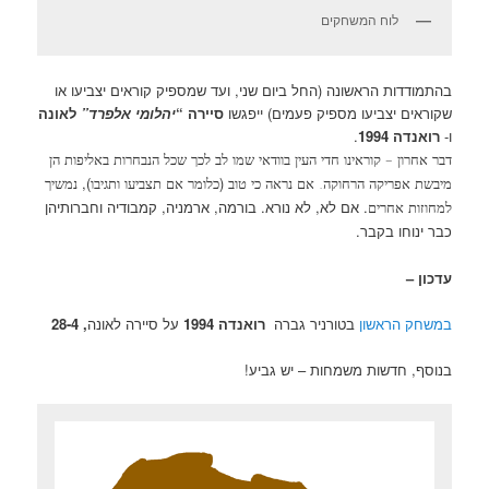
לוח המשחקים
בהתמודדות הראשונה (החל ביום שני, ועד שמספיק קוראים יצביעו או
שקוראים יצביעו מספיק פעמים) ייפגשו
סיירה “
יהלומי אלפרד”
לאונה
ו-
רואנדה 1994
.
דבר אחרון – קוראינו חדי העין בוודאי שמו לב לכך שכל
הנבחרות באליפות הן
),
(
מיבשת אפריקה הרחוקה.
אם נראה כי טוב
כלומר אם תצביעו ותגיבו
נמשיך
. אם לא, לא נורא. בורמה, ארמניה, קמבודיה וחברותיהן
למחוזות אחרים
כבר ינוחו בקבר.
עדכון –
במשחק הראשון
בטורניר גברה
רואנדה 1994
על סיירה לאונה
, 28-4
בנוסף, חדשות משמחות – יש גביע!