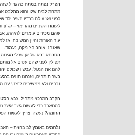
הפרק נפתח במתח כה גדול שזה ה
מתחת לבית שלו והוא מתלבט אם
לפני ואז עולה ברדיו השיר ילד 
לעומת השניים מהדימוי – לג׳ון וד
שהם מכירים עומדים להיהרג, אבל
עיר האורות והיין המשובח, אז למ
שאנחנו אוהבים? ניקח, נעמוד.
הסבתא רבא של אן שרלי מגיחה פ
תפילין לפני שהם עטים אל מותם
להם את המגל. עכשיו שכולם יה
בשר תותחים, ואנחנו חוזים ברגע
נכבים ולא ממשיכים לנצנץ עם הקר
הקרב המרכזי מתחיל וצבא הסטלנים
להתאבד כדי לעשות גשר-אש? נת
החומה? נעשה. צריך לעשות הפסק
נלחמים באומץ לב בחזית – האביר
פקודיו האחרונים לשמם (כי הם מס