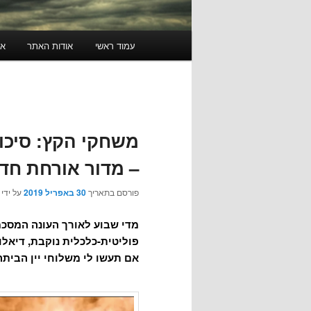
תפריט
עמוד ראשי
אודות האתר
או
ראשי
משחקי הקץ: סיכום
– מדור אורחת חדש.סופי
פורסם בתאריך
30 באפריל 2019
על ידי
מדי שבוע לאורך העונה המסכמ
פוליטית-כלכלית נוקבת, דיאלו
אם תעשו לי משלוחי יין הביתה