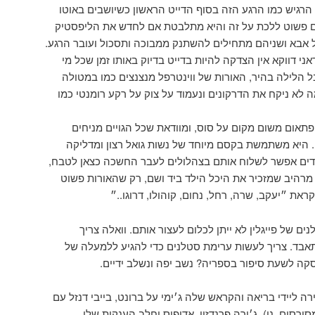
רגיש כמו הרגע הזה בסוף הדייט הראשון כשיושבים באוטו
 פשוט ללכת על זה והיא מתלבטת אם לחדש את הליפסטיק
של אבא ושניהם מתחילים להשתנק ממבוכה ותסכול ועובר הרגע.
אני דווקא אין הצדקה להיות בדייט בדיוק באותו זמן שכל מי
 הלילה בהיר, האורות של ווינטרפל מנצנצים כמו במטולה
ה לא ניקח את הדרקונים ונעמוד על צוק על רקע רומנטי כמו
תאום משום מקום על סוס, ומוודאת שכל הגויים מניחים
. היא משתמשת בקסם מיוחד של נשות גואל רצון ומדליקה
ודים אפשר לשלוח אותם בצהלולים לעבר החשכה כצאן לטבח,
 מרהיב שמזכיר את היכל הילד ביד ושם, רק שהאורות פשוט
את ״יעקב, שרה, רחל, נחום, קוהולו, דרוגו..״
 של פייגלין לא ייתן לכלום לעצור אותם. וואלה צריך
אבד. צריך לעשות ערימת סטלנים כדי להגיע ללמעלה של
ה לשעת סיפור בספריה? נשב יפה ונשלב ידיים.
ה ליידי בריאה והקראש שלה ג׳ימי על ברונט, בייבי דנזל עם
ורסים, נו), ג׳ורה פרנדזון, אדיפוס וחלב הענקות שלו,