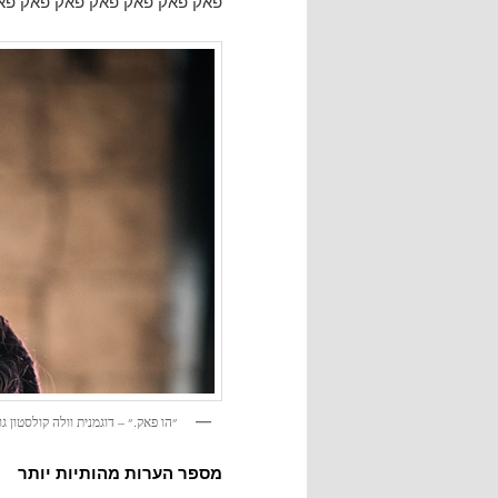
פאק פאק פאק פאק פאק פאק פ
״הו פאק.״ – דוגמנית וולה קולסטון גוון /66
מספר הערות מהותיות יותר