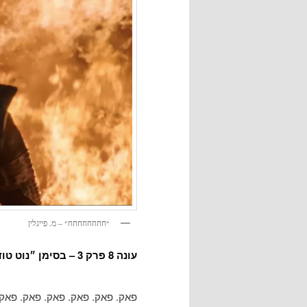
״חחחחחחחח״ – מ. פייגלין
עונה 8 פרק 3 – בסימן ״נוט טודיי״
פאק. פאק. פאק. פאק. פאק. פאק.