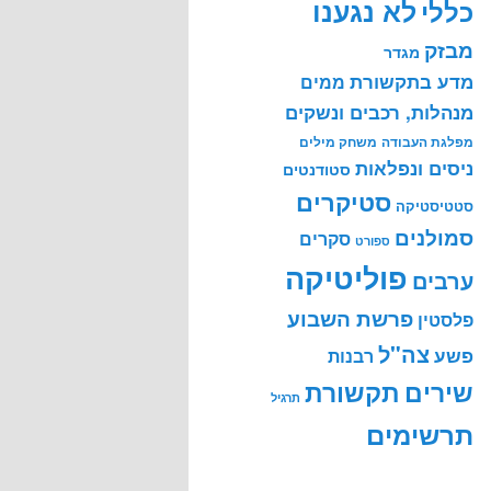
לא נגענו
כללי
מבזק
מגדר
מדע בתקשורת
ממים
מנהלות, רכבים ונשקים
מפלגת העבודה
משחק מילים
ניסים ונפלאות
סטודנטים
סטיקרים
סטטיסטיקה
סמולנים
סקרים
ספורט
פוליטיקה
ערבים
פרשת השבוע
פלסטין
צה"ל
פשע
רבנות
שירים
תקשורת
תרגיל
תרשימים