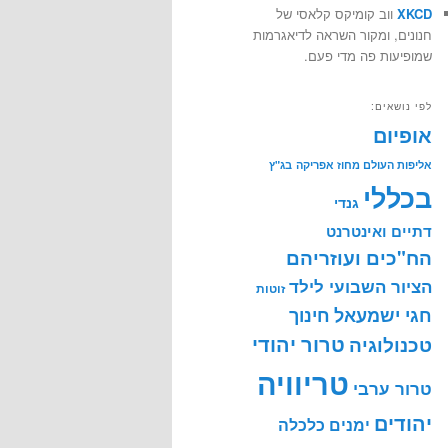
XKCD
ווב קומיקס קלאסי של
חנונים, ומקור השראה לדיאגרמות
שמופיעות פה מדי פעם.
לפי נושאים:
אופיום
אליפות העולם מחוז אפריקה
בג"ץ
בכללי
גנדי
דתיים ואינטרנט
הח"כים ועוזריהם
הציור השבועי לילד
זוטות
חינוך
חגי ישמעאל
טרור יהודי
טכנולוגיה
טריוויה
טרור ערבי
יהודים
ימנים
כלכלה