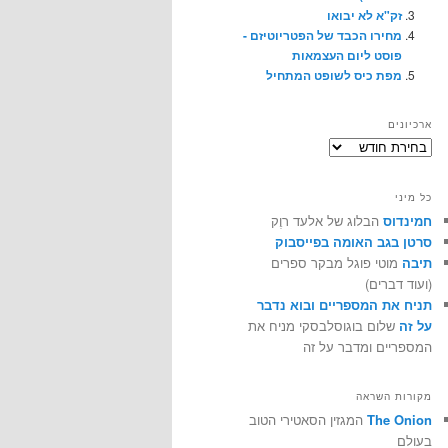
זק"א לא יבואו
מחירו הכבד של הפטריוטיזם -
פוסט ליום העצמאות
מפת כיס לשופט המתחיל
ארכיונים
ארכיונים
כל מיני
חמינדוס
הבלוג של אלעד רוֶק
סרטן בגב האומה בפייסבוק
תיבה
מוטי פוגל מבקר ספרים
(ועוד דברים)
תניח את המספריים ובוא נדבר
על זה
שלום בוגוסלבסקי מניח את
המספריים ומדבר על זה
מקורות השראה
The Onion
המגזין הסאטירי הטוב
בעולם