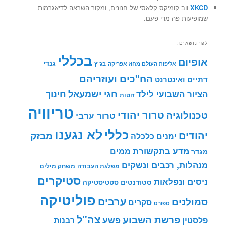
XKCD
ווב קומיקס קלאסי של חנונים, ומקור השראה לדיאגרמות
שמופיעות פה מדי פעם.
לפי נושאים:
בכללי
אופיום
גנדי
אליפות העולם מחוז אפריקה
בג"ץ
הח"כים ועוזריהם
דתיים ואינטרנט
חינוך
חגי ישמעאל
הציור השבועי לילד
זוטות
טריוויה
טרור יהודי
טכנולוגיה
טרור ערבי
לא נגענו
כללי
יהודים
מבזק
ימנים
כלכלה
מדע בתקשורת
ממים
מגדר
מנהלות, רכבים ונשקים
מפלגת העבודה
משחק מילים
סטיקרים
ניסים ונפלאות
סטודנטים
סטטיסטיקה
פוליטיקה
ערבים
סמולנים
סקרים
ספורט
צה"ל
פרשת השבוע
פשע
פלסטין
רבנות