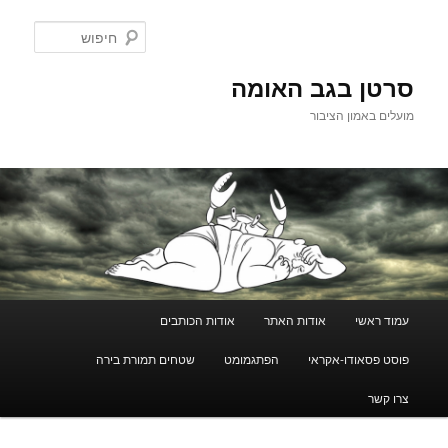
לדלג
לתוכן
חיפוש
סרטן בגב האומה
מועלים באמון הציבור
תפריט
עמוד ראשי
אודות האתר
אודות הכותבים
ראשי
פוסט פסאודו-אקראי
הפתגמומט
שטחים תמורת בירה
צרו קשר