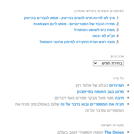
הפוסטים הנצפים בחודש האחרון
איך לא להיות חרא לנשים בהייטק - פוסט לגברים בהייטק
מחירו הכבד של הפטריוטיזם - פוסט ליום העצמאות
מפת כיס לשופט המתחיל
זק"א לא יבואו
מונה ראש ועדת החקירה למימון ארגוני השמאל
ארכיונים
ארכיונים
כל מיני
חמינדוס
הבלוג של אלעד רוֶק
סרטן בגב האומה בפייסבוק
תיבה
מוטי פוגל מבקר ספרים (ועוד דברים)
תניח את המספריים ובוא נדבר על זה
שלום בוגוסלבסקי מניח את
המספריים ומדבר על זה
מקורות השראה
The Onion
המגזין הסאטירי הטוב בעולם