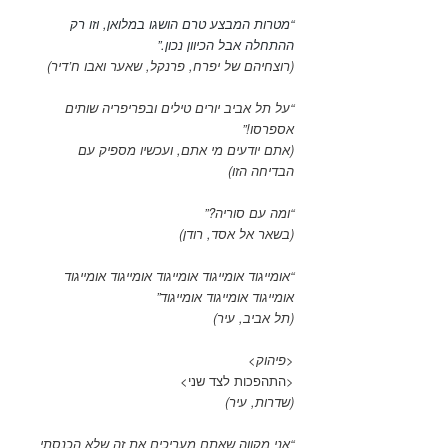
“מטרות המבצע טרם הושגו במלואן, וזו רק
ההתחלה אבל הכיוון נכון.”
(רוצחיהם של יפרח, פרנקל, שאער ואבו ח’דיר)
“על תל אביב יורים טילים ובפריפריה שותים
אספרסו!”
(אתם יודעים מי אתם, ועכשיו מספיק עם
הבדיחה הזו)
“ומה עם סוריה?”
(בשאר אל אסד, רודן)
“אומייגוד אומייגוד אומייגוד אומייגוד אומייגוד
אומייגוד אומייגוד אומייגוד”
(תל אביב, עיר)
<פיהוק>
<התהפכות לצד שני>
(שדרות, עיר)
“אני מקווה שאתם מעריכים את זה שלא הכנסתי