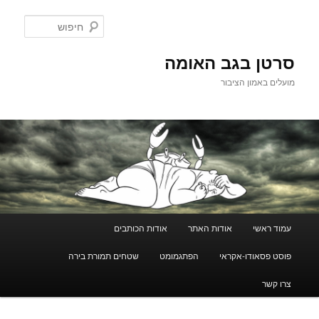
לדלג
לתוכן
חיפוש
סרטן בגב האומה
מועלים באמון הציבור
תפריט
עמוד ראשי
אודות האתר
אודות הכותבים
ראשי
פוסט פסאודו-אקראי
הפתגמומט
שטחים תמורת בירה
צרו קשר