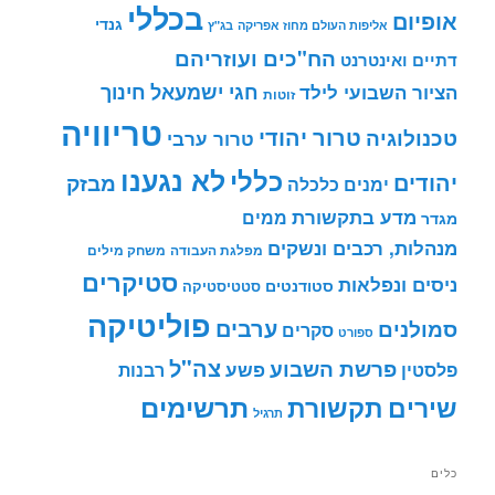
בכללי
אופיום
גנדי
אליפות העולם מחוז אפריקה
בג"ץ
הח"כים ועוזריהם
דתיים ואינטרנט
חינוך
חגי ישמעאל
הציור השבועי לילד
זוטות
טריוויה
טרור יהודי
טכנולוגיה
טרור ערבי
לא נגענו
כללי
יהודים
מבזק
ימנים
כלכלה
מדע בתקשורת
ממים
מגדר
מנהלות, רכבים ונשקים
מפלגת העבודה
משחק מילים
סטיקרים
ניסים ונפלאות
סטודנטים
סטטיסטיקה
פוליטיקה
ערבים
סמולנים
סקרים
ספורט
צה"ל
פרשת השבוע
פשע
פלסטין
רבנות
תרשימים
שירים
תקשורת
תרגיל
כלים