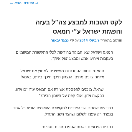
ניווט
→
הקודם
הבא
←
בפוסטים
לקט תגובות למבצע צה”ל בעזה
והפגזת ישראל ע”י חמאס
פורסם בתאריך
9 ביולי 2014
על ידי
עבגד יבאור
חמאס וישראל יצאו הבוקר בהודעות לכלי התקשורת המקומיים
בעקבות אירועי אמש ומבצע “צוק איתן”:
חמאס: כוחות ההתנגדות ממשיכים למחוץ את ישראל,
מיליוני ציונים מתים, הנצחון תיכף תיכף בידינו, באמא!
ישראל: מוכנים להפסקת אש רק אם חמאס יגידו “כן אדון,
בבקשה אדון, אולי קפה על חשבון הבית?”
בהודעות שמסרו שני הצדדים לתקשורת העולמית הודיע כל אחד
בנפרד רק שפניו לשלום ושהצד השני התחיל.
כתבינו הפרושים בשטח אספו תגובות נוספות: