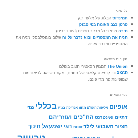
כל מיני
חמינדוס
הבלוג של אלעד רוֶק
סרטן בגב האומה בפייסבוק
תיבה
מוטי פוגל מבקר ספרים (ועוד דברים)
תניח את המספריים ובוא נדבר על זה
שלום בוגוסלבסקי מניח את
המספריים ומדבר על זה
מקורות השראה
The Onion
המגזין הסאטירי הטוב בעולם
XKCD
ווב קומיקס קלאסי של חנונים, ומקור השראה לדיאגרמות
שמופיעות פה מדי פעם.
לפי נושאים:
בכללי
אופיום
גנדי
אליפות העולם מחוז אפריקה
בג"ץ
הח"כים ועוזריהם
דתיים ואינטרנט
חינוך
חגי ישמעאל
הציור השבועי לילד
זוטות
טריוויה