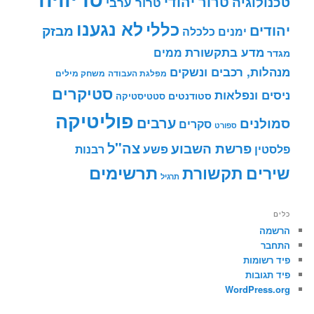
טרור יהודי
טכנולוגיה
טרור ערבי
לא נגענו
כללי
יהודים
מבזק
ימנים
כלכלה
מדע בתקשורת
ממים
מגדר
מנהלות, רכבים ונשקים
מפלגת העבודה
משחק מילים
סטיקרים
ניסים ונפלאות
סטודנטים
סטטיסטיקה
פוליטיקה
ערבים
סמולנים
סקרים
ספורט
צה"ל
פרשת השבוע
פשע
פלסטין
רבנות
תרשימים
שירים
תקשורת
תרגיל
כלים
הרשמה
התחבר
פיד רשומות
פיד תגובות
WordPress.org