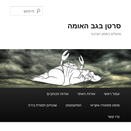
לדלג
לתוכן
חיפוש
סרטן בגב האומה
מועלים באמון הציבור
תפריט
עמוד ראשי
אודות האתר
אודות הכותבים
ראשי
פוסט פסאודו-אקראי
הפתגמומט
שטחים תמורת בירה
צרו קשר