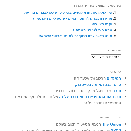
הפוסטים הנצפים בחודש האחרון
איך לא להיות חרא לנשים בהייטק - פוסט לגברים בהייטק
מחירו הכבד של הפטריוטיזם - פוסט ליום העצמאות
זק"א לא יבואו
מפת כיס לשופט המתחיל
מונה ראש ועדת החקירה למימון ארגוני השמאל
ארכיונים
ארכיונים
כל מיני
חמינדוס
הבלוג של אלעד רוֶק
סרטן בגב האומה בפייסבוק
תיבה
מוטי פוגל מבקר ספרים (ועוד דברים)
תניח את המספריים ובוא נדבר על זה
שלום בוגוסלבסקי מניח את
המספריים ומדבר על זה
מקורות השראה
The Onion
המגזין הסאטירי הטוב בעולם
XKCD
ווב קומיקס קלאסי של חנונים, ומקור השראה לדיאגרמות