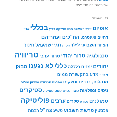
שמופיעות פה מדי פעם.
לפי נושאים:
בכללי
אופיום
גנדי
אליפות העולם מחוז אפריקה
בג"ץ
הח"כים ועוזריהם
דתיים ואינטרנט
חינוך
חגי ישמעאל
הציור השבועי לילד
זוטות
טריוויה
טרור יהודי
טכנולוגיה
טרור ערבי
לא נגענו
כללי
יהודים
מבזק
ימנים
כלכלה
מדע בתקשורת
ממים
מגדר
מנהלות, רכבים ונשקים
מפלגת העבודה
משחק מילים
סטיקרים
ניסים ונפלאות
סטודנטים
סטטיסטיקה
פוליטיקה
ערבים
סמולנים
סקרים
ספורט
צה"ל
פרשת השבוע
פשע
פלסטין
רבנות