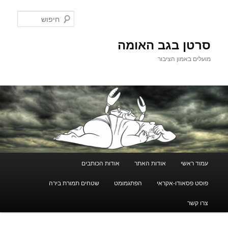
לדלג
לתוכן
חיפוש
סרטן בגב האומה
מועלים באמון הציבור
תפריט
עמוד ראשי
אודות האתר
אודות הכותבים
ראשי
פוסט פסאודו-אקראי
הפתגמומט
שטחים תמורת בירה
צרו קשר