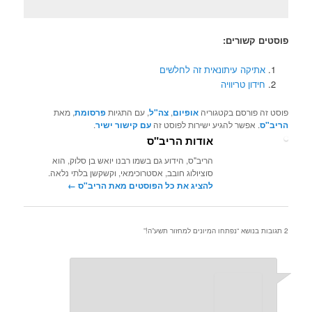
פוסטים קשורים:
אתיקה עיתונאית זה לחלשים
חידון טריוויה
פוסט זה פורסם בקטגוריה
אופיום
,
צה"ל
, עם התגיות
פרסומת
, מאת
הריב"ס
. אפשר להגיע ישירות לפוסט זה
עם קישור ישיר
.
אודות הריב"ס
הריב"ס, הידוע גם בשמו רבנו יואש בן סלוק, הוא
סוציולוג חובב, אסטרוכימאי, וקשקשן בלתי נלאה.
להציג את כל הפוסטים מאת הריב"ס‏
←
2 תגובות בנושא “
נפתחו המיונים למחזור תשע”ה!
”