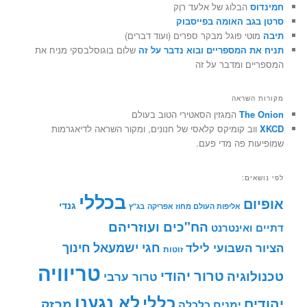
חמינדוס
הבלוג של אלעד רוֶק
סרטן בגב האומה בפייסבוק
תיבה
מוטי פוגל מבקר ספרים (ועוד דברים)
תניח את המספריים ובוא נדבר על זה
שלום בוגוסלבסקי מניח את
המספריים ומדבר על זה
מקורות השראה
The Onion
המגזין הסאטירי הטוב בעולם
XKCD
ווב קומיקס קלאסי של חנונים, ומקור השראה לדיאגרמות
שמופיעות פה מדי פעם.
לפי נושאים:
בכללי
אופיום
גנדי
אליפות העולם מחוז אפריקה
בג"ץ
הח"כים ועוזריהם
דתיים ואינטרנט
חינוך
חגי ישמעאל
הציור השבועי לילד
זוטות
טריוויה
טרור יהודי
טכנולוגיה
טרור ערבי
לא נגענו
כללי
יהודים
מבזק
ימנים
כלכלה