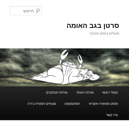
לדלג
לתוכן
חיפוש
סרטן בגב האומה
מועלים באמון הציבור
תפריט
עמוד ראשי
אודות האתר
אודות הכותבים
ראשי
פוסט פסאודו-אקראי
הפתגמומט
שטחים תמורת בירה
צרו קשר