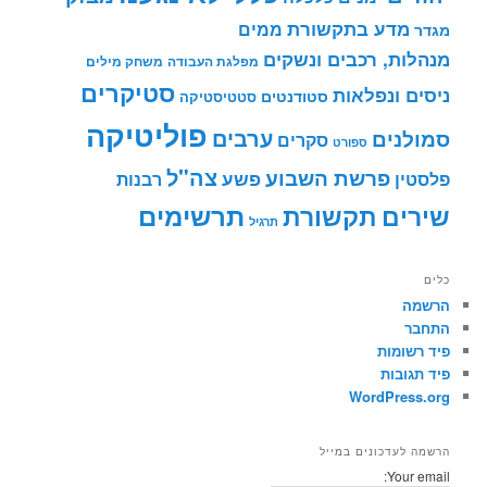
מדע בתקשורת
ממים
מגדר
מנהלות, רכבים ונשקים
מפלגת העבודה
משחק מילים
סטיקרים
ניסים ונפלאות
סטודנטים
סטטיסטיקה
פוליטיקה
ערבים
סמולנים
סקרים
ספורט
צה"ל
פרשת השבוע
פשע
פלסטין
רבנות
תרשימים
שירים
תקשורת
תרגיל
כלים
הרשמה
התחבר
פיד רשומות
פיד תגובות
WordPress.org
הרשמה לעדכונים במייל
Your email: