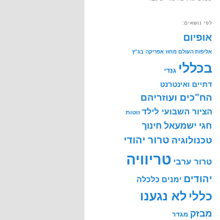
לפי נושאים:
אופיום
אליפות העולם מחוז אפריקה
בג"ץ
בכללי
גנדי
דתיים ואינטרנט
הח"כים ועוזריהם
הציור השבועי לילד
זוטות
חינוך
חגי ישמעאל
טרור יהודי
טכנולוגיה
טריוויה
טרור ערבי
יהודים
ימנים
כלכלה
לא נגענו
כללי
מבזק
מגדר