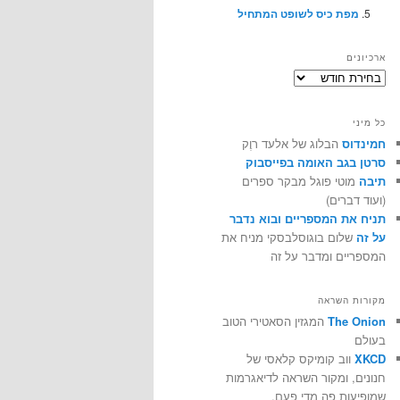
מפת כיס לשופט המתחיל
ארכיונים
ארכיונים
כל מיני
חמינדוס
הבלוג של אלעד רוֶק
סרטן בגב האומה בפייסבוק
תיבה
מוטי פוגל מבקר ספרים
(ועוד דברים)
תניח את המספריים ובוא נדבר
על זה
שלום בוגוסלבסקי מניח את
המספריים ומדבר על זה
מקורות השראה
The Onion
המגזין הסאטירי הטוב
בעולם
XKCD
ווב קומיקס קלאסי של
חנונים, ומקור השראה לדיאגרמות
שמופיעות פה מדי פעם.