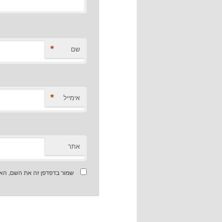
*
שם
*
אימייל
אתר
שמור בדפדפן זה את השם, האי