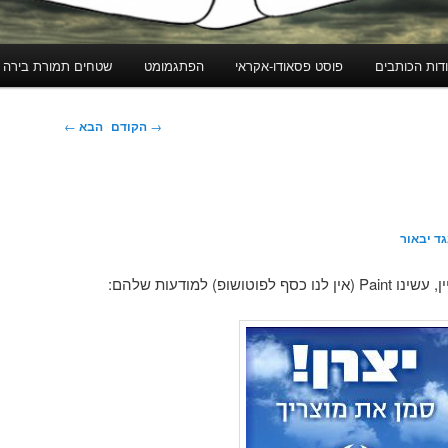
דות הכותבים
פוסט פסאודו-אקראי
הפתגמומט
שטחים תמורת בירה
ניווט
→
הקודם
הבא
←
בפוסטים
ד יבאור
ופ) למודעות שלהם: