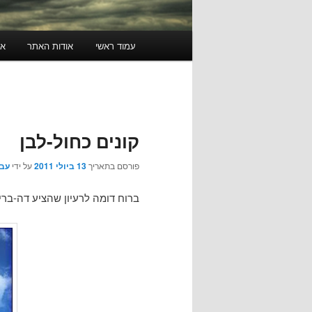
תפריט
עמוד ראשי
אודות האתר
או
ראשי
קונים כחול-לבן
פורסם בתאריך
13 ביולי 2011
על ידי
עבג
ברוח דומה לרעיון שהציע דה-בריין, עשינו Paint (אין לנו כסף לפוטוש