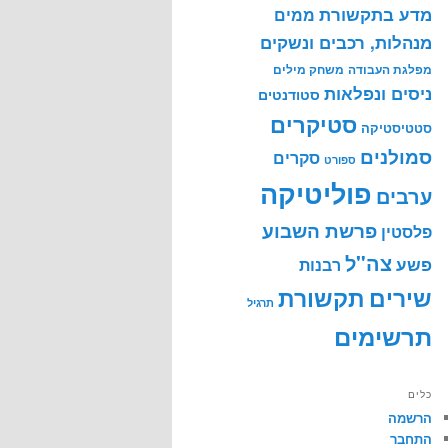
מדע בתקשורת
ממים
מנהלות, רכבים ונשקים
מפלגת העבודה
משחק מילים
ניסים ונפלאות
סטודנטים
סטיקרים
סטטיסטיקה
סמולנים
סקרים
ספורט
פוליטיקה
ערבים
פרשת השבוע
פלסטין
צה"ל
פשע
רבנות
שירים
תקשורת
תרגיל
תרשימים
כלים
הרשמה
התחבר