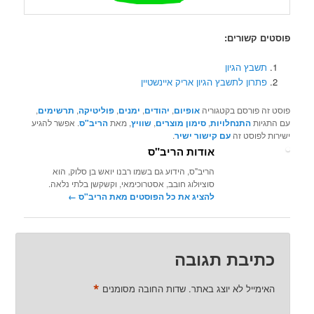
פוסטים קשורים:
תשבץ הגיון
פתרון לתשבץ הגיון אריק איינשטיין
פוסט זה פורסם בקטגוריה
אופיום
,
יהודים
,
ימנים
,
פוליטיקה
,
תרשימים
,
עם התגיות
התנחלויות
,
סימון מוצרים
,
שוויץ
, מאת
הריב"ס
. אפשר להגיע
ישירות לפוסט זה
עם קישור ישיר
.
אודות הריב"ס
הריב"ס, הידוע גם בשמו רבנו יואש בן סלוק, הוא
סוציולוג חובב, אסטרוכימאי, וקשקשן בלתי נלאה.
להציג את כל הפוסטים מאת הריב"ס‏
←
כתיבת תגובה
*
האימייל לא יוצג באתר.
שדות החובה מסומנים