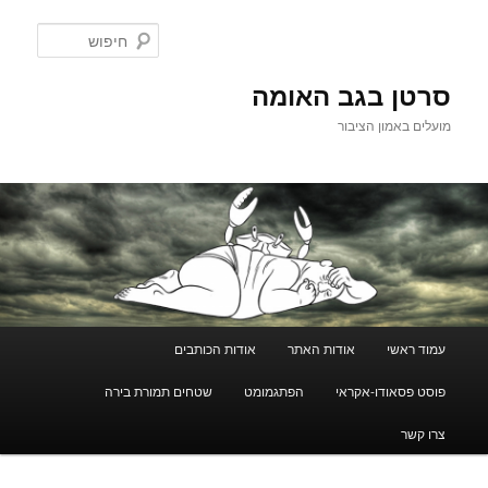
לדלג
לתוכן
חיפוש
סרטן בגב האומה
מועלים באמון הציבור
תפריט
עמוד ראשי
אודות האתר
אודות הכותבים
ראשי
פוסט פסאודו-אקראי
הפתגמומט
שטחים תמורת בירה
צרו קשר