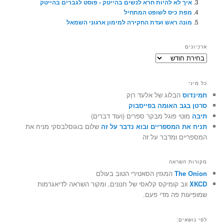
איך לא להיות חרא לנשים בהייטק - פוסט לגברים בהייטק
מפת כיס לשופט המתחיל
מונה ראש ועדת החקירה למימון ארגוני השמאל
ארכיונים
ארכיונים
כל מיני
חמינדוס
הבלוג של אלעד רוֶק
סרטן בגב האומה בפייסבוק
תיבה
מוטי פוגל מבקר ספרים (ועוד דברים)
תניח את המספריים ובוא נדבר על זה
שלום בוגוסלבסקי מניח את
המספריים ומדבר על זה
מקורות השראה
The Onion
המגזין הסאטירי הטוב בעולם
XKCD
ווב קומיקס קלאסי של חנונים, ומקור השראה לדיאגרמות
שמופיעות פה מדי פעם.
לפי נושאים: