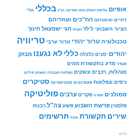
בכללי
אופיום
גנדי
אליפות העולם מחוז אפריקה
בג"ץ
הח"כים ועוזריהם
דתיים ואינטרנט
חינוך
חגי ישמעאל
הציור השבועי לילד
זוטות
טריוויה
טרור יהודי
טכנולוגיה
טרור ערבי
לא נגענו
כללי
יהודים
מבזק
ימנים
כלכלה
מדע בתקשורת
ממים
מגדר
מנהלות, רכבים ונשקים
מפלגת העבודה
משחק מילים
סטיקרים
ניסים ונפלאות
סטודנטים
סטטיסטיקה
פוליטיקה
ערבים
סמולנים
סקרים
ספורט
צה"ל
פרשת השבוע
פשע
פלסטין
רבנות
תרשימים
שירים
תקשורת
תרגיל
כלים