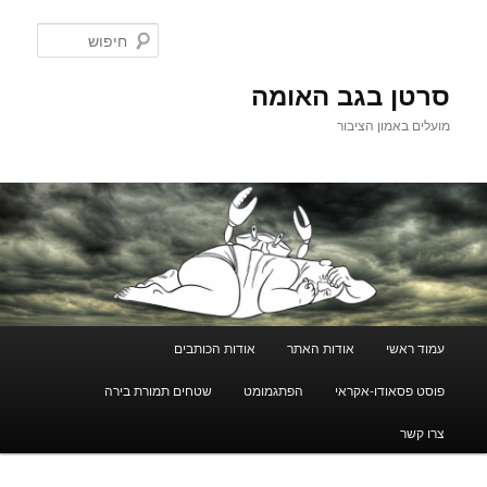
לדלג
לתוכן
חיפוש
סרטן בגב האומה
מועלים באמון הציבור
תפריט
עמוד ראשי
אודות האתר
אודות הכותבים
ראשי
פוסט פסאודו-אקראי
הפתגמומט
שטחים תמורת בירה
צרו קשר