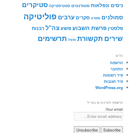
סטיקרים
ניסים ונפלאות
סטודנטים
סטטיסטיקה
פוליטיקה
ערבים
סמולנים
סקרים
ספורט
צה"ל
פרשת השבוע
פשע
פלסטין
רבנות
תרשימים
שירים
תקשורת
תרגיל
כלים
הרשמה
התחבר
פיד רשומות
פיד תגובות
WordPress.org
הרשמה לעדכונים במייל
Your email: