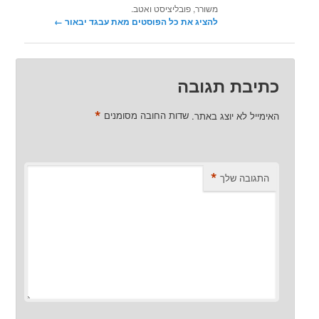
משורר, פובליציסט ואטב.
להציג את כל הפוסטים מאת עבגד יבאור‏
←
כתיבת תגובה
*
האימייל לא יוצג באתר.
שדות החובה מסומנים
*
התגובה שלך