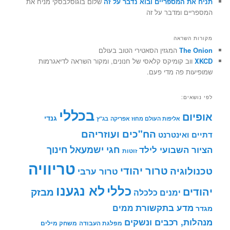
תניח את המספריים ובוא נדבר על זה
שלום בוגוסלבסקי מניח את
המספריים ומדבר על זה
מקורות השראה
The Onion
המגזין הסאטירי הטוב בעולם
XKCD
ווב קומיקס קלאסי של חנונים, ומקור השראה לדיאגרמות
שמופיעות פה מדי פעם.
לפי נושאים:
בכללי
אופיום
גנדי
אליפות העולם מחוז אפריקה
בג"ץ
הח"כים ועוזריהם
דתיים ואינטרנט
חינוך
חגי ישמעאל
הציור השבועי לילד
זוטות
טריוויה
טרור יהודי
טכנולוגיה
טרור ערבי
לא נגענו
כללי
יהודים
מבזק
ימנים
כלכלה
מדע בתקשורת
ממים
מגדר
מנהלות, רכבים ונשקים
מפלגת העבודה
משחק מילים