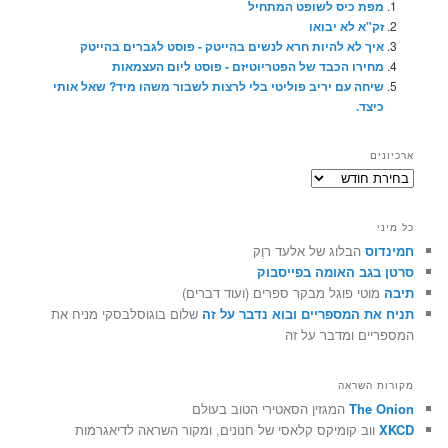
מפת כיס לשופט המתחיל
זק"א לא יבואו
איך לא להיות חרא לנשים בהייטק - פוסט לגברים בהייטק
מחירו הכבד של הפטריוטיזם - פוסט ליום העצמאות
שיחה עם יריב פוליטי בלי לרצות לשבור משהו מיד? שאל אותי
כיצד.
ארכיונים
ארכיונים
כל מיני
חמינדוס
הבלוג של אלעד רוֶק
סרטן בגב האומה בפייסבוק
תיבה
מוטי פוגל מבקר ספרים (ועוד דברים)
תניח את המספריים ובוא נדבר על זה
שלום בוגוסלבסקי מניח את
המספריים ומדבר על זה
מקורות השראה
The Onion
המגזין הסאטירי הטוב בעולם
XKCD
ווב קומיקס קלאסי של חנונים, ומקור השראה לדיאגרמות