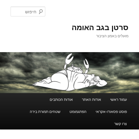
לדלג
לתוכן
חיפוש
סרטן בגב האומה
מועלים באמון הציבור
תפריט
עמוד ראשי
אודות האתר
אודות הכותבים
ראשי
פוסט פסאודו-אקראי
הפתגמומט
שטחים תמורת בירה
צרו קשר