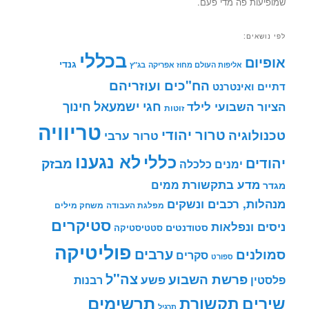
שמופיעות פה מדי פעם.
לפי נושאים:
בכללי
אופיום
גנדי
אליפות העולם מחוז אפריקה
בג"ץ
הח"כים ועוזריהם
דתיים ואינטרנט
חינוך
חגי ישמעאל
הציור השבועי לילד
זוטות
טריוויה
טרור יהודי
טכנולוגיה
טרור ערבי
לא נגענו
כללי
יהודים
מבזק
ימנים
כלכלה
מדע בתקשורת
ממים
מגדר
מנהלות, רכבים ונשקים
מפלגת העבודה
משחק מילים
סטיקרים
ניסים ונפלאות
סטודנטים
סטטיסטיקה
פוליטיקה
ערבים
סמולנים
סקרים
ספורט
צה"ל
פרשת השבוע
פשע
פלסטין
רבנות
תרשימים
שירים
תקשורת
תרגיל