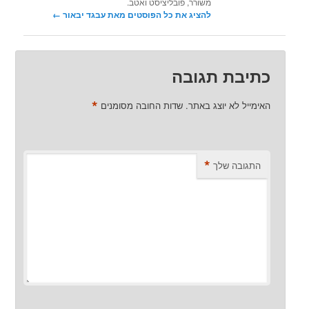
משורר, פובליציסט ואטב.
להציג את כל הפוסטים מאת עבגד יבאור‏
←
כתיבת תגובה
*
האימייל לא יוצג באתר.
שדות החובה מסומנים
*
התגובה שלך