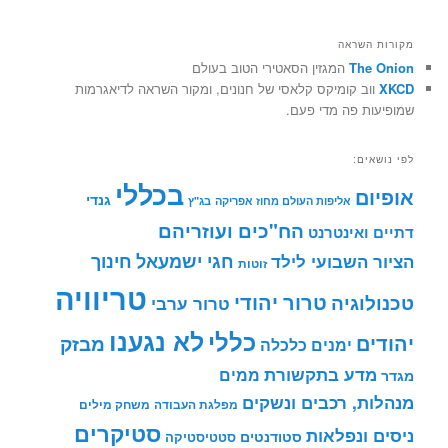
מקורות השראה
The Onion
המגזין הסאטירי הטוב בעולם
XKCD
ווב קומיקס קלאסי של חנונים, ומקור השראה לדיאגרמות
שמופיעות פה מדי פעם.
לפי נושאים:
בכללי
אופיום
גנדי
אליפות העולם מחוז אפריקה
בג"ץ
הח"כים ועוזריהם
דתיים ואינטרנט
חינוך
חגי ישמעאל
הציור השבועי לילד
זוטות
טריוויה
טרור יהודי
טכנולוגיה
טרור ערבי
לא נגענו
כללי
יהודים
מבזק
ימנים
כלכלה
מדע בתקשורת
ממים
מגדר
מנהלות, רכבים ונשקים
מפלגת העבודה
משחק מילים
סטיקרים
ניסים ונפלאות
סטודנטים
סטטיסטיקה