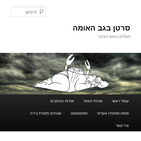
לדלג
לתוכן
חיפוש
סרטן בגב האומה
מועלים באמון הציבור
תפריט
עמוד ראשי
אודות האתר
אודות הכותבים
ראשי
פוסט פסאודו-אקראי
הפתגמומט
שטחים תמורת בירה
צרו קשר