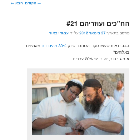
ניווט
→
הקודם
הבא
←
בפוסטים
הח”כים ועוזריהם #21
פורסם בתאריך
27 בינואר 2012
על ידי
עבגד יבאור
ב.מ.
: ראית שעשו סקר והסתבר שרק
80% מהיהודים
מאמינים
באלוהים?
א.ב.ג.
: טוב, זה כי יש 20% ערבים.