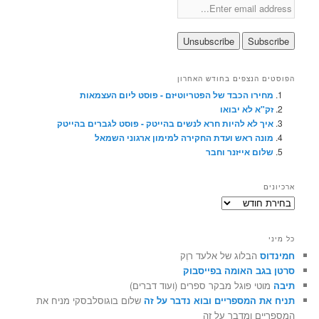
הפוסטים הנצפים בחודש האחרון
מחירו הכבד של הפטריוטיזם - פוסט ליום העצמאות
זק"א לא יבואו
איך לא להיות חרא לנשים בהייטק - פוסט לגברים בהייטק
מונה ראש ועדת החקירה למימון ארגוני השמאל
שלום אייזנר וחבר
ארכיונים
ארכיונים
כל מיני
חמינדוס
הבלוג של אלעד רוֶק
סרטן בגב האומה בפייסבוק
תיבה
מוטי פוגל מבקר ספרים (ועוד דברים)
תניח את המספריים ובוא נדבר על זה
שלום בוגוסלבסקי מניח את
המספריים ומדבר על זה