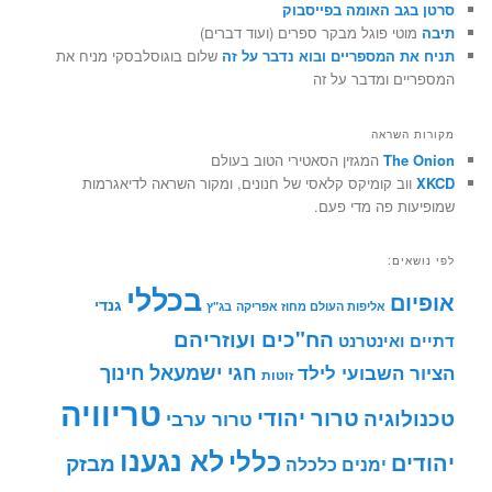
סרטן בגב האומה בפייסבוק
תיבה
מוטי פוגל מבקר ספרים (ועוד דברים)
תניח את המספריים ובוא נדבר על זה
שלום בוגוסלבסקי מניח את
המספריים ומדבר על זה
מקורות השראה
The Onion
המגזין הסאטירי הטוב בעולם
XKCD
ווב קומיקס קלאסי של חנונים, ומקור השראה לדיאגרמות
שמופיעות פה מדי פעם.
לפי נושאים:
בכללי
אופיום
גנדי
אליפות העולם מחוז אפריקה
בג"ץ
הח"כים ועוזריהם
דתיים ואינטרנט
חינוך
חגי ישמעאל
הציור השבועי לילד
זוטות
טריוויה
טרור יהודי
טכנולוגיה
טרור ערבי
לא נגענו
כללי
יהודים
מבזק
ימנים
כלכלה