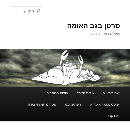
לדלג
לתוכן
חיפוש
סרטן בגב האומה
מועלים באמון הציבור
תפריט
עמוד ראשי
אודות האתר
אודות הכותבים
ראשי
פוסט פסאודו-אקראי
הפתגמומט
שטחים תמורת בירה
צרו קשר