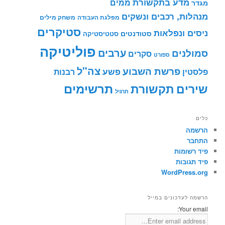
מדע בתקשורת
ממים
מגדר
מנהלות, רכבים ונשקים
מפלגת העבודה
משחק מילים
סטיקרים
ניסים ונפלאות
סטודנטים
סטטיסטיקה
פוליטיקה
ערבים
סמולנים
סקרים
ספורט
צה"ל
פרשת השבוע
פשע
פלסטין
רבנות
תרשימים
שירים
תקשורת
תרגיל
כלים
הרשמה
התחבר
פיד רשומות
פיד תגובות
WordPress.org
הרשמה לעדכונים במייל
Your email: