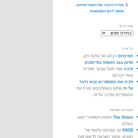
מחירו הכבד של הפטריוטיזם -
פוסט ליום העצמאות
ארכיונים
ארכיונים
כל מיני
חמינדוס
הבלוג של אלעד רוֶק
סרטן בגב האומה בפייסבוק
תיבה
מוטי פוגל מבקר ספרים
(ועוד דברים)
תניח את המספריים ובוא נדבר
על זה
שלום בוגוסלבסקי מניח את
המספריים ומדבר על זה
מקורות השראה
The Onion
המגזין הסאטירי הטוב
בעולם
XKCD
ווב קומיקס קלאסי של
חנונים, ומקור השראה לדיאגרמות