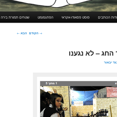
דות הכותבים
פוסט פסאודו-אקראי
הפתגמומט
שטחים תמורת בירה
ניווט
→
הקודם
הבא
←
בפוסטים
החג – לא נגענו
גד יבאור