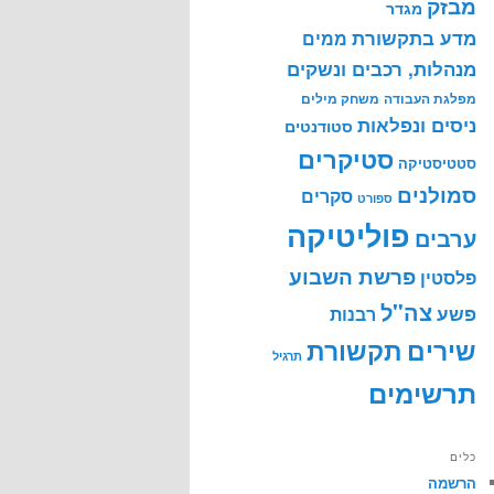
מבזק
מגדר
מדע בתקשורת
ממים
מנהלות, רכבים ונשקים
מפלגת העבודה
משחק מילים
ניסים ונפלאות
סטודנטים
סטיקרים
סטטיסטיקה
סמולנים
סקרים
ספורט
פוליטיקה
ערבים
פרשת השבוע
פלסטין
צה"ל
פשע
רבנות
שירים
תקשורת
תרגיל
תרשימים
כלים
הרשמה