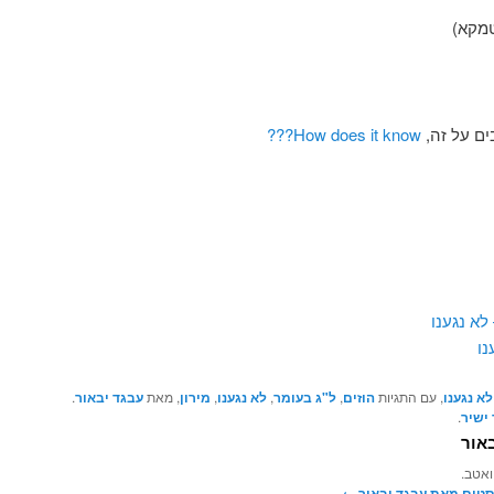
מקא)
ים על זה,
How does it know???
לא נגענו
נו
לא נגענו
, עם התגיות
הוזים
,
ל"ג בעומר
,
לא נגענו
,
מירון
, מאת
עבגד יבאור
.
ישיר
.
אור
ואטב.
סטים מאת עבגד יבאור‏
←