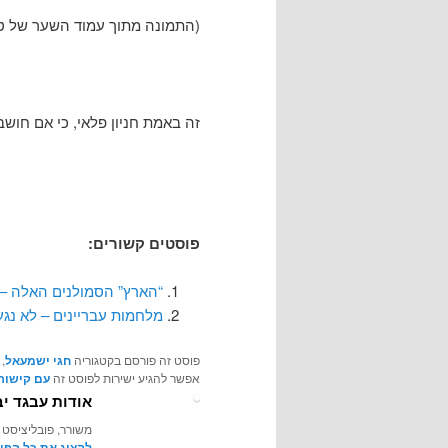
(התמונה מתוך עמוד השער של ט
זה באמת חניון פלאי, כי אם חושב
פוסטים קשורים:
“הארץ” הסמולנים האלה – 
מלחמות עבריינים – לא נגע
פוסט זה פורסם בקטגוריה
חגי ישמעאל
,
אפשר להגיע ישירות לפוסט זה
עם קישור 
אודות עבגד יב
משורר, פובליציסט 
להציג את כל הפו