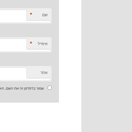
*
שם
*
אימייל
אתר
שמור בדפדפן זה את השם, האי