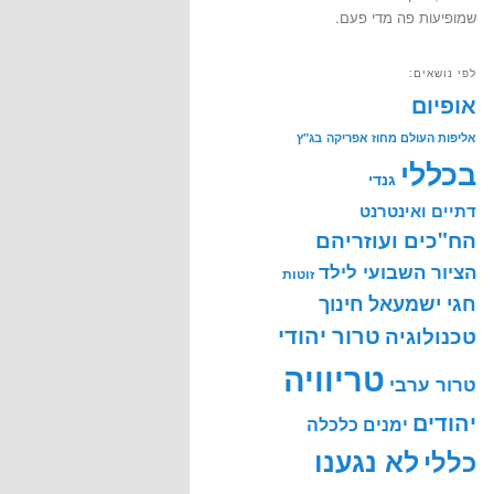
שמופיעות פה מדי פעם.
לפי נושאים:
אופיום
אליפות העולם מחוז אפריקה
בג"ץ
בכללי
גנדי
דתיים ואינטרנט
הח"כים ועוזריהם
הציור השבועי לילד
זוטות
חינוך
חגי ישמעאל
טרור יהודי
טכנולוגיה
טריוויה
טרור ערבי
יהודים
ימנים
כלכלה
לא נגענו
כללי