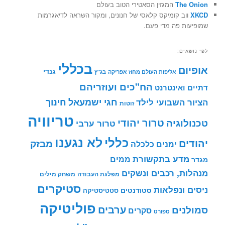
The Onion
המגזין הסאטירי הטוב בעולם
XKCD
ווב קומיקס קלאסי של חנונים, ומקור השראה לדיאגרמות
שמופיעות פה מדי פעם.
לפי נושאים:
בכללי
אופיום
גנדי
אליפות העולם מחוז אפריקה
בג"ץ
הח"כים ועוזריהם
דתיים ואינטרנט
חינוך
חגי ישמעאל
הציור השבועי לילד
זוטות
טריוויה
טרור יהודי
טכנולוגיה
טרור ערבי
לא נגענו
כללי
יהודים
מבזק
ימנים
כלכלה
מדע בתקשורת
ממים
מגדר
מנהלות, רכבים ונשקים
מפלגת העבודה
משחק מילים
סטיקרים
ניסים ונפלאות
סטודנטים
סטטיסטיקה
פוליטיקה
ערבים
סמולנים
סקרים
ספורט