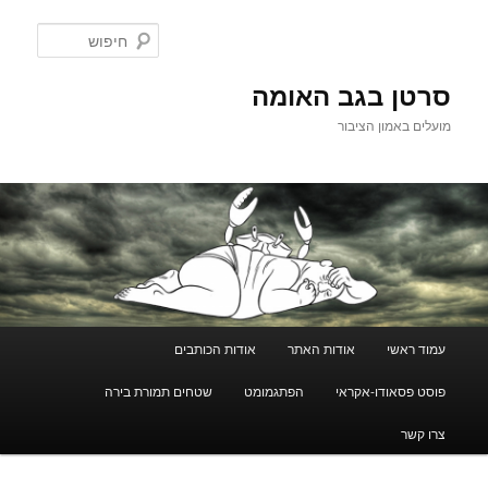
לדלג
לתוכן
חיפוש
סרטן בגב האומה
מועלים באמון הציבור
תפריט
עמוד ראשי
אודות האתר
אודות הכותבים
ראשי
פוסט פסאודו-אקראי
הפתגמומט
שטחים תמורת בירה
צרו קשר