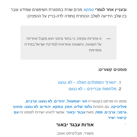
ובעניין אחר לגמרי
טמקא
מכים שנית במסגרת השיפוצים שמידע עובר
בין שלב הידיעה לשלב הכותרת (ותודה לדה-בריין על ההפניה):
זו אחריות עקיפה, כי בתור גרמני הוא מקבל אחריות
על השואה, והשואה אחראית למדינת ישראל במידה
מסויימת
פוסטים קשורים:
“הארץ” הסמולנים האלה – לא נגענו
מלחמות עבריינים – לא נגענו
פוסט זה פורסם בקטגוריה
חגי ישמעאל
,
יהודים
,
לא נגענו
,
ערבים
,
פוליטיקה
, עם התגיות
גלעד שליט
,
חמץ
,
טמקא
,
יהודים
,
לא נגענו
,
מתווך
גרמני
,
ערבים
,
פסח
, מאת
עבגד יבאור
. אפשר להגיע ישירות לפוסט זה
עם
קישור ישיר
.
אודות עבגד יבאור
משורר, פובליציסט ואטב.