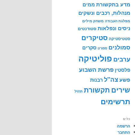
מדע בתקשורת
ממים
מנהלות, רכבים ונשקים
מפלגת העבודה
משחק מילים
ניסים ונפלאות
סטודנטים
סטיקרים
סטטיסטיקה
סמולנים
סקרים
ספורט
פוליטיקה
ערבים
פרשת השבוע
פלסטין
צה"ל
פשע
רבנות
שירים
תקשורת
תרגיל
תרשימים
כלים
הרשמה
התחבר