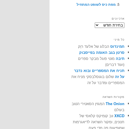
מפת כיס לשופט המתחיל
ארכיונים
ארכיונים
כל מיני
חמינדוס
הבלוג של אלעד רוֶק
סרטן בגב האומה בפייסבוק
תיבה
מוטי פוגל מבקר ספרים
(ועוד דברים)
תניח את המספריים ובוא נדבר
על זה
שלום בוגוסלבסקי מניח את
המספריים ומדבר על זה
מקורות השראה
The Onion
המגזין הסאטירי הטוב
בעולם
XKCD
ווב קומיקס קלאסי של
חנונים, ומקור השראה לדיאגרמות
שמופיעות פה מדי פעם.