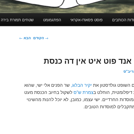
דות הכותבים
פוסט פסאודו-אקראי
הפתגמומט
שטחים תמורת בירה
ניווט
→
הקודם
הבא
←
בפוסטים
 אנד פוט איט אין דה כנסת
ריב"ס
 השופט גולדסטון את
יקיר הבלוג,
שר הפנים אלי ישי, שהוא
 דיפלומטית, הוחלט ב
צמרת ש”ס
לשקול בחיוב הכנסת מעט
וסדות החרדיים. ישי עצמו, כמובן, לא יוכל להנות מהשינוי
מתקבלים למוסדות הטובים.