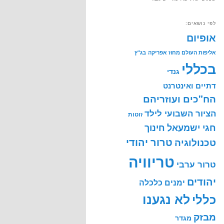
לפי נושאים:
אופיום
אליפות העולם מחוז אפריקה
בג"ץ
בכללי
גנדי
דתיים ואינטרנט
הח"כים ועוזריהם
הציור השבועי לילד
זוטות
חינוך
חגי ישמעאל
טרור יהודי
טכנולוגיה
טריוויה
טרור ערבי
יהודים
ימנים
כלכלה
לא נגענו
כללי
מבזק
מגדר