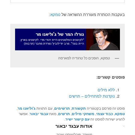
בעקבות הכותרת מעוררת ההשראה של
טמקא
:
טמקא, הופכים כל טרגדיה לפארסה
פוסטים קשורים:
ללא מילים
נוקדנות למתחילים – תרשים
פוסט זה פורסם בקטגוריה
תקשורת
,
תרשימים
, עם התגיות
ג'וליאנו מר
,
טמקא
,
כבוד עצמי
,
משחקי מילים
,
תרשים
, מאת
עבגד יבאור
. אפשר
להגיע ישירות לפוסט זה
עם קישור ישיר
.
אודות עבגד יבאור
משורר, פובליציסט ואטב.