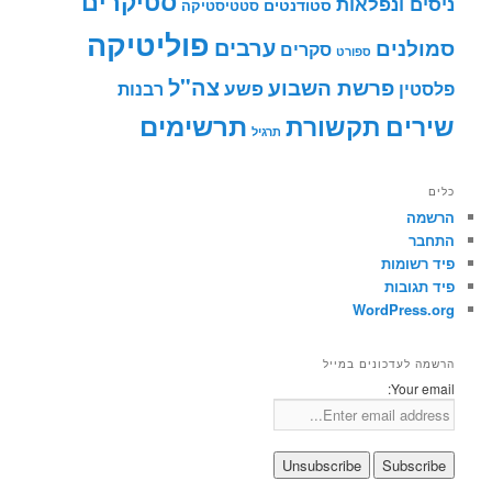
סטיקרים
ניסים ונפלאות
סטודנטים
סטטיסטיקה
פוליטיקה
ערבים
סמולנים
סקרים
ספורט
צה"ל
פרשת השבוע
פשע
פלסטין
רבנות
תרשימים
שירים
תקשורת
תרגיל
כלים
הרשמה
התחבר
פיד רשומות
פיד תגובות
WordPress.org
הרשמה לעדכונים במייל
Your email: