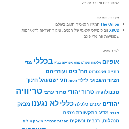
המספריים ומדבר על זה
מקורות השראה
The Onion
המגזין הסאטירי הטוב בעולם
XKCD
ווב קומיקס קלאסי של חנונים, ומקור השראה לדיאגרמות
שמופיעות פה מדי פעם.
לפי נושאים:
בכללי
אופיום
גנדי
אליפות העולם מחוז אפריקה
בג"ץ
הח"כים ועוזריהם
דתיים ואינטרנט
חינוך
חגי ישמעאל
הציור השבועי לילד
זוטות
טריוויה
טרור יהודי
טכנולוגיה
טרור ערבי
לא נגענו
כללי
יהודים
מבזק
ימנים
כלכלה
מדע בתקשורת
ממים
מגדר
מנהלות, רכבים ונשקים
מפלגת העבודה
משחק מילים