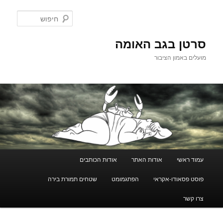
לדלג
לתוכן
חיפוש
סרטן בגב האומה
מועלים באמון הציבור
תפריט
עמוד ראשי
אודות האתר
אודות הכותבים
ראשי
פוסט פסאודו-אקראי
הפתגמומט
שטחים תמורת בירה
צרו קשר