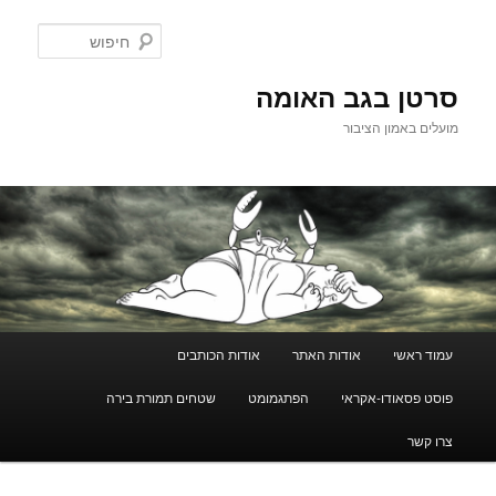
לדלג
לתוכן
חיפוש
סרטן בגב האומה
מועלים באמון הציבור
תפריט
עמוד ראשי
אודות האתר
אודות הכותבים
ראשי
פוסט פסאודו-אקראי
הפתגמומט
שטחים תמורת בירה
צרו קשר