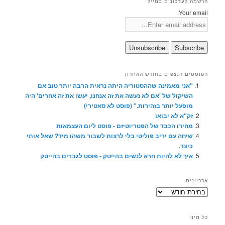
הרשמה לעדכונים במייל
Your email:
הפוסטים הנצפים בחודש האחרון
"אני מאמינה שההסטוריה היתה נראית הרבה יותר טוב אם
השיקול של 'אם לא נעשה את זה אנחנו, יעשו את זה אחרים' היה
מופעל יותר בזהירות." (פוסט לא סאטירי)
זק"א לא יבואו
מחירו הכבד של הפטריוטיזם - פוסט ליום העצמאות
שיחה עם יריב פוליטי בלי לרצות לשבור משהו מיד? שאל אותי
כיצד.
איך לא להיות חרא לנשים בהייטק - פוסט לגברים בהייטק
ארכיונים
ארכיונים
כל מיני