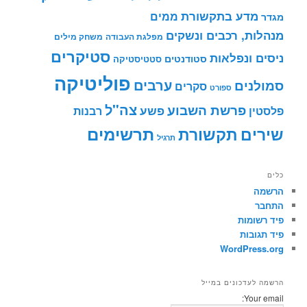
מדע בתקשורת
ממים
מגדר
מנהלות, רכבים ונשקים
מפלגת העבודה
משחק מילים
סטיקרים
ניסים ונפלאות
סטודנטים
סטטיסטיקה
פוליטיקה
ערבים
סמולנים
סקרים
ספורט
צה"ל
פרשת השבוע
פשע
פלסטין
רבנות
תרשימים
שירים
תקשורת
תרגיל
כלים
הרשמה
התחבר
פיד רשומות
פיד תגובות
WordPress.org
הרשמה לעדכונים במייל
Your email: