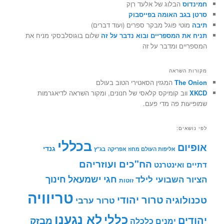
חמינדוס
הבלוג של אלעד רוֶק
סרטן בגב האומה בפייסבוק
תיבה
מוטי פוגל מבקר ספרים (ועוד דברים)
תניח את המספריים ובוא נדבר על זה
שלום בוגוסלבסקי מניח את
המספריים ומדבר על זה
מקורות השראה
The Onion
המגזין הסאטירי הטוב בעולם
XKCD
ווב קומיקס קלאסי של חנונים, ומקור השראה לדיאגרמות
שמופיעות פה מדי פעם.
לפי נושאים:
בכללי
אופיום
גנדי
אליפות העולם מחוז אפריקה
בג"ץ
הח"כים ועוזריהם
דתיים ואינטרנט
חינוך
חגי ישמעאל
הציור השבועי לילד
זוטות
טריוויה
טרור יהודי
טכנולוגיה
טרור ערבי
לא נגענו
כללי
יהודים
מבזק
ימנים
כלכלה