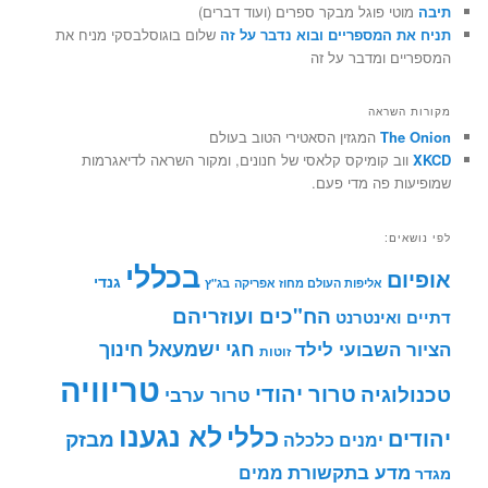
תיבה
מוטי פוגל מבקר ספרים (ועוד דברים)
תניח את המספריים ובוא נדבר על זה
שלום בוגוסלבסקי מניח את
המספריים ומדבר על זה
מקורות השראה
The Onion
המגזין הסאטירי הטוב בעולם
XKCD
ווב קומיקס קלאסי של חנונים, ומקור השראה לדיאגרמות
שמופיעות פה מדי פעם.
לפי נושאים:
בכללי
אופיום
גנדי
אליפות העולם מחוז אפריקה
בג"ץ
הח"כים ועוזריהם
דתיים ואינטרנט
חינוך
חגי ישמעאל
הציור השבועי לילד
זוטות
טריוויה
טרור יהודי
טכנולוגיה
טרור ערבי
לא נגענו
כללי
יהודים
מבזק
ימנים
כלכלה
מדע בתקשורת
ממים
מגדר