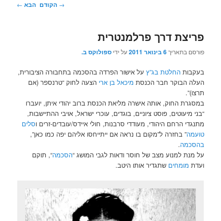
ניווט
→
הקודם
הבא
←
בפוסטים
פריצת דרך פרלמנטרית
פורסם בתאריך
6 בינואר 2011
על ידי
ספולוקס ב.
בעקבות
החלטת בג”ץ
על אישור הפרדה בהסכמה בתחבורה הציבורית,
העלה הבוקר חבר הכנסת
מיכאל בן ארי
הצעה לחוק “טרנספר (אם
תרצו)”.
במסגרת החוק, אותה אישרה מליאת הכנסת ברוב יהודי איתן, יועברו
“בני מיעוטים, פוסט ציוניים, בוגדים, עוכרי ישראל, אויבי ההתיישבות,
מתנגדי הרחם היהודי, מעודדי סרבנות, חולי איידס/עובדים-זרים ו
סלים
טועמה
” בחזרה ל”מקום בו נראה אם ייתייחסו אליהם יפה כמו כאן”,
בהסכמה
.
על מנת למנוע מצב של חוסר ודאות לגבי המושג “
הסכמה
“, תוקם
ועדת
מומחים
שתגדיר אותו היטב.