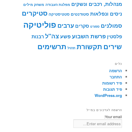
מנהלות, רכבים ונשקים
מפלגת העבודה
משחק מילים
סטיקרים
ניסים ונפלאות
סטודנטים
סטטיסטיקה
פוליטיקה
ערבים
סמולנים
סקרים
ספורט
צה"ל
פרשת השבוע
פשע
פלסטין
רבנות
תרשימים
שירים
תקשורת
תרגיל
כלים
הרשמה
התחבר
פיד רשומות
פיד תגובות
WordPress.org
הרשמה לעדכונים במייל
Your email: