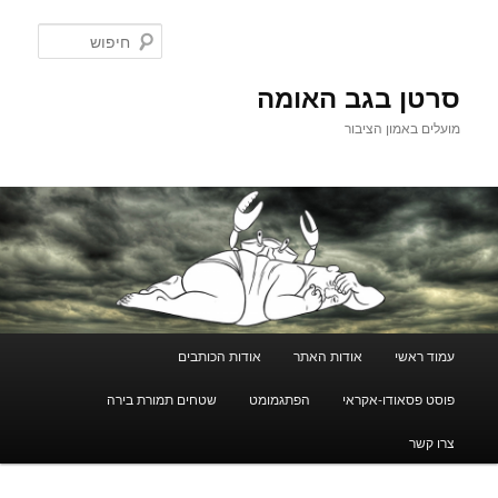
לדלג
לתוכן
חיפוש
סרטן בגב האומה
מועלים באמון הציבור
תפריט
עמוד ראשי
אודות האתר
אודות הכותבים
ראשי
פוסט פסאודו-אקראי
הפתגמומט
שטחים תמורת בירה
צרו קשר