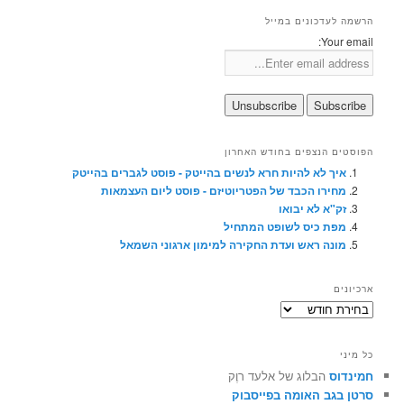
הרשמה לעדכונים במייל
Your email:
הפוסטים הנצפים בחודש האחרון
איך לא להיות חרא לנשים בהייטק - פוסט לגברים בהייטק
מחירו הכבד של הפטריוטיזם - פוסט ליום העצמאות
זק"א לא יבואו
מפת כיס לשופט המתחיל
מונה ראש ועדת החקירה למימון ארגוני השמאל
ארכיונים
ארכיונים
כל מיני
חמינדוס
הבלוג של אלעד רוֶק
סרטן בגב האומה בפייסבוק