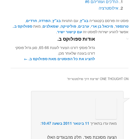
הח”כים ועוזריהם #6
אילוסטרציה
פוסט זה פורסם בקטגוריה
בג"ץ
, עם התגיות
בג"ץ
,
הפרדה
,
חרדים
,
טרנספר
,
מיכאל בן ארי
,
ערבים
,
פוליטיקה
,
שמאלנים
, מאת
ספולוקס ב.
.
אפשר להגיע ישירות לפוסט זה
עם קישור ישיר
.
אודות ספולוקס ב.
גדול פוסקי דורנו הצעיר לעונת 65-66, סגן גדול פוסקי
דורנו בעונה שלאחר מכן.
להציג את כל הפוסטים מאת ספולוקס ב.‏
←
ONE THOUGHT ON “
פריצת דרך פרלמנטרית
”
מאת
עדו
בתאריך
11 בינואר 2011 בשעה 10:47
:‏
הצעה מסוכנת מאד, חלק מהבוגדים האלו