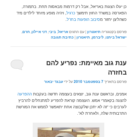
כן יעלו הצגות באריאל, אבל רק דרמות מבאסות תחת. בתמורה,
הפארסה במשרד החוץ תימשך
כרגיל
, ויהיה מופע מיוחד לילדים מיד
כשהליצן יחזור מ
סיבוב הופעות בחו”ל
.
פורסם בקטגוריה
תיאטרון
|
עם התגים
אריאל
,
ביבי
,
דני איילון
,
חרם
,
ישראל ביתנו
,
ליברמן
,
תיאטרון
|
כתיבת תגובה
ענת גוב מאיימת: נפריע להם
בחזרה
פורסם בתאריך
7 בספטמבר 2010
על ידי
עבגד יבאור
אמנים, ובראשם ענת גוב, יוצאים בעצומה חדשה בעקבות
ההפרעה
להצגה בקאמרי אמש. העצומה קוראת להפריע למתנחלים להרביץ
לערבים כי “זה לא יתכן שלקבוצה אחת יתאפשר לממש את המורשת
התרבותית שלה, ולאחרת לא”.