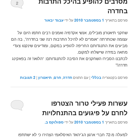
מסרבים להופיע בהיכל התרבות
2
בחדרה
פורסם בתאריך
1 בספטמבר 2010
על ידי
עבגד יבאור
שחקני תיאטרון מובילים, אנשי אקדמיה ואמנים רבים חתמו היום על
עצומה שכותרתה “אומרים לא להיכל התרבות רנה שני בחדרה”, בה הם
מביעים את התנגדותם החריפה להופיע במקום, ומודיעים שינקטו צעדי
מחאה במידה שיישלחו למקום.
לכתבנו הסבירו השחקנים את הסיבה להתנגדותם: “הלואו! זה בפאקינג
חדרה!”
פורסם בקטגוריה
בכללי
|
עם התגים
חדרה
,
חרם
,
תיאטרון
|
2
תגובות
עשרות פעילי טרור הצטרפו
לחרם על פיגועים בהתנחלויות
פורסם בתאריך
1 בספטמבר 2010
על ידי
ספולוקס ב.
למעלה מ-72 חברי ארגון הג’יהאד האיסלאמי הצהירו כי לא ישתתפו