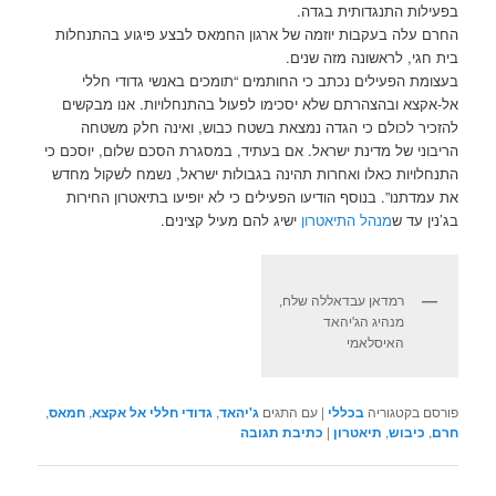
בפעילות התנגדותית בגדה.
החרם עלה בעקבות יוזמה של ארגון החמאס לבצע פיגוע בהתנחלות
בית חגי, לראשונה מזה שנים.
בעצומת הפעילים נכתב כי החותמים “תומכים באנשי גדודי חללי
אל-אקצא ובהצהרתם שלא יסכימו לפעול בהתנחלויות. אנו מבקשים
להזכיר לכולם כי הגדה נמצאת בשטח כבוש, ואינה חלק משטחה
הריבוני של מדינת ישראל. אם בעתיד, במסגרת הסכם שלום, יוסכם כי
התנחלויות כאלו ואחרות תהינה בגבולות ישראל, נשמח לשקול מחדש
את עמדתנו”. בנוסף הודיעו הפעילים כי לא יופיעו בתיאטרון החירות
בג’נין עד ש
מנהל התיאטרון
ישיג להם מעיל קצינים.
רמדאן עבדאללה שלח,
מנהיג הג'יהאד
האיסלאמי
פורסם בקטגוריה
בכללי
|
עם התגים
ג'יהאד
,
גדודי חללי אל אקצא
,
חמאס
,
חרם
,
כיבוש
,
תיאטרון
|
כתיבת תגובה