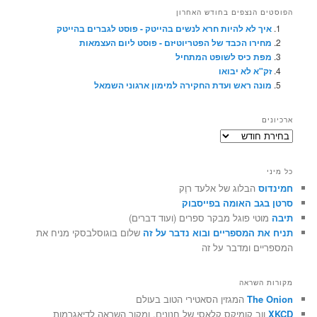
הפוסטים הנצפים בחודש האחרון
איך לא להיות חרא לנשים בהייטק - פוסט לגברים בהייטק
מחירו הכבד של הפטריוטיזם - פוסט ליום העצמאות
מפת כיס לשופט המתחיל
זק"א לא יבואו
מונה ראש ועדת החקירה למימון ארגוני השמאל
ארכיונים
ארכיונים
כל מיני
חמינדוס
הבלוג של אלעד רוֶק
סרטן בגב האומה בפייסבוק
תיבה
מוטי פוגל מבקר ספרים (ועוד דברים)
תניח את המספריים ובוא נדבר על זה
שלום בוגוסלבסקי מניח את
המספריים ומדבר על זה
מקורות השראה
The Onion
המגזין הסאטירי הטוב בעולם
XKCD
ווב קומיקס קלאסי של חנונים, ומקור השראה לדיאגרמות