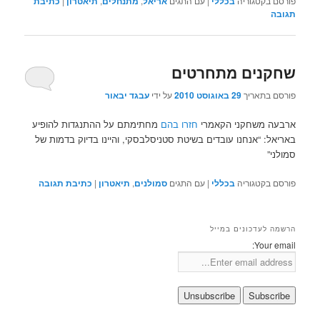
פורסם בקטגוריה
בכללי
|
עם התגים
אריאל
,
מתנחלים
,
תיאטרון
|
כתיבת
תגובה
שחקנים מתחרטים
פורסם בתאריך
29 באוגוסט 2010
על ידי
עבגד יבאור
ארבעה משחקני הקאמרי
חזרו בהם
מחתימתם על ההתנגדות להופיע
באריאל: “אנחנו עובדים בשיטת סטניסלבסקי, והיינו בדיוק בדמות של
סמולני”
פורסם בקטגוריה
בכללי
|
עם התגים
סמולנים
,
תיאטרון
|
כתיבת תגובה
הרשמה לעדכונים במייל
Your email: