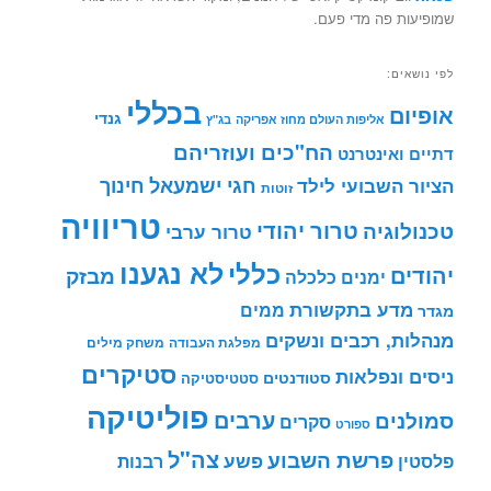
שמופיעות פה מדי פעם.
לפי נושאים:
בכללי
אופיום
גנדי
אליפות העולם מחוז אפריקה
בג"ץ
הח"כים ועוזריהם
דתיים ואינטרנט
חינוך
חגי ישמעאל
הציור השבועי לילד
זוטות
טריוויה
טרור יהודי
טכנולוגיה
טרור ערבי
לא נגענו
כללי
יהודים
מבזק
ימנים
כלכלה
מדע בתקשורת
ממים
מגדר
מנהלות, רכבים ונשקים
מפלגת העבודה
משחק מילים
סטיקרים
ניסים ונפלאות
סטודנטים
סטטיסטיקה
פוליטיקה
ערבים
סמולנים
סקרים
ספורט
צה"ל
פרשת השבוע
פשע
פלסטין
רבנות