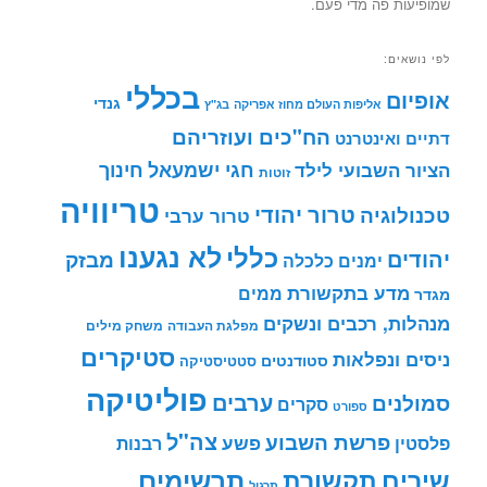
שמופיעות פה מדי פעם.
לפי נושאים:
בכללי
אופיום
גנדי
אליפות העולם מחוז אפריקה
בג"ץ
הח"כים ועוזריהם
דתיים ואינטרנט
חינוך
חגי ישמעאל
הציור השבועי לילד
זוטות
טריוויה
טרור יהודי
טכנולוגיה
טרור ערבי
לא נגענו
כללי
יהודים
מבזק
ימנים
כלכלה
מדע בתקשורת
ממים
מגדר
מנהלות, רכבים ונשקים
מפלגת העבודה
משחק מילים
סטיקרים
ניסים ונפלאות
סטודנטים
סטטיסטיקה
פוליטיקה
ערבים
סמולנים
סקרים
ספורט
צה"ל
פרשת השבוע
פשע
פלסטין
רבנות
תרשימים
שירים
תקשורת
תרגיל