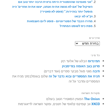
"אני מאמינה שההסטוריה היתה נראית הרבה יותר טוב אם
השיקול של 'אם לא נעשה את זה אנחנו, יעשו את זה אחרים' היה
מופעל יותר בזהירות." (פוסט לא סאטירי)
זק"א לא יבואו
מחירו הכבד של הפטריוטיזם - פוסט ליום העצמאות
מפת כיס לשופט המתחיל
ארכיונים
ארכיונים
כל מיני
חמינדוס
הבלוג של אלעד רוֶק
סרטן בגב האומה בפייסבוק
תיבה
מוטי פוגל מבקר ספרים (ועוד דברים)
תניח את המספריים ובוא נדבר על זה
שלום בוגוסלבסקי מניח את
המספריים ומדבר על זה
מקורות השראה
The Onion
המגזין הסאטירי הטוב בעולם
XKCD
ווב קומיקס קלאסי של חנונים, ומקור השראה לדיאגרמות