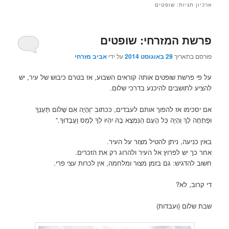
ארכיון תגיות:
שופטים
פרשת המזרחי: שופטים
פורסם בתאריך
29 באוגוסט 2014
על ידי
אביב מזרחי
על פי פרשת שופטים אותה קוראים השבוע, אז בטרם כיבוש של עיר, יש
להציע לתושבים להיכנע בדרכי שלום.
אם יסכימו אז להפוך אותם לעבדים, ככתוב “וְהָיָה אִם שָׁלוֹם תַּעַנְךָ
וּפָתְחָה לָךְ וְהָיָה כָּל הָעָם הַנִּמְצָא בָהּ יִהְיוּ לְךָ לָמַס וַעֲבָדוּךָ.”
באין כניעה, ניתן להטיל מצור על העיר.
אחר כך יש לפרוץ אל העיר ולהרוג רק את הזכרים.
חשוב להדגיש: גם בזמן מצור ומלחמה, אין לכרות עצי פרי.
די קרוב, לא?
שבת שלום (ועבדות)