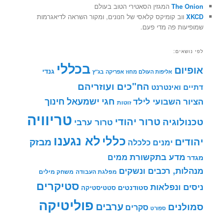
The Onion
המגזין הסאטירי הטוב בעולם
XKCD
ווב קומיקס קלאסי של חנונים, ומקור השראה לדיאגרמות
שמופיעות פה מדי פעם.
לפי נושאים:
בכללי
אופיום
גנדי
אליפות העולם מחוז אפריקה
בג"ץ
הח"כים ועוזריהם
דתיים ואינטרנט
חינוך
חגי ישמעאל
הציור השבועי לילד
זוטות
טריוויה
טרור יהודי
טכנולוגיה
טרור ערבי
לא נגענו
כללי
יהודים
מבזק
ימנים
כלכלה
מדע בתקשורת
ממים
מגדר
מנהלות, רכבים ונשקים
מפלגת העבודה
משחק מילים
סטיקרים
ניסים ונפלאות
סטודנטים
סטטיסטיקה
פוליטיקה
ערבים
סמולנים
סקרים
ספורט