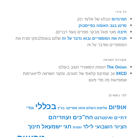
כל מיני
חמינדוס
הבלוג של אלעד רוֶק
סרטן בגב האומה בפייסבוק
תיבה
מוטי פוגל מבקר ספרים (ועוד דברים)
תניח את המספריים ובוא נדבר על זה
שלום בוגוסלבסקי מניח את
המספריים ומדבר על זה
מקורות השראה
The Onion
המגזין הסאטירי הטוב בעולם
XKCD
ווב קומיקס קלאסי של חנונים, ומקור השראה לדיאגרמות
שמופיעות פה מדי פעם.
לפי נושאים:
בכללי
אופיום
גנדי
אליפות העולם מחוז אפריקה
בג"ץ
הח"כים ועוזריהם
דתיים ואינטרנט
חינוך
חגי ישמעאל
הציור השבועי לילד
זוטות