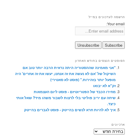
הרשמה לעדכונים במייל
Your email:
הפוסטים הנצפים בחודש האחרון
"אני מאמינה שההסטוריה היתה נראית הרבה יותר טוב אם
השיקול של 'אם לא נעשה את זה אנחנו, יעשו את זה אחרים' היה
מופעל יותר בזהירות." (פוסט לא סאטירי)
זק"א לא יבואו
מחירו הכבד של הפטריוטיזם - פוסט ליום העצמאות
שיחה עם יריב פוליטי בלי לרצות לשבור משהו מיד? שאל אותי
כיצד.
איך לא להיות חרא לנשים בהייטק - פוסט לגברים בהייטק
ארכיונים
ארכיונים