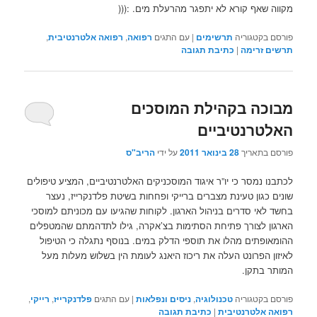
מקווה שאף קורא לא יתפגר מהרעלת מים. :(((
פורסם בקטגוריה
תרשימים
|
עם התגים
רפואה
,
רפואה אלטרנטיבית
,
תרשים זרימה
|
כתיבת תגובה
מבוכה בקהילת המוסכים
האלטרנטיביים
פורסם בתאריך
28 בינואר 2011
על ידי
הריב"ס
לכתבנו נמסר כי יו”ר איגוד המוסכניקים האלטרנטיביים, המציע טיפולים
שונים כגון טעינת מצברים ברייקי ופחחות בשיטת פלדנקרייז, נעצר
בחשד לאי סדרים בניהול הארגון. לקוחות שהגיעו עם מכוניתם למוסכי
הארגון לצורך פתיחת הסתימות בצ’אקרה, גילו לתדהמתם שהמטפלים
ההומאופתים מהלו את תוספי הדלק במים. בנוסף נתגלה כי הטיפול
לאיזון הפרונט העלה את ריכוז היאנג לעומת הין בשלוש מעלות מעל
המותר בתקן.
פורסם בקטגוריה
טכנולוגיה
,
ניסים ונפלאות
|
עם התגים
פלדנקרייז
,
רייקי
,
רפואה אלטרנטיבית
|
כתיבת תגובה