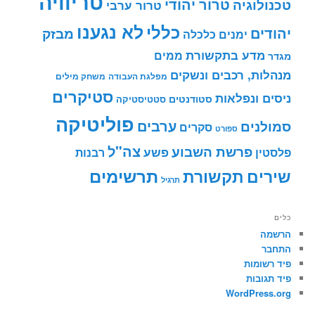
טריוויה
טרור יהודי
טכנולוגיה
טרור ערבי
לא נגענו
כללי
יהודים
מבזק
ימנים
כלכלה
מדע בתקשורת
ממים
מגדר
מנהלות, רכבים ונשקים
מפלגת העבודה
משחק מילים
סטיקרים
ניסים ונפלאות
סטודנטים
סטטיסטיקה
פוליטיקה
ערבים
סמולנים
סקרים
ספורט
צה"ל
פרשת השבוע
פשע
פלסטין
רבנות
תרשימים
שירים
תקשורת
תרגיל
כלים
הרשמה
התחבר
פיד רשומות
פיד תגובות
WordPress.org