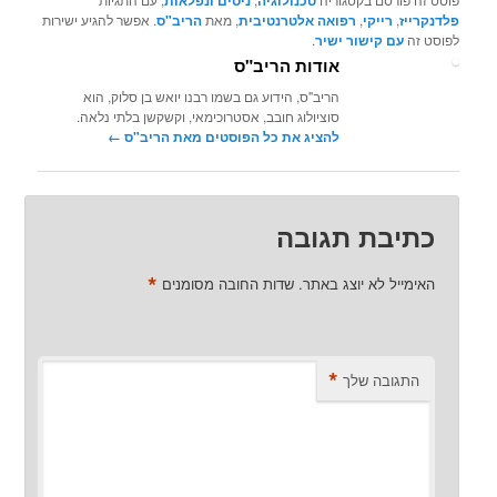
טכנולוגיה
ניסים ונפלאות
פלדנקרייז
,
רייקי
,
רפואה אלטרנטיבית
, מאת
הריב"ס
. אפשר להגיע ישירות
לפוסט זה
עם קישור ישיר
.
אודות הריב"ס
הריב"ס, הידוע גם בשמו רבנו יואש בן סלוק, הוא
סוציולוג חובב, אסטרוכימאי, וקשקשן בלתי נלאה.
להציג את כל הפוסטים מאת הריב"ס‏
←
כתיבת תגובה
*
האימייל לא יוצג באתר.
שדות החובה מסומנים
*
התגובה שלך