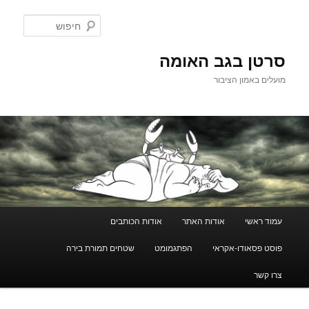
לדלג
לתוכן
חיפוש
סרטן בגב האומה
מועלים באמון הציבור
תפריט
עמוד ראשי
אודות האתר
אודות הכותבים
ראשי
פוסט פסאודו-אקראי
הפתגמומט
שטחים תמורת בירה
צרו קשר