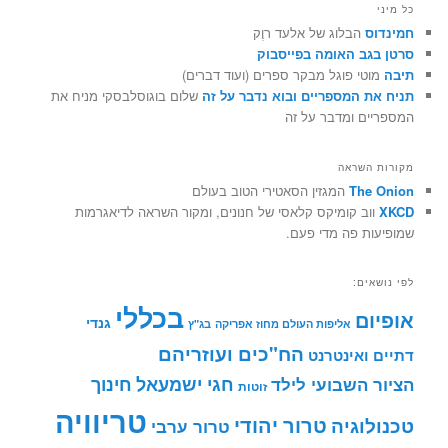
כל מיני
חמינדוס
הבלוג של אלעד רוֶק
סרטן בגב האומה בפייסבוק
תיבה
מוטי פוגל מבקר ספרים (ועוד דברים)
תניח את המספריים ובוא נדבר על זה
שלום בוגוסלבסקי מניח את
המספריים ומדבר על זה
מקורות השראה
The Onion
המגזין הסאטירי הטוב בעולם
XKCD
ווב קומיקס קלאסי של חנונים, ומקור השראה לדיאגרמות
שמופיעות פה מדי פעם.
לפי נושאים:
בכללי
אופיום
גנדי
אליפות העולם מחוז אפריקה
בג"ץ
הח"כים ועוזריהם
דתיים ואינטרנט
חינוך
חגי ישמעאל
הציור השבועי לילד
זוטות
טריוויה
טרור יהודי
טכנולוגיה
טרור ערבי