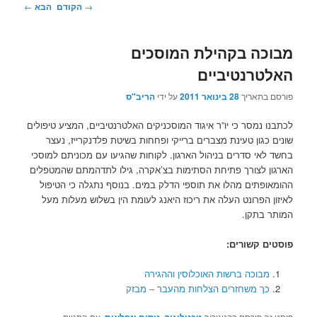
ניווט
→
הקודם
הבא
←
בפוסטים
מבוכה בקהילת המוסכים
האלטרנטיביים
פורסם בתאריך
28 בינואר 2011
על ידי
הריב"ס
לכתבנו נמסר כי יו”ר איגוד המוסכניקים האלטרנטיביים, המציע טיפולים
שונים כגון טעינת מצברים ברייקי ופחחות בשיטת פלדנקרייז, נעצר
בחשד לאי סדרים בניהול הארגון. לקוחות שהגיעו עם מכוניתם למוסכי
הארגון לצורך פתיחת הסתימות בצ’אקרה, גילו לתדהמתם שהמטפלים
ההומאופתים מהלו את תוספי הדלק במים. בנוסף נתגלה כי הטיפול
לאיזון הפרונט העלה את ריכוז היאנג לעומת הין בשלוש מעלות מעל
המותר בתקן.
פוסטים קשורים:
מבוכה ברשות האוכלוסין וההגירה
כך משחזרים הצלחות מהעבר – מבזק
פוסט זה פורסם בקטגוריה
,
, עם התגיות