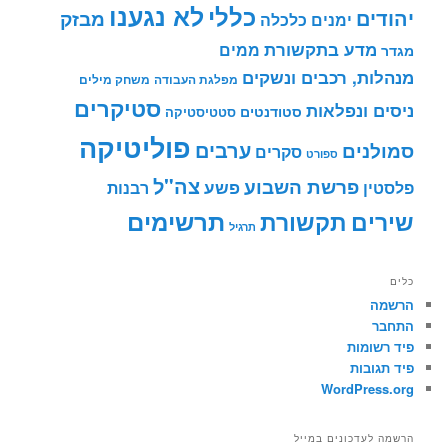
לא נגענו
כללי
יהודים
מבזק
ימנים
כלכלה
מדע בתקשורת
ממים
מגדר
מנהלות, רכבים ונשקים
מפלגת העבודה
משחק מילים
סטיקרים
ניסים ונפלאות
סטודנטים
סטטיסטיקה
פוליטיקה
ערבים
סמולנים
סקרים
ספורט
צה"ל
פרשת השבוע
פשע
פלסטין
רבנות
תרשימים
שירים
תקשורת
תרגיל
כלים
הרשמה
התחבר
פיד רשומות
פיד תגובות
WordPress.org
הרשמה לעדכונים במייל