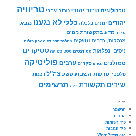
טריוויה
טרור יהודי
טכנולוגיה
טרור ערבי
לא נגענו
כללי
יהודים
מבזק
ימנים
כלכלה
מדע בתקשורת
ממים
מגדר
מנהלות, רכבים ונשקים
מפלגת העבודה
משחק מילים
סטיקרים
ניסים ונפלאות
סטודנטים
סטטיסטיקה
פוליטיקה
ערבים
סמולנים
סקרים
ספורט
צה"ל
פרשת השבוע
פשע
פלסטין
רבנות
תרשימים
שירים
תקשורת
תרגיל
כלים
הרשמה
התחבר
פיד רשומות
פיד תגובות
WordPress.org