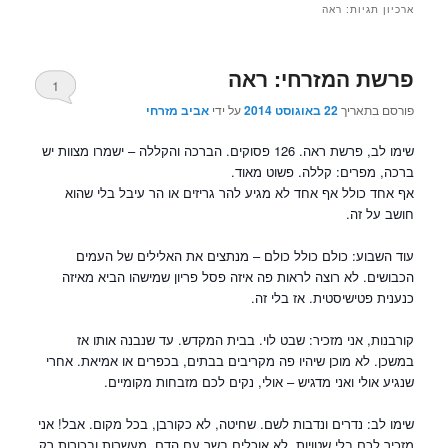
ארכיון תגיות:
ראה
פרשת המזרחי: ראה
1
פורסם בתאריך
22 באוגוסט 2014
על ידי
אביב מזרחי
שימו לב, פרשת ראה. 126 פסוקים. הברכה והקללה – ישמרו מצוות יש
ברכה, מפרים: קללה. פשוט מאוד.
אף אחד כולל אף אחד לא מגיע להר גריזים או הר עיבל בלי שהוא
חושב על זה.
עוד השבוע: כולם כולל כולם – מנתצים את האלילים של העמים
הכבושים. לא רוצה לראות פה איזה פסל פריון שמישהו הביא מאיזה
כנענית פטישיסטית. אז בלי זה.
קורבנות, אני מזכיר: שבט לוי. בבית המקדש. עד שנבנה אותו אז
במשכן. לא מוכן שיהיו פה מקריבים בבתים, בכפרים או אמיאת. אחרי
שנגיע אולי ואני מדגיש – אולי, נקים לכם מזבחות מקומיים.
שימו לב: נדרים ונדבות לשם. שחיטה, לא כקורבן, בכל מקום. אבל! אני
מזכיר לכם בלי שטויות. לא אוכלים בשר עם הדם. מעשרות ובכורות רק