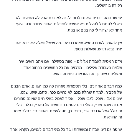
רק רק בירושלים.
יש עוד כמה דברים שאינם לרוח ה’. זה לא כרת אבל לא מתאים. לא
בא לי להתחיל להעלות פה אנשים לסקילות. אסור עבודה זרה, שאף
אחד לא ישרוף לי פה בנים או בנות.
אין להאמין לאדם המציג עצמו כנביא…מה שימי? וואלה לא יודע. אם
יהיה נביא תדעו. ושאלות בסוף.
אדם המסית לעבודת אלילים – מוות בסקילה. אם אתם רואים עיר
שלמה בעבודת אלילים – מרכזים את כל התושבים ברחוב אחד,
ומעלים באש. כן, זה ההוראות. פתיחה באש.
כמה דברים אחרונים: בלי תספורות מוזרות פה כמו הגויים. אתם הבנים
של הקב”ה. למרות שחלק מכם לא נראים ככה. סתם. שקט שקט.
עיניים אליי: אוכל. לגבי אוכל – אסור לאכול בעלי חיים שאינם טהורים
אם זה אומר שרץ, בעלי חיים קטנים הרוחשים על הארץ, נבלה וכוליי.
זה כולל גמל ארנבת שפן, חזיר. כן, מה לעשות. ואסור גדי בחלב אימו.
זה ההוראות.
יש פה גם דיני עבדות ומעשרות ועוד כל מיני דברים לעניים, תקראו אחר