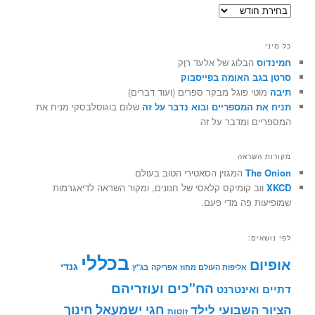
ארכיונים
כל מיני
חמינדוס
הבלוג של אלעד רוֶק
סרטן בגב האומה בפייסבוק
תיבה
מוטי פוגל מבקר ספרים (ועוד דברים)
תניח את המספריים ובוא נדבר על זה
שלום בוגוסלבסקי מניח את
המספריים ומדבר על זה
מקורות השראה
The Onion
המגזין הסאטירי הטוב בעולם
XKCD
ווב קומיקס קלאסי של חנונים, ומקור השראה לדיאגרמות
שמופיעות פה מדי פעם.
לפי נושאים:
בכללי
אופיום
גנדי
אליפות העולם מחוז אפריקה
בג"ץ
הח"כים ועוזריהם
דתיים ואינטרנט
חינוך
חגי ישמעאל
הציור השבועי לילד
זוטות