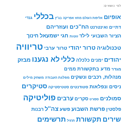
לפי נושאים:
בכללי
אופיום
גנדי
אליפות העולם מחוז אפריקה
בג"ץ
הח"כים ועוזריהם
דתיים ואינטרנט
חינוך
חגי ישמעאל
הציור השבועי לילד
זוטות
טריוויה
טרור יהודי
טכנולוגיה
טרור ערבי
לא נגענו
כללי
יהודים
מבזק
ימנים
כלכלה
מדע בתקשורת
ממים
מגדר
מנהלות, רכבים ונשקים
מפלגת העבודה
משחק מילים
סטיקרים
ניסים ונפלאות
סטודנטים
סטטיסטיקה
פוליטיקה
ערבים
סמולנים
סקרים
ספורט
צה"ל
פרשת השבוע
פשע
פלסטין
רבנות
תרשימים
שירים
תקשורת
תרגיל