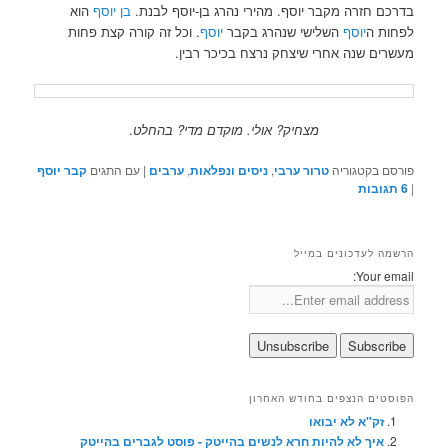
בדרכם חזרה מקבר יוסף. מהירי נהרג בן-יוסף לבנת.
בן יוסף
הוא
לפחות ה
יוסף
השלישי שנהרג בקבר
יוסף
. וכל זה קורה קצת פחות
מעשרים שנה אחרי שיצחק נרצח בכיכר רבין.
מצחיק? אולי. מוקדם מדי? בהחלט
.
פורסם בקטגוריה
טרור ערבי
,
ניסים ונפלאות
,
ערבים
|
עם התגים
קבר יוסף
|
6
תגובות
הרשמה לעדכונים במייל
Your email:
הפוסטים הנצפים בחודש האחרון
זק"א לא יבואו
איך לא להיות חרא לנשים בהייטק - פוסט לגברים בהייטק