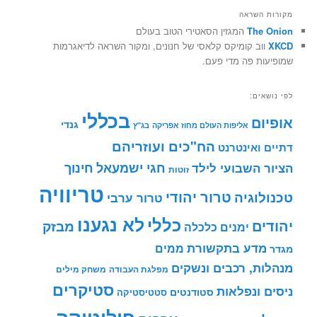
מקורות השראה
The Onion
המגזין הסאטירי הטוב בעולם
XKCD
ווב קומיקס קלאסי של חנונים, ומקור השראה לדיאגרמות
שמופיעות פה מדי פעם.
לפי נושאים:
בכללי
אופיום
גנדי
אליפות העולם מחוז אפריקה
בג"ץ
הח"כים ועוזריהם
דתיים ואינטרנט
חינוך
חגי ישמעאל
הציור השבועי לילד
זוטות
טריוויה
טרור יהודי
טכנולוגיה
טרור ערבי
לא נגענו
כללי
יהודים
מבזק
ימנים
כלכלה
מדע בתקשורת
ממים
מגדר
מנהלות, רכבים ונשקים
מפלגת העבודה
משחק מילים
סטיקרים
ניסים ונפלאות
סטודנטים
סטטיסטיקה