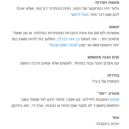
מועצת הפירות
גלעד יהיה הפרזנטור של הקיווי, תחת הכותרת “רק קיווי, ושלא יאכלו
לכם שום דבר אחר
מעל לראש
“.
חומוס
אפשרות לפרסם את אחת החברות המסחריות הגדולות, או מה שאולי
מתאים יותר – את חומוס
בין עזה לברלין
. הסלוגן יכול להיות משהו כמו
“את החומוס
הזה
אני מוכן
לאכול חמש שנים
!”
קרם הגנה מהשמש
עם מקדם הגנה גבוה במיוחד, לאנשים שלא יוצאים הרבה החוצה.
בחירות
הקמפיין של ביבי?
מועדון “יותר”
מועדון
ההטבות לחיילים, עם ואוצ’ר מיוחד חינם למי שנופל בשבי
החמאס (הואוצ’ר לא מקנה שום זכויות או הטבות, אבל היי, הוא בחינם).
אחר
הציעו בתגובות.