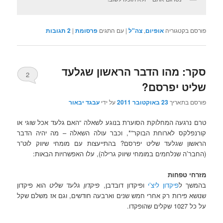
פורסם בקטגוריה
אופיום
,
צה"ל
|
עם התגים
פרסומת
|
2
תגובות
סקר: מהו הדבר הראשון שגלעד
2
שליט יפרסם?
פורסם בתאריך
23 באוקטובר 2011
על ידי
עבגד יבאור
טרם נרגעה המחלוקת הסוערת בנוגע לשאלה “האם גלעד אכל שוגי או
קורנפלקס לארוחת הבוקר”*, וכבר עולה השאלה – מה יהיה הדבר
הראשון שגלעד שליט יפרסם? בהתייעצות עם מומחי שיווק לוט”ר
(החבר’ה שנלחמים במומחי שיווק גרילה), עלו האפשרויות הבאות:
מזרחי טפחות
בהמשך ל
פיקדון ליצ’י
ופיקדון דובדבן,
פיקדון גלעד שליט
הוא פיקדון
שנושא פירות רק אחרי חמש שנים וארבעה חודשים, וגם אז משלם שקל
על כל 1027 שקלים שהופקדו.