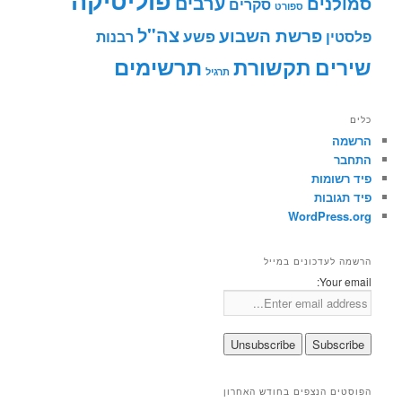
פוליטיקה
ערבים
סמולנים
סקרים
ספורט
צה"ל
פרשת השבוע
פשע
פלסטין
רבנות
תרשימים
שירים
תקשורת
תרגיל
כלים
הרשמה
התחבר
פיד רשומות
פיד תגובות
WordPress.org
הרשמה לעדכונים במייל
Your email:
הפוסטים הנצפים בחודש האחרון