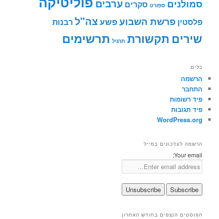
פוליטיקה
ערבים
סמולנים
סקרים
ספורט
צה"ל
פרשת השבוע
פשע
פלסטין
רבנות
תרשימים
שירים
תקשורת
תרגיל
כלים
הרשמה
התחבר
פיד רשומות
פיד תגובות
WordPress.org
הרשמה לעדכונים במייל
Your email:
הפוסטים הנצפים בחודש האחרון