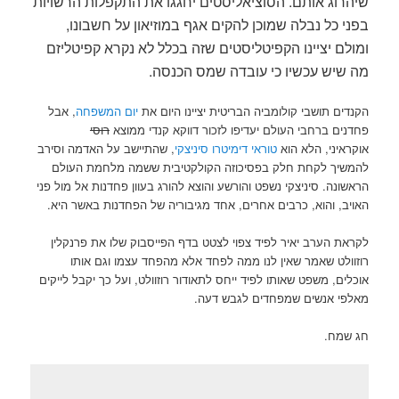
שיהרוג אותם. הסוציאליסטים יחגגו את התקפלות הרשויות
בפני כל נבלה שמוכן להקים אגף במוזיאון על חשבונו,
ומולם יציינו הקפיטליסטים שזה בכלל לא נקרא קפיטליזם
מה שיש עכשיו כי עובדה שמס הכנסה.
הקנדים תושבי קולומביה הבריטית יציינו היום את
יום המשפחה
, אבל
פחדנים ברחבי העולם יעדיפו לזכור דווקא קנדי ממוצא
רוסי
אוקראיני, הלא הוא
טוראי דימיטרו סיניצקי
, שהתיישב על האדמה וסירב
להמשיך לקחת חלק בפסיכוזה הקולקטיבית ששמה מלחמת העולם
הראשונה. סיניצקי נשפט והורשע והוצא להורג בעוון פחדנות אל מול פני
האויב, והוא, כרבים אחרים, אחד מגיבוריה של הפחדנות באשר היא.
לקראת הערב יאיר לפיד צפוי לצטט בדף הפייסבוק שלו את פרנקלין
רוזוולט שאמר שאין לנו ממה לפחד אלא מהפחד עצמו וגם אותו
אוכלים, משפט שאותו לפיד ייחס לתאודור רוזוולט, ועל כך יקבל לייקים
מאלפי אנשים שמפחדים לגבש דעה.
חג שמח.