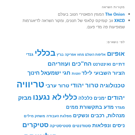
מקורות השראה
The Onion
המגזין הסאטירי הטוב בעולם
XKCD
ווב קומיקס קלאסי של חנונים, ומקור השראה לדיאגרמות
שמופיעות פה מדי פעם.
לפי נושאים:
בכללי
אופיום
גנדי
אליפות העולם מחוז אפריקה
בג"ץ
הח"כים ועוזריהם
דתיים ואינטרנט
חינוך
חגי ישמעאל
הציור השבועי לילד
זוטות
טריוויה
טרור יהודי
טכנולוגיה
טרור ערבי
לא נגענו
כללי
יהודים
מבזק
ימנים
כלכלה
מדע בתקשורת
ממים
מגדר
מנהלות, רכבים ונשקים
מפלגת העבודה
משחק מילים
סטיקרים
ניסים ונפלאות
סטודנטים
סטטיסטיקה