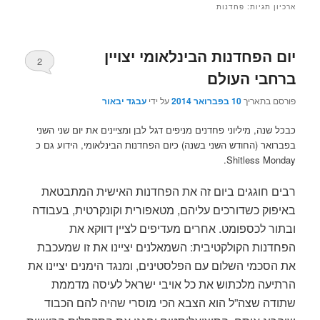
ארכיון תגיות:
פחדנות
יום הפחדנות הבינלאומי יצויין
2
ברחבי העולם
פורסם בתאריך
10 בפברואר 2014
על ידי
עבגד יבאור
כבכל שנה, מיליוני פחדנים מניפים דגל לבן ומציינים את יום שני השני
בפברואר (החודש השני בשנה) כיום הפחדנות הבינלאומי, הידוע גם כ
Shitless Monday.
רבים חוגגים ביום זה את הפחדנות האישית המתבטאת
באיפוק כשדורכים עליהם, מטאפורית וקונקרטית, בעבודה
ובתור לכספומט. אחרים מעדיפים לציין דווקא את
הפחדנות הקולקטיבית: השמאלנים יציינו את זו שמעכבת
את הסכמי השלום עם הפלסטינים, ומנגד הימנים יציינו את
הרתיעה מלכתוש את כל אויבי ישראל לעיסה מדממת
שתודה שצה”ל הוא הצבא הכי מוסרי שהיה להם הכבוד