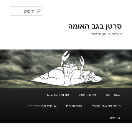
לדלג
לתוכן
חיפוש
סרטן בגב האומה
מועלים באמון הציבור
תפריט
עמוד ראשי
אודות האתר
אודות הכותבים
ראשי
פוסט פסאודו-אקראי
הפתגמומט
שטחים תמורת בירה
צרו קשר