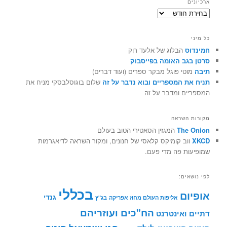
ארכיונים
ארכיונים
כל מיני
חמינדוס
הבלוג של אלעד רוֶק
סרטן בגב האומה בפייסבוק
תיבה
מוטי פוגל מבקר ספרים (ועוד דברים)
תניח את המספריים ובוא נדבר על זה
שלום בוגוסלבסקי מניח את
המספריים ומדבר על זה
מקורות השראה
The Onion
המגזין הסאטירי הטוב בעולם
XKCD
ווב קומיקס קלאסי של חנונים, ומקור השראה לדיאגרמות
שמופיעות פה מדי פעם.
לפי נושאים:
בכללי
אופיום
גנדי
אליפות העולם מחוז אפריקה
בג"ץ
הח"כים ועוזריהם
דתיים ואינטרנט