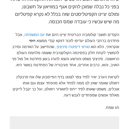
בפני כל נבלה שמוכן להקים אגף במוזיאון על חשבונו,
ומולם יציינו הקפיטליסטים שזה בכלל לא נקרא קפיטליזם
מה שיש עכשיו כי עובדה שמס הכנסה.
הקנדים תושבי קולומביה הבריטית יציינו היום את
יום המשפחה
, אבל
פחדנים ברחבי העולם יעדיפו לזכור דווקא קנדי ממוצא
רוסי
אוקראיני, הלא הוא
טוראי דימיטרו סיניצקי
, שהתיישב על האדמה וסירב
להמשיך לקחת חלק בפסיכוזה הקולקטיבית ששמה מלחמת העולם
הראשונה. סיניצקי נשפט והורשע והוצא להורג בעוון פחדנות אל מול פני
האויב, והוא, כרבים אחרים, אחד מגיבוריה של הפחדנות באשר היא.
לקראת הערב יאיר לפיד צפוי לצטט בדף הפייסבוק שלו את פרנקלין
רוזוולט שאמר שאין לנו ממה לפחד אלא מהפחד עצמו וגם אותו
אוכלים, משפט שאותו לפיד ייחס לתאודור רוזוולט, ועל כך יקבל לייקים
מאלפי אנשים שמפחדים לגבש דעה.
חג שמח.