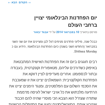
ניווט
→
הקודם
הבא
←
בפוסטים
יום הפחדנות הבינלאומי יצויין
ברחבי העולם
פורסם בתאריך
10 בפברואר 2014
על ידי
עבגד יבאור
כבכל שנה, מיליוני פחדנים מניפים דגל לבן ומציינים את יום שני השני
בפברואר (החודש השני בשנה) כיום הפחדנות הבינלאומי, הידוע גם כ
Shitless Monday.
רבים חוגגים ביום זה את הפחדנות האישית המתבטאת
באיפוק כשדורכים עליהם, מטאפורית וקונקרטית, בעבודה
ובתור לכספומט. אחרים מעדיפים לציין דווקא את
הפחדנות הקולקטיבית: השמאלנים יציינו את זו שמעכבת
את הסכמי השלום עם הפלסטינים, ומנגד הימנים יציינו את
הרתיעה מלכתוש את כל אויבי ישראל לעיסה מדממת
שתודה שצה”ל הוא הצבא הכי מוסרי שהיה להם הכבוד
שיהרוג אותם. הסוציאליסטים יחגגו את התקפלות הרשויות